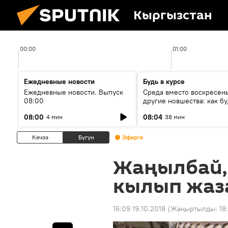
Кыргызстан
00:00
01:00
Ежедневные новости
Будь в курсе
Ежедневные новости. Выпуск
Среда вместо воскресень
08:00
другие новшества: как бу
проходить выборы в КР?
08:00
08:04
4 мин
38 мин
Кечээ
Бүгүн
Эфирге
Жаңылбай,
кылып жаза
16:09 19.10.2018
(Жаңыртылды:
18