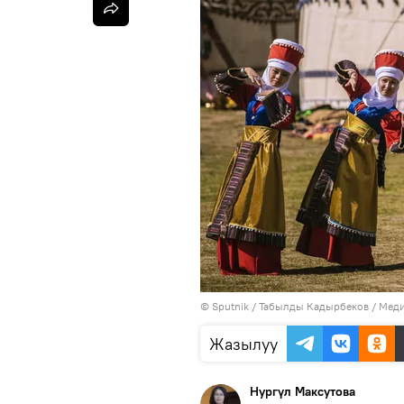
©
Sputnik / Табылды Кадырбеков
/
Меди
Жазылуу
Нургүл Максутова