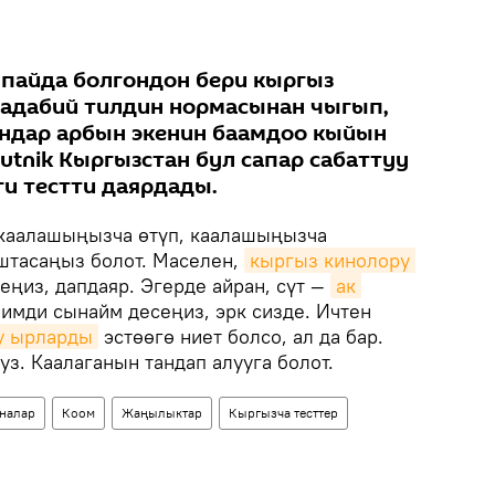
пайда болгондон бери кыргыз
 адабий тилдин нормасынан чыгып,
гандар арбын экенин баамдоо кыйын
utnik Кыргызстан бул сапар сабаттуу
ги тестти даярдады.
, каалашыңызча өтүп, каалашыңызча
штасаңыз болот. Маселен,
кыргыз кинолору 
еңиз, дапдаяр. Эгерде айран, сүт —
ак 
мди сынайм десеңиз, эрк сизде. Ичтен
у ырларды
эстөөгө ниет болсо, ал да бар.
уз. Каалаганын тандап алууга болот.
налар
Коом
Жаңылыктар
Кыргызча тесттер