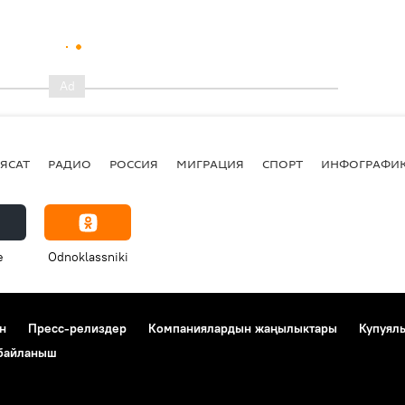
ЯСАТ
РАДИО
РОССИЯ
МИГРАЦИЯ
СПОРТ
ИНФОГРАФИ
e
Odnoklassniki
н
Пресс-релиздер
Компаниялардын жаңылыктары
Купуял
 байланыш