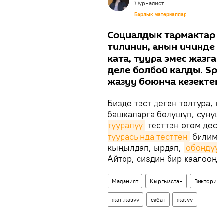
Журналист
Бардык материалдар
Социалдык тармактар 
тилинин, анын ичинде
ката, туура эмес жаз
деле болбой калды. Sp
жазуу боюнча кезекте
Бизде тест деген толтура
башкаларга бөлүшүп, суну
тууралуу
тесттен өтөм дес
туурасында тесттен
билими
кыңылдап, ырдап,
обонду
Айтор, сиздин бир каалооң
Маданият
Кыргызстан
Виктори
жат жазуу
сабат
жазуу