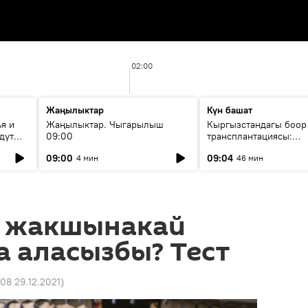
02:00
Жаңылыктар
Күн башат
я и
Жаңылыктар. Чыгарылыш
Кыргызстандагы боор
дут
09:00
трансплантациясы:
жетишкендиктер жана
09:00
09:04
4 мин
46 мин
келечеги
 жакшынакай
 аласызбы? Тест
:08 29.12.2021
)