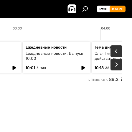
РУС
КЫРГ
03:00
04:00
Ежедневные новости
Тема дня
Ежедневные новости. Выпуск
Эль-Ниньо, жара и 
10:00
действительно вли
 өнүгүү
погоду в Кыргызст
10:01
10:13
3 мин
38 мин
г. Бишкек
89.3