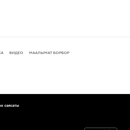
КА
ВИДЕО
МААЛЫМАТ БОРБОР
ык саясаты