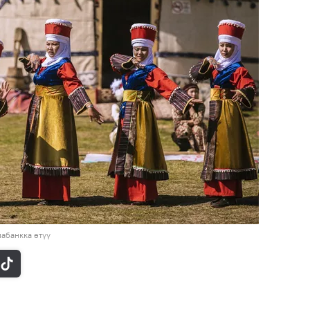
абанкка өтүү