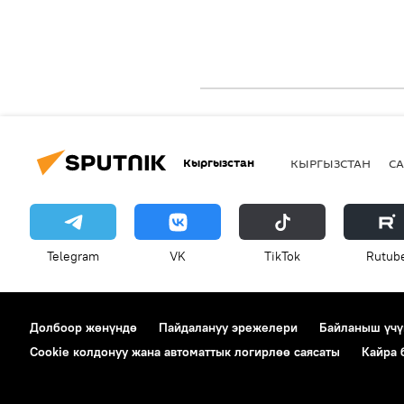
Кыргызстан
КЫРГЫЗСТАН
СА
Telegram
VK
ТikТоk
Rutub
Долбоор жөнүндө
Пайдалануу эрежелери
Байланыш үчү
Cookie колдонуу жана автоматтык логирлөө саясаты
Кайра