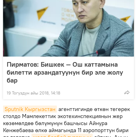
Пирматов: Бишкек — Ош каттамына
билетти арзандатуунун бир эле жолу
бар
19 Тогуздун айы 2018, 14:18
Sputnik Кыргызстан
агенттигинде өткөн тегерек
столдо Мамлекеттик экотехинспекциянын жер
көзөмөлдөө бөлүмүнүн башчысы Айнура
Кенжебаева өлкө аймагында 11 аэропорттун бири