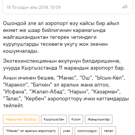
19 Тогуздун айы 2018, 13:09
Ошондой эле ал аэропорт өзү кайсы бир айыл
өкмөт же шаар бийлигинин карамагында
жайгашкандыктан тегерек четиндеги
курулуштарды тескөөгө укугу жок экенин
кошумчалады.
Экотехинспекциянын өкүлүнүн билдиришинче,
учурда Кыргызстанда 11 жарандык аэропорт бар.
Анын ичинен бешөө, "Манас", "Ош", "Ысык-Көл",
"Каракол", "Баткен" эл аралык жана алтоо,
"Исфана", "Жалал-Абад", "Нарын", "Казарман",
"Талас", "Кербен" аэропорттору ички каттамдарды
тейлейт.
Маалымат борбор
Кыргызстан
Коом
Жаңылыктар
"Манас" эл аралык аэропорту
учак
коопсуздук
талап