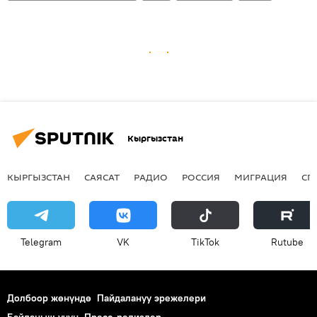
Кыргызстан
КЫРГЫЗСТАН
САЯСАТ
РАДИО
РОССИЯ
МИГРАЦИЯ
СП
Telegram
VK
ТikТоk
Rutube
Долбоор жөнүндө
Пайдалануу эрежелери