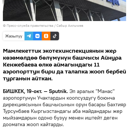
©
Пресс-служба правительства / Сабыр Аильчиев
Жазылуу
Мамлекеттик экотехинспекциянын жер
көзөмөлдөө бөлүмүнүн башчысы Айнура
Кенжебаева өлкө аймагындагы 11
аэропорттун бири да талапка жооп бербей
турганын айткан.
БИШКЕК, 19-окт. — Sputnik.
Эл аралык "Манас"
аэропортунун Учактардын коопсуздугу боюнча
дирекциясынын башчысынын орун басары Бахтияр
Турсунбаев Кыргызстандагы аба майдандары жер
мыйзамдарын одоно бузуу менен иштейт деген
дооматка жооп кайтарды.