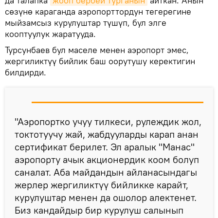
да талапка
жооп бербей турганын
айткан. Анын
сөзүнө караганда аэропорттордун тегерегине
мыйзамсыз курулуштар түшүп, бул элге
кооптуулук жаратууда.
Турсунбаев бул маселе менен аэропорт эмес,
жергиликтүү бийлик баш оорутушу керектигин
билдирди.
"Аэропортко учуу тилкеси, рулеждик жол,
токтотуучу жай, жабдууларды карап анан
сертификат берилет. Эл аралык "Манас"
аэропорту ачык акционердик коом болуп
саналат. Аба майдандын айланасындагы
жерлер жергиликтүү бийликке карайт,
курулуштар менен да ошолор алектенет.
Биз кандайдыр бир курулуш салынып