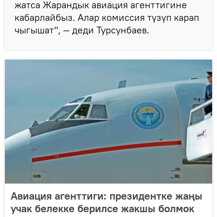
жатса Жарандык авиация агенттигине
кабарлайбыз. Алар комиссия түзүп карап
чыгышат", — деди Турсунбаев.
Авиация агенттиги: президентке жаңы
учак белекке берилсе жакшы болмок