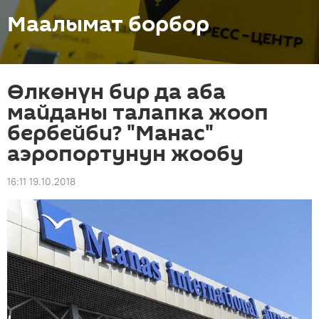
Маалымат борбор
Өлкөнүн бир да аба
майданы талапка жооп
бербейби? "Манас"
аэропортунун жообу
16:11 19.10.2018