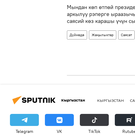
Мындан көп өтпөй президе
аркылуу рэперге ыраазычы
саясий көз карашы үчүн с
Дүйнөдө
Жаңылыктар
Саясат
Кыргызстан
КЫРГЫЗСТАН
СА
Telegram
VK
ТikТоk
Rutub