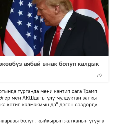
экөөбүз аябай ынак болуп калдык
ртында турганда мени кантип сага Трамп
 Эгер мен АКШдагы улутчулдуктан запкы
кка кетип калмакмын да" деген сөздөрдү
нааразы болуп, кыйкырып жатканын угууга