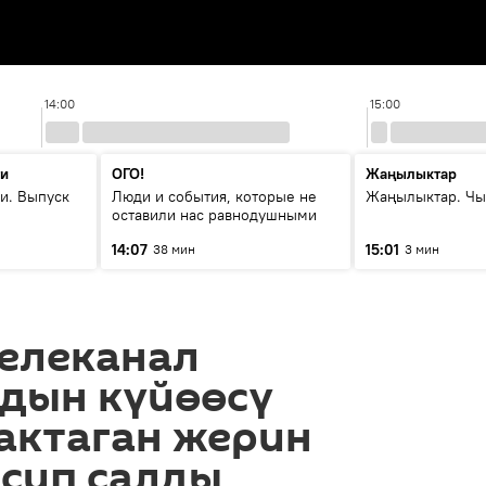
14:00
15:00
ти
ОГО!
Жаңылыктар
и. Выпуск
Люди и события, которые не
Жаңылыктар. Чы
оставили нас равнодушными
14:07
15:01
38 мин
3 мин
елеканал
дын күйөөсү
актаган жерин
есип салды