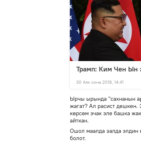
Трамп: Ким Чен Ын 
30 Аяк оона 2018, 14:41
​Ырчы ырында "сахнанын а
жагат? Ал расист дешкен.
көрсөм эчак эле башка жа
айткан.
Ошол маалда залда элдин 
болот.