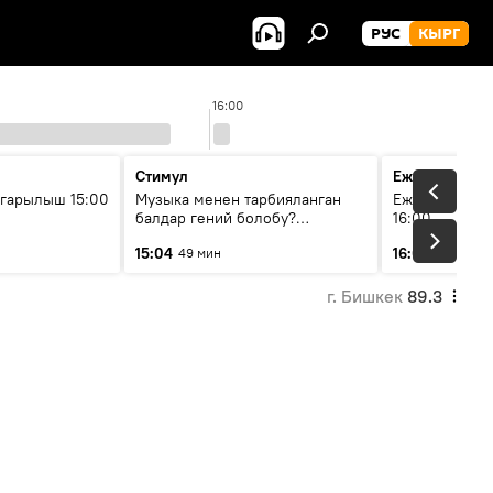
РУС
КЫРГ
16:00
Стимул
Ежедневные 
гарылыш 15:00
Музыка менен тарбияланган
Ежедневные н
балдар гений болобу?
16:00
Кыргыздын жашоосунда
15:04
16:01
49 мин
3 мин
музыканын орду
г. Бишкек
89.3