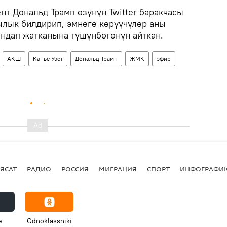
нт Дональд Трамп өзүнүн Twitter баракчасы
лык билдирип, эмнеге көрүүчүлөр аны
ындап жатканына түшүнбөгөнүн айткан.
АКШ
Канье Уэст
Дональд Трамп
ЖМК
эфир
ЯСАТ
РАДИО
РОССИЯ
МИГРАЦИЯ
СПОРТ
ИНФОГРАФИ
e
Odnoklassniki