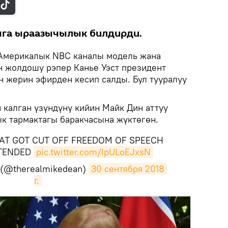
ыга ыраазычылык билдирди.
мерикалык NBC каналы модель жана
 жолдошу рэпер Канье Уэст президент
н жерин эфирден кесип салды. Бул тууралуу
 калган үзүндүнү кийин Майк Дин аттуу
к тармактагы баракчасына жүктөгөн.
AT GOT CUT OFF FREEDOM OF SPEECH
XTENDED
pic.twitter.com/IpULoEJxsN
(@therealmikedean)
30 сентября 2018 
г.