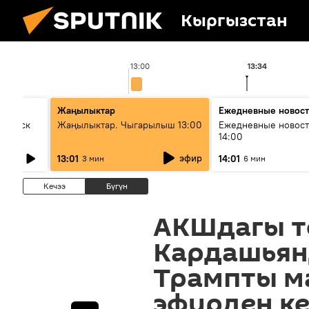
Кыргызстан
13:00
13:34
Жаңылыктар
Ежедневные новос
Выпуск
Жаңылыктар. Чыгарылыш 13:00
Ежедневные новост
14:00
эфир
13:01
14:01
3 мин
6 мин
Кечээ
Бүгүн
АКШдагы т
Кардашьян
Трампты м
эфирден к