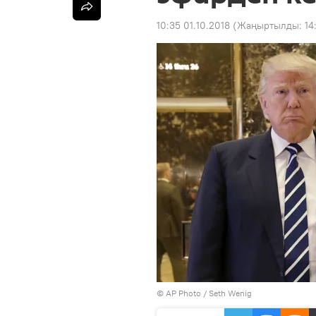
10:35 01.10.2018
(Жаңыртылды:
14
©
AP Photo
/ Seth Wenig