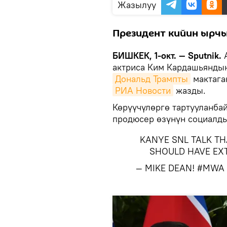
Жазылуу
Президент кийин ырч
БИШКЕК, 1-окт. — Sputnik.
А
актриса Ким Кардашьяндын
Дональд Трампты
мактага
РИА Новости
жазды.
Көрүүчүлөргө тартууланбай
продюсер өзүнүн социалды
KANYE SNL TALK TH
SHOULD HAVE E
— MIKE DEAN! #MWA 