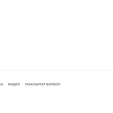
КА
ВИДЕО
МААЛЫМАТ БОРБОР