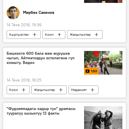
Мирбек Сакенов
14 Теке 2018, 19:36
Кыргызстан
Коом
Жаңылыктар
Албек Ибраимовго ишеним көрсөтпөө
Албек Ибраимов
мэр
убада
Бишкекте 600 бала жөө жүрүшкө
чыгып, Айтматовдун эстелигине гүл
коюшту. Видео
1:53
14 Теке 2018, 18:25
Коом
Жаңылыктар
Маданият
Кыргызстан
Мультимедиа
Видео
Бишкек
Чыңгыз Айтматов
"Фудзиямадагы кадыр түн" драмасы
тууралуу кызыктуу 12 факты
этнофестиваль
жөө жүрүш