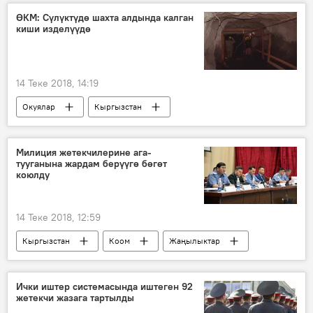
балдар
үйлөнүү
кеңеш
ӨКМ: Сүлүктүдө шахта алдында калган
киши изделүүдө
мамиле
келин
жигит
14 Теке 2018, 14:19
Окуялар
Кыргызстан
Жаңылыктар
Сүлүктү
ӨКМ
куткаруу
шахта
Милиция жетекчилерине ага-
тууганына жардам берүүгө бөгөт
коюлду
14 Теке 2018, 12:59
Кыргызстан
Коом
Жаңылыктар
ИИМ
Коопсуздук кеңеши
ротация
Ички иштер системасында иштеген 92
жетекчи жазага тартылды