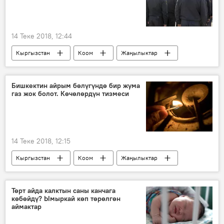
14 Теке 2018, 12:44
Кыргызстан
Коом
Жаңылыктар
ИИМ
коллегия
милиция
Бишкектин айрым бөлүгүндө бир жума
газ жок болот. Көчөлөрдүн тизмеси
14 Теке 2018, 12:15
Кыргызстан
Коом
Жаңылыктар
Бишкек
"Газпром Кыргызстан" ЖЧКсы
газ
Төрт айда калктын саны канчага
көбөйдү? Ымыркай көп төрөлгөн
аймактар