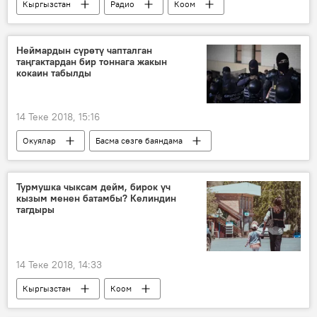
Кыргызстан
Радио
Коом
Айнура Сагынбаева
жай
ысык
сулуулук
Неймардын сүрөтү чапталган
таңгактардан бир тоннага жакын
кокаин табылды
14 Теке 2018, 15:16
Окуялар
Басма сөзгө баяндама
Дүйнөдө
Жаңылыктар
Гватемала
Неймар да Сильва
кокаин
Турмушка чыксам дейм, бирок үч
кызым менен батамбы? Келиндин
тагдыры
14 Теке 2018, 14:33
Кыргызстан
Коом
Психолог менен баарлашуу
психолог