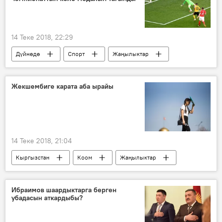
14 Теке 2018, 22:29
Дүйнөдө
Спорт
Жаңылыктар
Россиядагы футбол боюнча дүйнө чемпионаты
Бельгия
Англия
гол
Жекшембиге карата аба ырайы
чемпионат
Россия
14 Теке 2018, 21:04
Кыргызстан
Коом
Жаңылыктар
Кыргызгидромет
аба ырайы
Ибраимов шаардыктарга берген
убадасын аткардыбы?