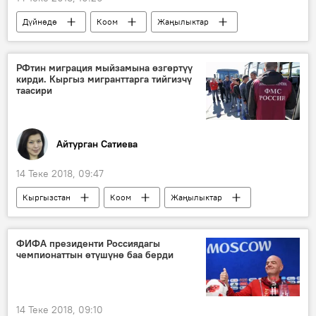
Дүйнөдө
Коом
Жаңылыктар
АКШ
окумуштуулар
РФтин миграция мыйзамына өзгөртүү
кирди. Кыргыз мигранттарга тийгизчү
таасири
Айтурган Сатиева
14 Теке 2018, 09:47
Кыргызстан
Коом
Жаңылыктар
Миграция
Алмаз Букалаев
Улан Шамшиев
мыйзамдар
ФИФА президенти Россиядагы
чемпионаттын өтүшүнө баа берди
Россия
14 Теке 2018, 09:10