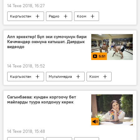
14 Теке 2018, 16:27
Кыргызстан
Радио
Коом
Акрам Мадумаров
аймак
башкаруу
Саясат
Алп эркектер! Бул эки сумочунун бири
Көчмөндөр оюнуна катышат. Даярдык
видеодо
5:51
14 Теке 2018, 15:52
Кыргызстан
Мультимедиа
Коом
Спорт
Видео
Жаңылыктар
алп адам
салмак
сумо
Сагынбаева: күндөн коргоочу бет
майларды туура колдонуу керек
Көчмөндөрдүн дүйнөлүк III оюндары
14 Теке 2018, 15:48