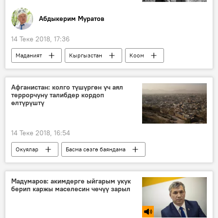
Абдыкерим Муратов
14 Теке 2018, 17:36
Маданият
Кыргызстан
Коом
Кыргыздын көркөм өнөрү, белгилүү инсандары жөнүндө фактылар
Чыңгыз Айтматов
Афганистан: колго түшүргөн үч аял
террорчуну талибдер кордоп
Фудзиямадагы кадыр түн" пьесасы
өлтүрүштү
каармандык
факты
14 Теке 2018, 16:54
Окуялар
Басма сөзгө баяндама
Дүйнөдө
Жаңылыктар
Афганистан
согушкер
Мадумаров: акимдерге ыйгарым укук
берип каржы маселесин чечүү зарыл
террорчулук