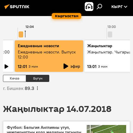
КЫРГ
Кыргызстан
12:04
13:00
Ежедневные новости
Жаңылыктар
11:00
Ежедневные новости. Выпуск
Жаңылыктар. Чыгарыл
12:00
эфир
12:01
13:01
3 мин
3 мин
Кечээ
Бүгүн
г. Бишкек
89.3
Жаңылыктар 14.07.2018
Футбол: Бельгия Англияны утуп,
чемпионаттын коло медалын тагынды