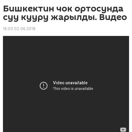
Бишкектин чок ортосунда
суу кууру жарылды. Видео
16:03 02.06.2018