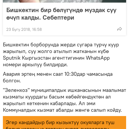
Бишкектин бир бөлүгүндө муздак суу
өчүп калды. Себептери
23 Бугу 2018, 16:58
Бишкектин борборунда жерди сугара турчу куур
жарылып, суу жолго атылып жатканын күбө
Sputnik Кыргызстан агенттигинин WhatsApp
номери аркылуу билдирди.
Авария эртең менен саат 10:30дар чамасында
болгон.
"Зеленхоз" муниципалдык ишканасынын маалымат
кызматы куурдагы басым көбөйгөндүктөн ал
жарылып кеткенин кабарлады. Ал эми
Коммуналдык кызмат абалды жөнгө салып койду.
Эгер кандайдыр бир кызыктуу окуяларга туш
болуп калсаңыз тарткан сүрөт, видеолорду