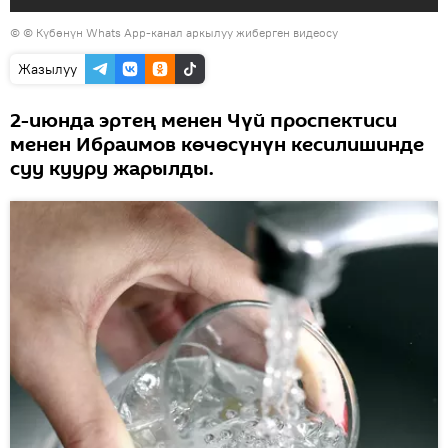
© © Күбөнүн Whats App-канал аркылуу жиберген видеосу
Жазылуу
2-июнда эртең менен Чүй проспектиси
менен Ибраимов көчөсүнүн кесилишинде
суу кууру жарылды.