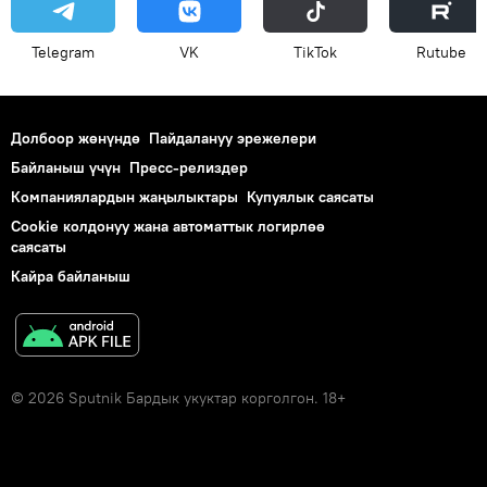
Telegram
VK
ТikТоk
Rutube
Долбоор жөнүндө
Пайдалануу эрежелери
Байланыш үчүн
Пресс-релиздер
Компаниялардын жаңылыктары
Купуялык саясаты
Cookie колдонуу жана автоматтык логирлөө
саясаты
Кайра байланыш
© 2026 Sputnik Бардык укуктар корголгон. 18+