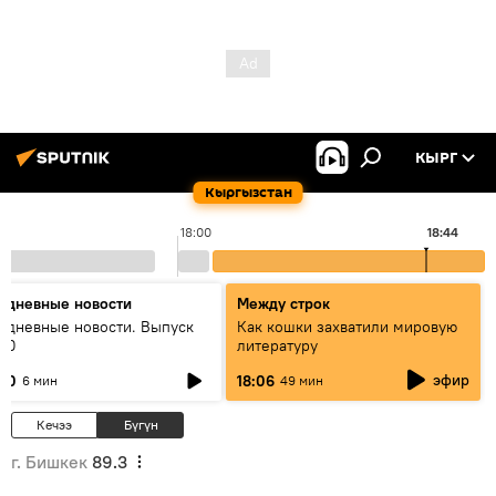
КЫРГ
Кыргызстан
18:00
18:44
едневные новости
Между строк
едневные новости. Выпуск
Как кошки захватили мировую
:00
литературу
эфир
:00
18:06
6 мин
49 мин
Кечээ
Бүгүн
г. Бишкек
89.3