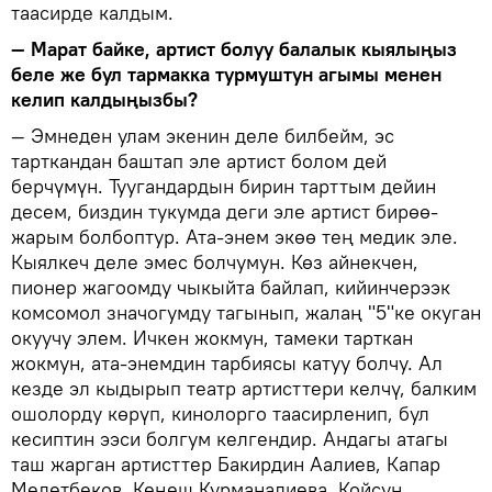
таасирде калдым.
— Марат байке, артист болуу балалык кыялыңыз
беле же бул тармакка турмуштун агымы менен
келип калдыңызбы?
— Эмнеден улам экенин деле билбейм, эс
тарткандан баштап эле артист болом дей
берчүмүн. Туугандардын бирин тарттым дейин
десем, биздин тукумда деги эле артист бирөө-
жарым болбоптур. Ата-энем экөө тең медик эле.
Кыялкеч деле эмес болчумун. Көз айнекчен,
пионер жагоомду чыкыйта байлап, кийинчерээк
комсомол значогумду тагынып, жалаң "5"ке окуган
окуучу элем. Ичкен жокмун, тамеки тарткан
жокмун, ата-энемдин тарбиясы катуу болчу. Ал
кезде эл кыдырып театр артисттери келчү, балким
ошолорду көрүп, кинолорго таасирленип, бул
кесиптин ээси болгум келгендир. Андагы атагы
таш жарган артисттер Бакирдин Аалиев, Капар
Медетбеков, Кеңеш Курманалиева, Койсун