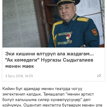
Эки кишини өлтүрүп ала жаздагам...
"Ак кемедеги" Нургазы Сыдыгалиев
менен маек
3 Бугу 2018, 14:05
Кийин бул адамдар менен театрда чогуу
эмгектенип калдык. Тамашалап "менин артист
болуп калышыма силер күнөөлүүсүңөр" деп
койчумун. Ошентип мектепти бүтөөрүм менен эле