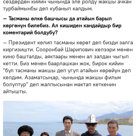
сөздөрдөн кийин чынында эле ролду жакшы ачкан
турбаймынбы деп кубанып калдым.
— Тасманы өлкө башчысы да атайын барып
көргөнүн билебиз. Ал кишиден кандайдыр бир
коментарий болдубу?
— Президент келип тасманы көрөт деп бизди залга
киргизишти. Сооронбай Шарипович келээри менен
кино башталды, аяктаары менен ал залдан чыгып
кетти. Биз менен баарлашкан жок, бирок кийин
"бул тасманы жакшы деп угуп атайын көрөйүн деп
келдим. Азаматсыңар, чынында жакшы фильм
болуптур" деп жалпысынан мактап кеткенин
айтышты.