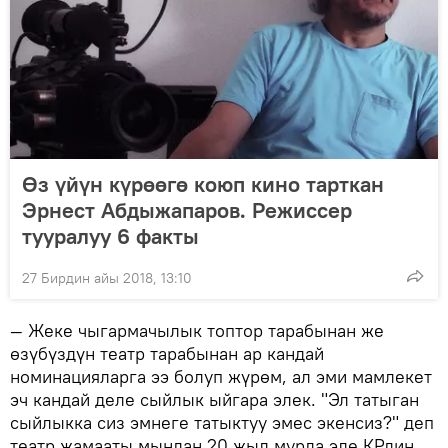
Өз үйүн күрөөгө коюп кино тарткан
Эрнест Абдыжапаров. Режиссер
тууралуу 6 факты
27 Бирдин айы 2018, 13:10
— Жеке чыгармачылык топтор тарабынан же
өзүбүздүн театр тарабынан ар кандай
номинацияларга ээ болуп жүрөм, ал эми мамлекет
эч кандай деле сыйлык ыйгара элек. "Эл татыган
сыйлыкка сиз эмнеге татыктуу эмес экенсиз?" деп
театр жамааты мындан 20 жыл мурда эле КРдин