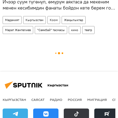
Ичээр суум түгөнүп, өмүрүм аяктаса да мекеним
менен кесибимдин фанаты бойдон кете берем го…
Маданият
Кыргызстан
Коом
Жаңылыктар
Марат Жантелиев
"Саякбай" тасмасы
кино
театр
Кыргызстан
КЫРГЫЗСТАН
САЯСАТ
РАДИО
РОССИЯ
МИГРАЦИЯ
СП