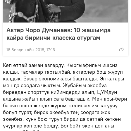
Актер Чоро Думанаев: 10 жашымда
кайра биринчи класска отургам
18 Бирдин айы 2018, 17:13
Көп өтпөй заман өзгөрдү. Кыргызфильм ишсиз
калды, тасмалар тартылбай, актерлер бош жүрүп
калдык. Базар экономикасы башталды. Эл катары
мен да соодага чыктым. Жубайым экөөбүз
бирөөдөн спорттук кийимдерди алып, ЦУМдун
алдына жайып алып сата баштадык. Мен ары-бери
басып ошол жерде жүрөм, келинчегим сатуучу
болуп турат, бирок экөөбүз тең соодага жок
экенбиз, күнү бою туруп бирди да сатпай кеткен
учурлар көп эле болду. Болбойт экен деп аны