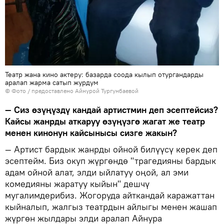
Театр жана кино актеру: базарда соода кылып отургандарды
аралап жарма сатып журдум
© Фото / предоставлено Айнурой Тургунбаевой
— Сиз өзүңүздү кандай артистмин деп эсептейсиз?
Кайсы жанрды аткаруу өзүңүзгө жагат же театр
менен кинонун кайсынысы сизге жакын?
— Артист бардык жанрды ойной билүүсү керек деп
эсептейм. Биз окуп жүргөндө "трагедияны бардык
адам ойной алат, элди ыйлатуу оңой, ал эми
комедияны жаратуу кыйын" дешчү
мугалимдерибиз. Жогоруда айткандай каражаттан
кыйналып, жалгыз театрдын айлыгы менен жашап
жүргөн жылдары элди аралап Айнура