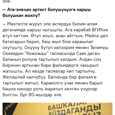
эле.
— Ата-энеңиз артист болушуңузга каршы
болушкан жокпу?
— Мектепте жүрүп эле актердук билим алам
дегенимде каршы чыгышты. Ага карабай ВГИКке
өтүп кеттим. Өтүп алып, анан айттым. Мейли деп
баталарын берип, беш жыл бою каржылап
окутушту. Окууну бүтүп келээрим менен Төлөмүш
Океевдин "Кожожаш" тасмасында Саяк деген
баланын ролуна тартылып калдым. Андан соң
биринин артынан бири фильмдерге чакырып
жатышты. Ал кезде тасмалар көп тартылчу.
Жетишпей калчубуз. Баткенде бир фильмге
тартылып жатып, Караколго учак менен барып
башка кинодо роль жаратып келген учурлар
болгон. Бул 80-жылдар эле.