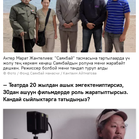
Актер Марат Жантелиев: "Саякбай" тасмасына тартылаарда үч
жолу тең көркөм кеңеш Саякбайдын ролуна мени жарабайт
дешкен. Режиссер болбой мени тандап туруп алды
© Фото / Фонд Саякбай манасчи / Кантаим Айтматова
— Театрда 20 жылдан ашык эмгектениптирсиз,
30дан ашуун фильмдерде роль жаратыптырсыз.
Кандай сыйлыктарга татыдыңыз?