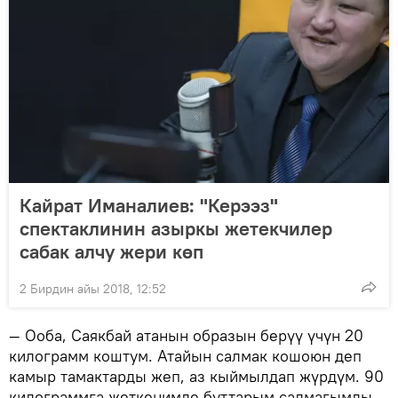
Кайрат Иманалиев: "Керээз"
спектаклинин азыркы жетекчилер
сабак алчу жери көп
2 Бирдин айы 2018, 12:52
— Ооба, Саякбай атанын образын берүү үчүн 20
килограмм коштум. Атайын салмак кошоюн деп
камыр тамактарды жеп, аз кыймылдап жүрдүм. 90
килограммга жеткенимде буттарым салмагымды