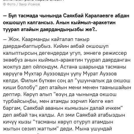
© Фото / Заир Исаков
— Бул тасмада чынында Саякбай Каралаевге абдан
окшошуп калгансыз. Анын кыймыл-аракетин
туурап атайын даярдандыңызбы же?..
— Жок. Каарманды кайталап такыр
даярданбаптырбыз. Кийин аябай окшошуп
калыптырсың дегендерди угуп, эмнеге режиссер
экөөбүз анын кыймыл-аракетин туурап даярданган
жокпуз деп ойлондум. Астана шаарында тасманы
көрүүгө Мухтар Ауэзовдун уулу Мурат Ауэзов
келди. Фильм бүткөн соң ал "ушунчалык да окшош
киши болобу" деп атайын мени менен таанышайын
дептир. Көрүп алып "өзүң да чынында окшош
турбайсыңбы, мен атамды ээрчип Көлгө көп
баргам, Саякбай аванын кымызын далай ичкем"
деп аябай таң калды. Ал эми Саякбай атабыздын
кичүү кызы "тасманы көрүп отуруп атамдын
жытын сезип жаттым" деди. Мына ушундай