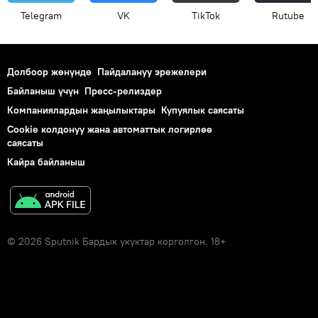
Telegram
VK
ТikТоk
Rutube
Долбоор жөнүндө
Пайдалануу эрежелери
Байланыш үчүн
Пресс-релиздер
Компаниялардын жаңылыктары
Купуялык саясаты
Cookie колдонуу жана автоматтык логирлөө
саясаты
Кайра байланыш
© 2026 Sputnik Бардык укуктар корголгон. 18+