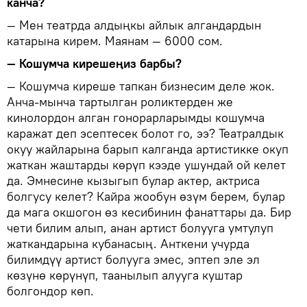
канча?
— Мен театрда алдыңкы айлык алгандардын
катарына кирем. Маянам — 6000 сом.
— Кошумча кирешеңиз барбы?
— Кошумча киреше тапкан бизнесим деле жок.
Анча-мынча тартылган роликтерден же
кинолордон алган гонорарларымды кошумча
каражат деп эсептесек болот го, ээ? Театралдык
окуу жайларына барып калганда артистикке окуп
жаткан жаштарды көрүп кээде ушундай ой келет
да. Эмнесине кызыгып булар актер, актриса
болгусу келет? Кайра жообун өзүм берем, булар
да мага окшогон өз кесибинин фанаттары да. Бир
чети билим алып, анан артист болууга умтулуп
жаткандарына кубанасың. Анткени учурда
билимдүү артист болууга эмес, эптеп эле эл
көзүнө көрүнүп, таанылып алууга куштар
болгондор көп.