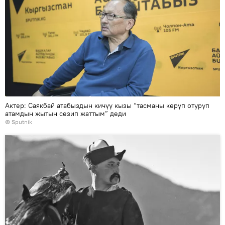
Актер: Саякбай атабыздын кичүү кызы “тасманы көрүп отуруп
атамдын жытын сезип жаттым” деди
©
Sputnik