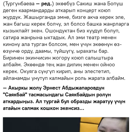
(Тургунбаева
— ред.
) экөөбүз Сакиш жана Бопуш
деген каармандарды аткарып концерт коюп
жүрдүк. Жашырганда эмне, бизге акча керек эле,
жан багыш керек болчу, эл болсо башка жанрларга
кызыкпайт экен. Ошондуктан биз куудул болуп,
сатира жанрына ыктадык. Ал эми театр менен
кинону ала турган болсом, мен үчүн экөөнүн өз-
өзүнчө орду, даамы, түйшүгү, ырахаты бар.
Биринен экинчисин жогору коюп салыштыра
албайм. Экөөндө тең жан дилиң менен ойноо
керек. Окуяга сүңгүп кирип, аны элестетип,
айланамды унутуп калмайын роль жарата албайм.
— Акыркы жолу Эрнест Абдыжапаровдун
"Саякбай" тасмасындагы Саякбайдын ролун
аткардыңыз. Ал тургай бул образды жаратуу үчүн
атайын салмак кошкон экенсиз…