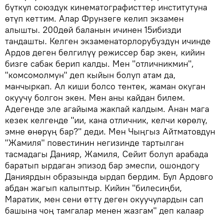
бүткүл союздук кинематографисттер институтуна
өтүп кеттим. Алар Фрунзеге келип экзамен
алышты. 200дөй баланын ичинен 15ибизди
тандашты. Келген экзаменаторлорубуздун ичинде
Ардов деген белгилүү режиссер бар экен, кийин
бизге сабак берип калды. Мен "отличникмин",
"комсомолмун" деп кыйын болуп атам да,
манчыркап. Ал киши болсо тентек, жаман окуган
окуучу болгон экен. Мен аны кайдан билем.
Адегенде эле агайыма жакпай калдым. Анан мага
кезек келгенде "ии, кана отличник, келчи көрөлү,
эмне өнөрүң бар?" деди. Мен Чыңгыз Айтматовдун
"Жамиля" повестинин негизинде тартылган
тасмадагы Данияр, Жамиля, Сейит болуп арабада
баратып ырдаган эпизод бар эмеспи, ошондогу
Даниярдын образында ырдап бердим. Бул Ардовго
абдан жагып калыптыр. Кийин "билесиңби,
Маратик, мен сени өттү деген окуучулардын сап
башына чоң тамгалар менен жазгам" деп калаар