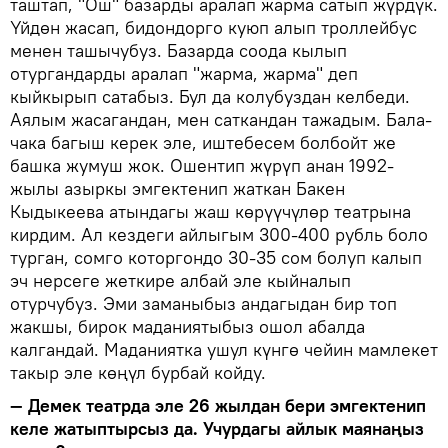
таштап, "Ош" базарды аралап жарма сатып жүрдүк.
Үйдөн жасап, бидондорго куюп алып троллейбус
менен ташычубуз. Базарда соода кылып
отургандарды аралап "жарма, жарма" деп
кыйкырып сатабыз. Бул да колубуздан келбеди.
Аялым жасагандан, мен саткандан тажадым. Бала-
чака багыш керек эле, иштебесем болбойт же
башка жумуш жок. Ошентип жүрүп анан 1992-
жылы азыркы эмгектенип жаткан Бакен
Кыдыкеева атындагы жаш көрүүчүлөр театрына
кирдим. Ал кездеги айлыгым 300-400 рубль боло
турган, сомго которгондо 30-35 сом болуп калып
эч нерсеге жеткире албай эле кыйналып
отурчубуз. Эми заманыбыз андагыдан бир топ
жакшы, бирок маданиятыбыз ошол абалда
калгандай. Маданиятка ушул күнгө чейин мамлекет
такыр эле көңүл бурбай койду.
— Демек театрда эле 26 жылдан бери эмгектенип
келе жатыптырсыз да. Учурдагы айлык маянаңыз