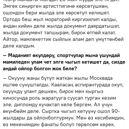
Эмгек сиңирген артисттигине көрсөтүшкөн,
ошондон бери жылда эле көрсөтүп келишет.
Ортодо беш жыл мораторий киргизилип калды,
андан кийин деле жылда документ даярдатышат,
жылда документ тапшырам, бирок өтпөй калат.
Айтор, мамлекеттик сыйлык алам деп үмүттөнбөй
деле калдым.
— Маданият өкүлдөрү, спортчулар мына ушундай
мамиледен улам чет элге чыгып кетишет да, сизде
андай ойлор болгон жок беле?
— Окууну жаңы бүтүп жаткан жылы Москвада
иштөө сунушталды. Кааласаң аспирантурада окуп,
окууңду улант дешкен, бирок мен кыргыз
киносунда роль жаратууга суусап турган кезим
эле, дипломду кучактап келе бергем. Ал үчүн
өкүнбөйм деле. Сыртка чыгып кетүүнү ошол 90-
жылдары да ойлонбоптурмун. Мен өз кесибимдин,
өз мекенимдин фанаты болуп төрөлсөм керек.