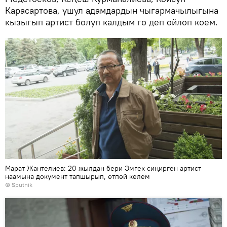
Карасартова, ушул адамдардын чыгармачылыгына
кызыгып артист болуп калдым го деп ойлоп коем.
Марат Жантелиев: 20 жылдан бери Эмгек сиңирген артист
наамына документ тапшырып, өтпөй келем
©
Sputnik