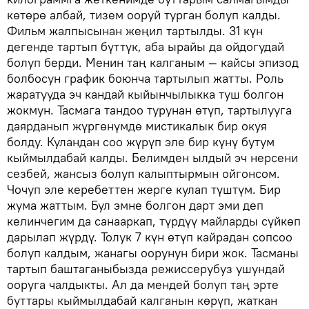
көтөрө албай, тизем ооруй турган болуп калды.
Фильм жалпысынан жеңил тартылды. 31 күн
дегенде тартып бүттүк, аба ырайы да ойдогудай
болуп берди. Менин таң калганым — кайсы эпизод
болбосун график боюнча тартылып жатты. Роль
жаратууда эч кандай кыйынчылыкка туш болгон
жокмун. Тасмага тандоо турунан өтүп, тартылууга
даярданып жүргөнүмдө мистикалык бир окуя
болду. Куландан соо жүрүп эле бир күнү бутум
кыймылдабай калды. Белимден ылдый эч нерсени
сезбей, жансыз болуп калыптырмын ойгонсом.
Чочуп эле керебеттен жерге кулап түштүм. Бир
жума жаттым. Бул эмне болгон дарт эми деп
келинчегим да санааркап, түрдүү майларды сүйкөп
дарылап жүрдү. Толук 7 күн өтүп кайрадан сопсоо
болуп калдым, жанагы оорунун бири жок. Тасманы
тартып баштаганыбызда режиссерубуз ушундай
ооруга чалдыкты. Ал да мендей болуп таң эрте
буттары кыймылдабай калганын көрүп, жаткан