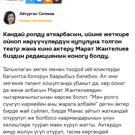
Айтурган Сатиева
Бардык материалдар
Кандай ролду аткарбасын, ийине жеткире
ойноп көрүүчүлөрдүн купулуна толгон
театр жана кино актеру Марат Жантелиев
биздин редакциянын коногу болду.
Талыкпаган эмгек менен тоодой ийгиликтерди
багынтса болорун баарыбыз билебиз. Ал эми
эмгекке талант кошулганда убакыт да, көр оокат
да жеңе албасын Марат Жантелиевдин
чыгармачылыгынан көрсөк болот. "Мен ролго
сүңгүп кирмейин аны жарата албайм" деген актер
бирде жай сүйлөп, бирде Манас айтып жаткандай
опурулуп же болбосо каармандарынын үнүн
келиштире туурап маек куруп жатты. Актердун
өмүр жолун угуп отуруп, тасма көргөндөй