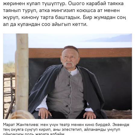
жеринен кулап түшүптүр. Ошого карабай таякка
таянып туруп, атка мингизип коюшса ат менен
жүрүп, кинону тарта баштадык. Бир жумадан соң
ал да куландан соо айыгып кетти.
Марат Жантелиев: мен үчүн театр менен кино бирдей. Экөөндө
тең окуяга сүңгүп кирип, аны элестетип, айланамды унутуп
ойномоюн роль жарата албайм