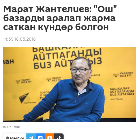
Марат Жантелиев: "Ош"
базарды аралап жарма
саткан күндөр болгон
14:59 18.05.2018
©
Sputnik
Жазылуу