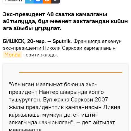
Экс-президент 48 саатка камалганы
айтылууда, бул мөөнөт аяктагандан кийин
ага айыбы угузулат.
БИШКЕК, 20-мар. — Sputnik.
Францияда өлкөнүн
экс-президенти Николя Саркози кармалганын
Monde
гезити жазды.
"Алынган маалымат боюнча экс-
президент Нантер шаарында колго
түшүрүлгөн. Бул жакка Саркози 2007-
жылы президенттик кампаниясын Ливия
каржылашы мүмкүн деген иштин
алкагында чакырылган", — деп айтылат
маалыматта.