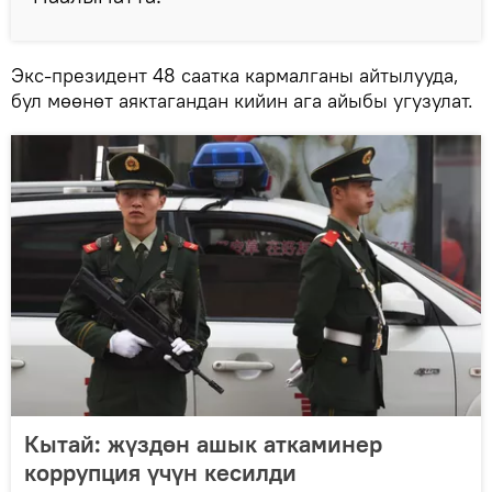
Экс-президент 48 саатка кармалганы айтылууда,
бул мөөнөт аяктагандан кийин ага айыбы угузулат.
Кытай: жүздөн ашык аткаминер
коррупция үчүн кесилди