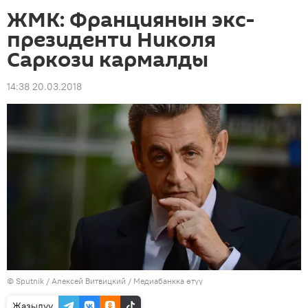
ЖМК: Франциянын экс-
президенти Николя
Саркози кармалды
14:38 20.03.2018
©
Sputnik
/ Алексей Витвицкий
/
Медиабанкка өтүү
Жазылуу