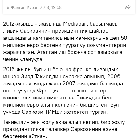
9 Жалган Куран 2018, 19:58
2012-жылдын жазында Mediapart басылмасы
Ливия Саркозинин президенттик шайлоо
алдындагы кампаниясынын кем-карчына деп 50
миллион евро бергени тууралуу документтерди
жарыялаган. Аталган иш боюнча сот азыркыга
чейин уланууда.
2016-жылы бул иш боюнча франко-ливандык
ишкер Зиад Такиеддин суракка алынып, 2006-
жылдын аягында жана 2007-жылдын башында
ошол учурда Франциянын тышкы иштер
министрлигинин имаратына Ливиядан беш
миллион евро алып келгенин билдирген. Бул
учурда Саркози ТИМди жетектеп турган.
Такиеддин эки жолу акча алып келип, бир жолу
президенттикке талапкер Саркозинин өзүнө
бергенин айткан.