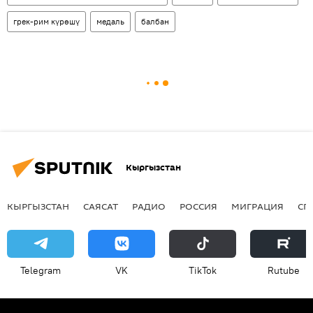
грек-рим күрөшү
медаль
балбан
Кыргызстан
КЫРГЫЗСТАН
САЯСАТ
РАДИО
РОССИЯ
МИГРАЦИЯ
СП
Telegram
VK
ТikТоk
Rutube