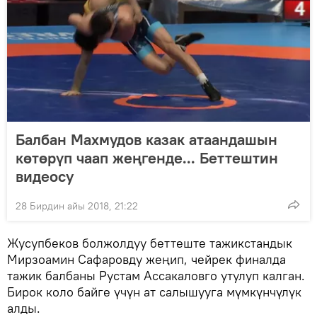
Балбан Махмудов казак атаандашын
көтөрүп чаап жеңгенде... Беттештин
видеосу
28 Бирдин айы 2018, 21:22
Жусупбеков болжолдуу беттеште тажикстандык
Мирзоамин Сафаровду жеңип, чейрек финалда
тажик балбаны Рустам Ассакаловго утулуп калган.
Бирок коло байге үчүн ат салышууга мүмкүнчүлүк
алды.