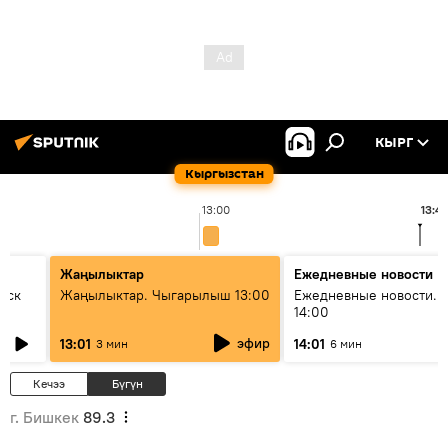
КЫРГ
Кыргызстан
13:00
13:4
Жаңылыктар
Ежедневные новости
уск
Жаңылыктар. Чыгарылыш 13:00
Ежедневные новости. 
14:00
эфир
13:01
14:01
3 мин
6 мин
Кечээ
Бүгүн
г. Бишкек
89.3