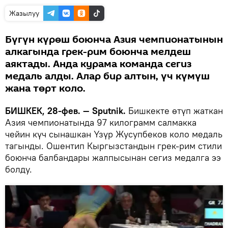
Жазылуу
Бүгүн күрөш боюнча Азия чемпионатынын
алкагында грек-рим боюнча мелдеш
аяктады. Анда курама команда сегиз
медаль алды. Алар бир алтын, үч күмүш
жана төрт коло.
БИШКЕК, 28-фев. — Sputnik.
Бишкекте өтүп жаткан
Азия чемпионатында 97 килограмм салмакка
чейин күч сынашкан Үзүр Жусупбеков коло медаль
тагынды. Ошентип Кыргызстандын грек-рим стили
боюнча балбандары жалпысынан сегиз медалга ээ
болду.