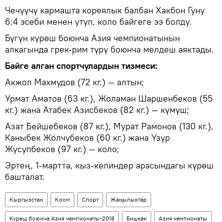
Чечүүчү кармашта кореялык балбан Хакбон Гуну
6:4 эсеби менен утуп, коло байгеге ээ болду.
Бүгүн күрөш боюнча Азия чемпионатынын
алкагында грек-рим түрү боюнча мелдеш аяктады.
Байге алган спортчулардын тизмеси:
Акжол Махмудов (72 кг.) — алтын;
Урмат Аматов (63 кг.), Жоламан Шаршенбеков (55
кг.) жана Атабек Азисбеков (82 кг.) — күмүш;
Азат Бейшебеков (87 кг.), Мурат Рамонов (130 кг.),
Каныбек Жолчубеков (60 кг.) жана Үзүр
Жусупбеков (97 кг.) — коло;
Эртең, 1-мартта, кыз-келиндер арасындагы күрөш
башталат.
Кыргызстан
Коом
Спорт
Жаңылыктар
Күрөш боюнча Азия чемпионаты-2018
Бишкек
Азия чемпионаты