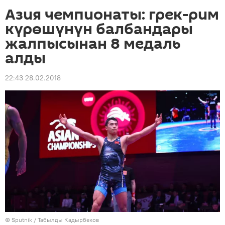
Азия чемпионаты: грек-рим
күрөшүнүн балбандары
жалпысынан 8 медаль
алды
22:43 28.02.2018
©
Sputnik / Табылды Кадырбеков