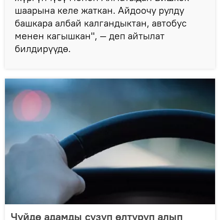
шаарына келе жаткан. Айдоочу рулду
башкара албай калгандыктан, автобус
менен кагышкан", — деп айтылат
билдирүүдө.
Чүйдө адамды сүзүп өлтүрүп алып