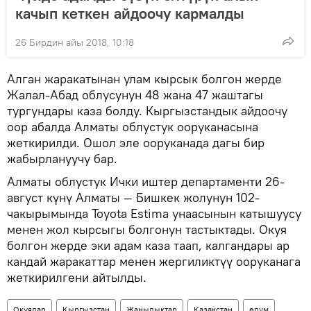
качып кеткен айдоочу кармалды
26 Бирдин айы 2018, 10:18
Алган жаракатынан улам кырсык болгон жерде
Жалал-Абад облусунун 48 жана 47 жаштагы
тургундары каза болду. Кыргызстандык айдоочу
оор абалда Алматы облустук ооруканасына
жеткирилди. Ошол эле ооруканада дагы бир
жабырлануучу бар.
Алматы облустук Ички иштер департаменти 26-
август күнү Алматы — Бишкек жолунун 102-
чакырымында Toyota Estima унаасынын катышуусу
менен жол кырсыгы болгонун тастыктады. Окуя
болгон жерде эки адам каза таап, калгандары ар
кандай жаракаттар менен жергиликтүү ооруканага
жеткирилгени айтылды.
Окуялар
Кыргызстан
Жаңылыктар
Казакстан
өлүм