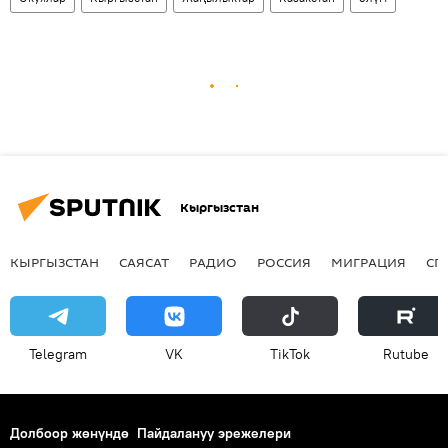
Кыргызстан
КЫРГЫЗСТАН
САЯСАТ
РАДИО
РОССИЯ
МИГРАЦИЯ
СП
Telegram
VK
ТikТоk
Rutube
Долбоор жөнүндө
Пайдалануу эрежелери