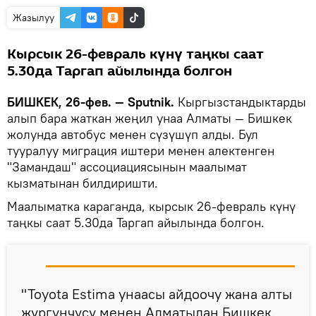
Жазылуу
Кырсык 26-февраль күнү таңкы саат
5.30да Таргап айылында болгон
БИШКЕК, 26-фев. — Sputnik.
Кыргызстандыктарды
алып бара жаткан жеңил унаа Алматы — Бишкек
жолунда автобус менен сүзүшүп алды. Бул
тууралуу миграция иштери менен алектенген
"Замандаш" ассоциациясынын маалымат
кызматынан билдиришти.
Маалыматка караганда, кырсык 26-февраль күнү
таңкы саат 5.30да Таргап айылында болгон.
"Toyota Estima унаасы айдоочу жана алты
жүргүнчүсү менен Алматыдан Бишкек