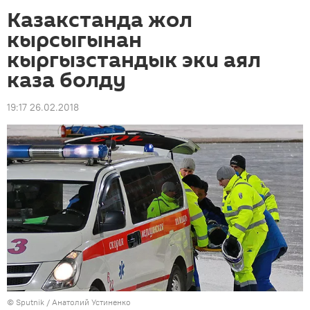
Казакстанда жол
кырсыгынан
кыргызстандык эки аял
каза болду
19:17 26.02.2018
©
Sputnik
/ Анатолий Устиненко