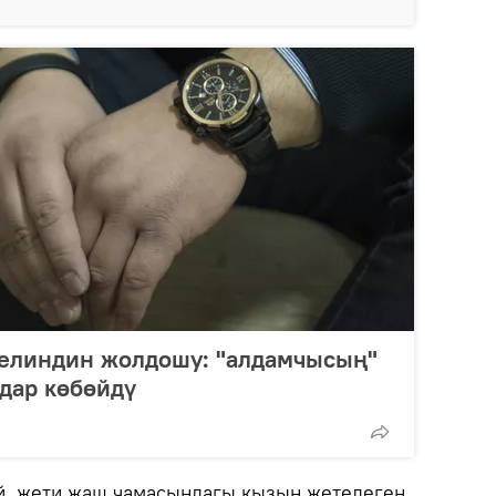
келиндин жолдошу: "алдамчысың"
ндар көбөйдү
й, жети жаш чамасындагы кызын жетелеген