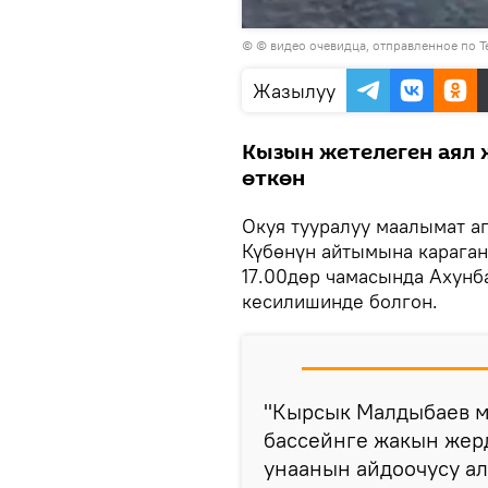
Видеону
© © видео очевидца, отправленное по T
көрсөтүү
Жазылуу
Кызын жетелеген аял 
өткөн
Окуя тууралуу маалымат а
Күбөнүн айтымына караганд
17.00дөр чамасында Ахунб
кесилишинде болгон.
"Кырсык Малдыбаев м
бассейнге жакын жер
унаанын айдоочусу ал