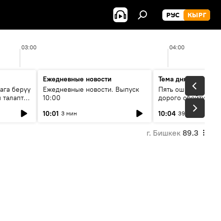
РУС
КЫРГ
03:00
04:00
Ежедневные новости
Тема дня
ага берүү
Ежедневные новости. Выпуск
Пять ошибок котор
 талаптар
10:00
дорого обойтись п
жилья
10:01
10:04
3 мин
39 мин
г. Бишкек
89.3