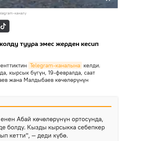
elegram-каналу
жолду туура эмес жерден кесип
генттиктин
Telegram-каналына
келди.
а, кырсык бүгүн, 19-февралда, саат
аев жана Малдыбаев көчөлөрүнүн
енен Абай көчөлөрүнүн ортосунда,
де болду. Кызды кырсыкка себепкер
ып кетти", — деди күбө.