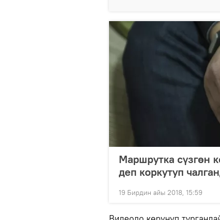
Маршрутка сүзгөн 
деп коркутуп чалга
19 Бирдин айы 2018, 15:59
Видеодо көрүнүп турганда