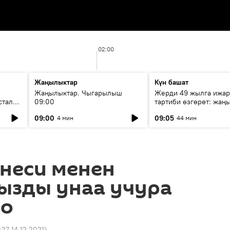
02:00
Жаңылыктар
Күн башат
F
Жаңылыктар. Чыгарылыш
Жерди 49 жылга ижар
стала
09:00
тартиби өзгөрөт: жаңы
эмнени көздөйт?
09:00
09:05
4 мин
44 мин
неси менен
ызды унаа учура
ео
:27 14.12.2021
)