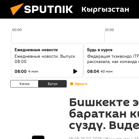
Кыргызстан
00:00
01:00
Ежедневные новости
Будь в курсе
Ежедневные новости. Выпуск
Федерация тхэквондо IT
08:00
рассказала, как команда 
жертвой мошенников
08:00
08:04
4 мин
40 мин
Кечээ
Бүгүн
Эфирге
Бишкекте э
бараткан к
сүздү. Вид
18:05 19.02.2018
(Жаңыртылды:
14