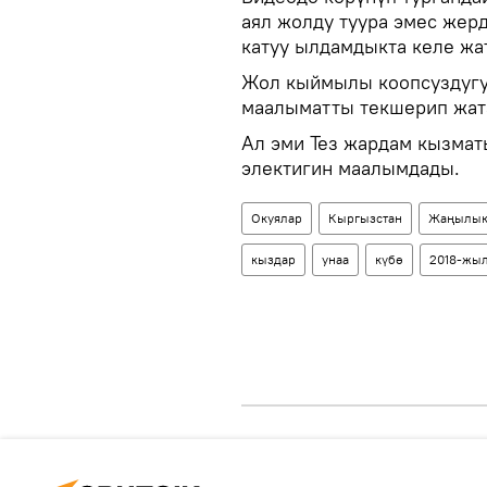
аял жолду туура эмес жер
катуу ылдамдыкта келе жа
Жол кыймылы коопсуздугу
маалыматты текшерип жат
Ал эми Тез жардам кызмат
электигин маалымдады.
Окуялар
Кыргызстан
Жаңылык
кыздар
унаа
күбө
2018-жыл