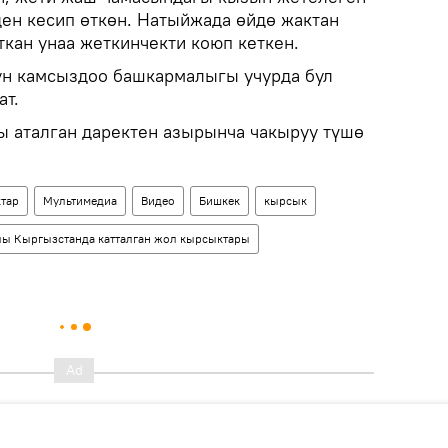
ден кесип өткөн. Натыйжада өйдө жактан
ткан унаа жеткинчекти коюп кеткен.
н камсыздоо башкармалыгы учурда бул
ат.
ы аталган даректен азырынча чакыруу түшө
тар
Мультимедиа
Видео
Бишкек
кырсык
ы Кыргызстанда катталган жол кырсыктары