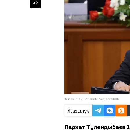
©
Sputnik / Табылды Кадырбеков
Жазылуу
Пархат Тулендыбаев 