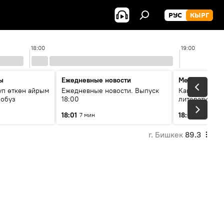
РУС
КЫРГ
18:00
19:00
ы
Ежедневные новости
Между строк
уп өткөн айрым
Ежедневные новости. Выпуск
Как кошки за
лобуз
18:00
литературу
18:01
18:08
7 мин
49 мин
г. Бишкек
89.3