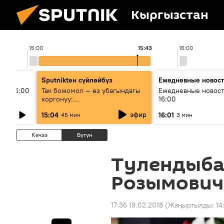
Кыргызстан
15:00
15:43
16:00
Sputnikteн сүйлөйбүз
Ежедневные новос
ыш 15:00
Так божомол — өз убагындагы
Ежедневные новост
коргонуу:
16:00
гидрометеорологиялык кызмат
эфир
15:04
16:01
45 мин
3 мин
кантип өркүндөтүлүүдө
Кечээ
Бүгүн
Тулендыба
Розымович
17:36 19.02.2018
(Жаңыртылды:
14