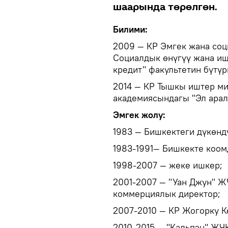
шаарында төрөлгөн.
Билими:
2009 — КР Эмгек жана соц
Социалдык өнүгүү жана иш
кредит" факультетин бүтүр
2014 — КР Тышкы иштер м
академиясындагы "Эл арал
Эмгек жолу:
1983 — Бишкектеги дүкөнд
1983-1991— Бишкекте коом
1998-2007 — жеке ишкер;
2001-2007 — "Уан Джун" Ж
коммерциялык директор;
2007-2010 — КР Жогорку 
2010-2015 — "Кальпэн" ЖЧ