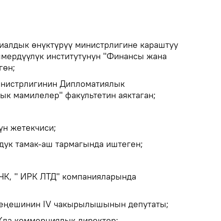
иалдык өнүктүрүү министрлигине караштуу
мердүүлүк институтунун "Финансы жана
гөн;
инистрлигинин Дипломатиялык
ык мамилелер" факультетин аяктаган;
үн жетекчиси;
дук тамак-аш тармагында иштеген;
ЧК, " ИРК ЛТД" компанияларында
Кеңешинин IV чакырылышынын депутаты;
Кда коммерциялык директор;