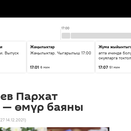
17:00
ти
Жаңылыктар
Жума жыйынтыг
и. Выпуск
Жаңылыктар. Чыгарылыш 17:00
апта ичинде бол
окуяларга токто
17:01
17:07
6 мин
51 мин
ев Пархат
 — өмүр баяны
:27 14.12.2021
)