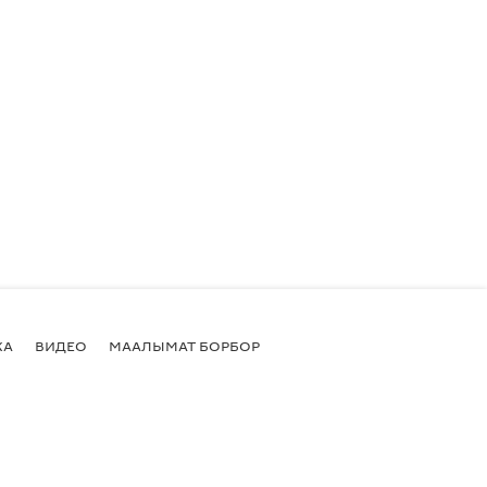
КА
ВИДЕО
МААЛЫМАТ БОРБОР