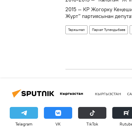
2015 — КР Жогорку Кеңеш
Журт" партиясынан депутат
Таржымал
Пархат Тулендыбаев
Кыргызстан
КЫРГЫЗСТАН
СА
Telegram
VK
ТikТоk
Rutub