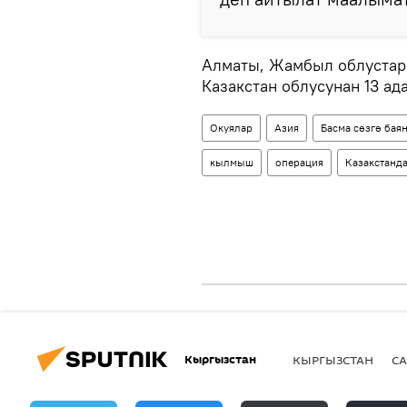
Алматы, Жамбыл облустар
Казакстан облусунан 13 ад
Окуялар
Азия
Басма сөзгө бая
кылмыш
операция
Казакстанд
Кыргызстан
КЫРГЫЗСТАН
СА