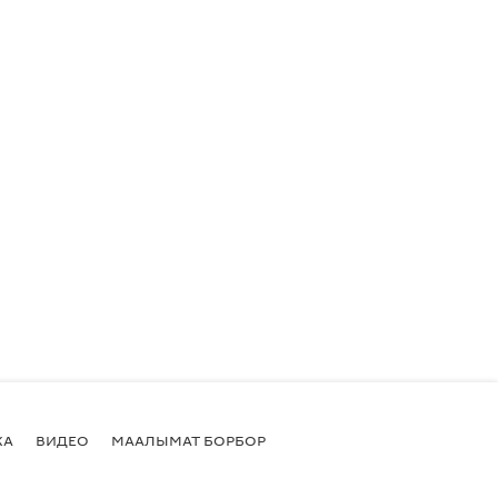
КА
ВИДЕО
МААЛЫМАТ БОРБОР