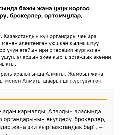
сында бажы жана укук коргоо
ү, брокерлер, ортомчулар,
.
Казакстандын күч органдары чек ара
а менен алектенген уюшкан кылмыштуу
оо үчүн атайын ири операция жүргүзгөн.
түшүп, алардын экөө кыргызстандык экенин
чыкты.
евраль аралыгында Алматы, Жамбыл жана
ры менен Алматы шаарында жүргүзүлгөн.
ү адам кармалды. Алардын арасында
о органдарынын өкүлдөрү, брокерлер,
дар жана эки кыргызстандык бар", —
та.