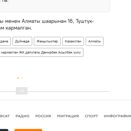
ы менен Алматы шаарынан 16, Түштүк-
ам кармалган.
ндама
Дүйнөдө
Жаңылыктар
Казакстан
Алматы
а кармалган ЖК депутаты Дамирбек Асылбек уулу
ЯСАТ
РАДИО
РОССИЯ
МИГРАЦИЯ
СПОРТ
ИНФОГРАФИ