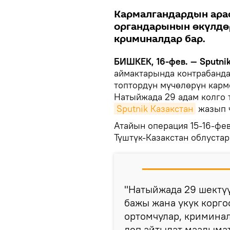
Кармалгандардын ара
органдарынын өкүлдөр
криминалдар бар.
БИШКЕК, 16-фев. — Sputnik
аймактарында контрабанд
топтордун мүчөлөрүн карм
Натыйжада 29 адам колго 
Sputnik Казакстан
жазып 
Атайын операция 15-16-ф
Түштүк-Казакстан облуста
"Натыйжада 29 шектү
бажы жана укук корго
ортомчулар, криминал
деп айтылат маалымат