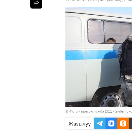
© Фото / пресс-служба ДВД Жамбылско
Жазылуу