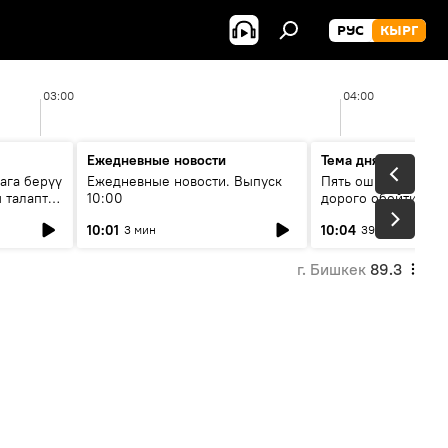
РУС
КЫРГ
03:00
04:00
Ежедневные новости
Тема дня
ага берүү
Ежедневные новости. Выпуск
Пять ошибок котор
 талаптар
10:00
дорого обойтись п
жилья
10:01
10:04
3 мин
39 мин
г. Бишкек
89.3