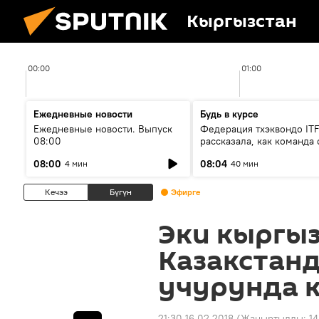
Кыргызстан
00:00
01:00
Ежедневные новости
Будь в курсе
Ежедневные новости. Выпуск
Федерация тхэквондо IT
08:00
рассказала, как команда 
жертвой мошенников
08:00
08:04
4 мин
40 мин
Кечээ
Бүгүн
Эфирге
Эки кыргы
Казакстанд
учурунда 
21:30 16.02.2018
(Жаңыртылды:
14