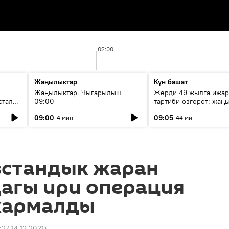
02:00
Жаңылыктар
Күн башат
F
Жаңылыктар. Чыгарылыш
Жерди 49 жылга ижар
стала
09:00
тартиби өзгөрөт: жаңы
эмнени көздөйт?
09:00
09:05
4 мин
44 мин
зстандык жаран
агы ири операция
кармалды
:27 14.12.2021
)