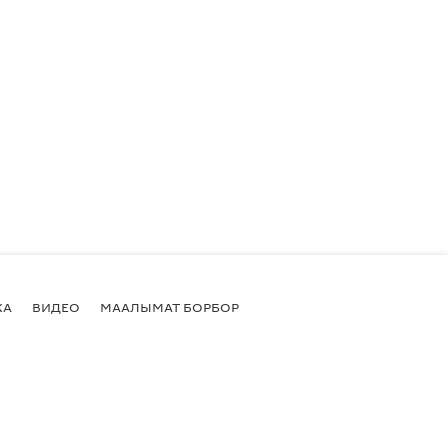
КА
ВИДЕО
МААЛЫМАТ БОРБОР