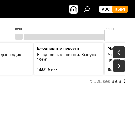
РУС
КЫРГ
18:00
19:00
Ежедневные новости
Меняющие м
йдын элдик
Ежедневные новости. Выпуск
Аскар Салымб
18:00
должен пост
совершенство
18:01
18:06
5 мин
54 мин
г. Бишкек
89.3