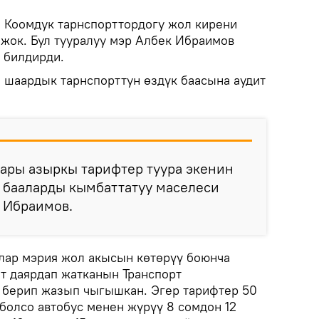
.
Коомдук тарнспорттордогу жол кирени
 жок. Бул тууралуу мэр Албек Ибраимов
 билдирди.
 шаардык тарнспорттун өздүк баасына аудит
ары азыркы тарифтер туура экенин
 бааларды кымбаттатуу маселеси
и Ибраимов.
лар мэрия жол акысын көтөрүү боюнча
т даярдап жатканын Транспорт
берип жазып чыгышкан. Эгер тарифтер 50
болсо автобус менен жүрүү 8 сомдон 12