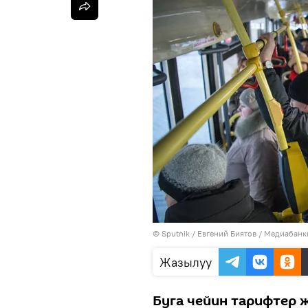
©
Sputnik
/ Евгений Биятов
/
Медиабанкк
Жазылуу
Буга чейин тарифтер 