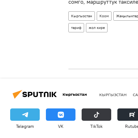
сомго, маршруттук таксиле
Кыргызстан
Коом
Жаңылыкта
тариф
жол кире
Кыргызстан
КЫРГЫЗСТАН
СА
Telegram
VK
ТikТоk
Rutub