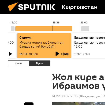
Кыргызстан
15:00
15:36
16:00
Стимул
Ежедневные новос
ыш 15:00
Музыка менен тарбияланган
Ежедневные новост
балдар гений болобу?
16:00
Кыргыздын жашоосунда
эфир
15:04
16:01
49 мин
7 мин
музыканын орду
Кечээ
Бүгүн
Жол кире 
Ибраимов 
14:22 09.02.2018
(Жаңыртылды:
1