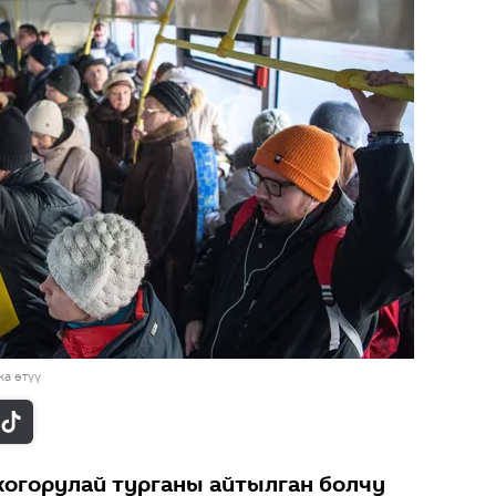
а өтүү
жогорулай турганы айтылган болчу