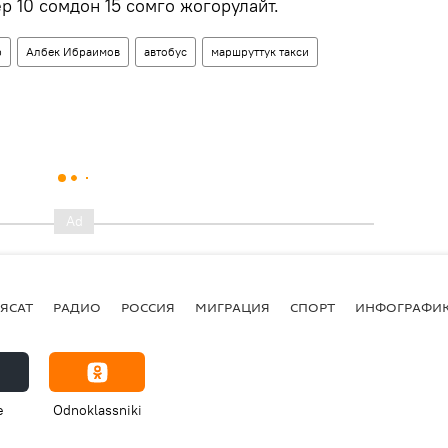
р 10 сомдон 15 сомго жогорулайт.
р
Албек Ибраимов
автобус
маршруттук такси
ЯСАТ
РАДИО
РОССИЯ
МИГРАЦИЯ
СПОРТ
ИНФОГРАФИ
e
Odnoklassniki