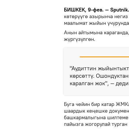
БИШКЕК, 9-фев. — Sputnik
көтөрүүгө азырынча негиз
маалымат жыйын учурунда
Анын айтымына караганда,
жүргүзүлгөн.
"Аудиттин жыйынтыкт
көрсөттү. Ошондуктан
каралган жок", — дед
Буга чейин бир катар ЖМК
шаардык кеңешке докумен
башкармалыгына шилтеме 
пайызга жогорулай турган 