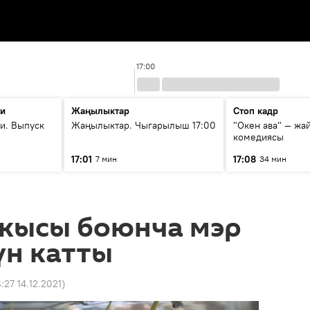
17:00
ти
Жаңылыктар
Стоп кадр
и. Выпуск
Жаңылыктар. Чыгарылыш 17:00
"Окен ава" — жа
комедиясы
17:01
17:08
7 мин
34 мин
акысы боюнча мэр
үн катты
4:27 14.12.2021
)