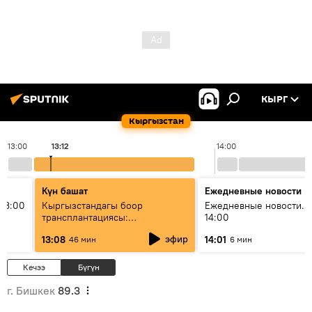
КЫРГ
Кыргызстан
13:00
13:12
14:00
Күн башат
Ежедневные новости
13:00
Кыргызстандагы боор
Ежедневные новости. 
трансплантациясы:
14:00
жетишкендиктер жана өнүгүү
эфир
13:08
14:01
46 мин
6 мин
келечеги
Кечээ
Бүгүн
г. Бишкек
89.3