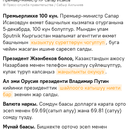
©
Пресс-служба правительства / Сабыр Аильчиев
Премьерликке 100 күн.
Премьер-министр Сапар
Исаковдун өкмөт башчылык кызматка отурганына
5-декабрда, 100 күн болуптур. Мындан улам
Sputnik Кыргызстан маалымат агенттиги өкмөт
башчынын
кызыктуу сүрөттөрүн чогултуп
, буга
чейин жасаган ишине саресеп салды.
Президент Жээнбеков болсо,
Казакстандын ажосу
Назарбаев менен телефон аркылуу сүйлөшүптүр,
кулак түрүп калсаңыз
жаңылыкты окуңуз
.
Ал эми Орусия президенти Владимир Путин
кийинки президенттик
шайлоого катышуу ниети 
бар
экенин жар салды.
Валюта наркы.
Сомдун баасы долларга карата орто
эсеп менен 69.69(сатып алуу) жана 69.81 (сатуу)
сомду түздү.
Мунай баасы.
Бишкекте орточо эсеп менен