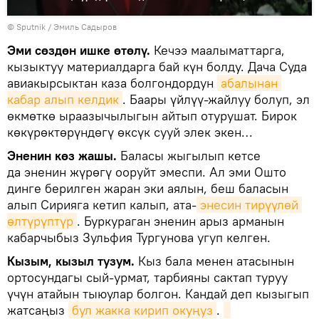
©
Sputnik / Эмиль Садыров
Эми сөздөн ишке өтөлү.
Кечээ маалыматтарга,
кызыктуу материалдарга бай күн болду. Дача Суда
авиакырсыктан каза болгондордун
абалынан 
кабар алып келдик
. Баары үйлүү-жайлуу болуп, эл
өкмөткө ыраазычылыгын айтып отурушат. Бирок
көкүрөктөрүндөгү өксүк сууй элек экен…
Эненин көз жашы.
Баласы жыгылып кетсе
да эненин жүрөгү ооруйт эмеспи. Ал эми Ошто
динге берилген жаран эки аялын, беш баласын
алып Сирияга кетип калып, ата-
энесин тирүүлөй 
өлтүрүптүр
. Буркураган эненин арыз арманын
кабарчыбыз Зульфия Тургунова угуп келген.
Кызым, кызыл тузум.
Кыз бала менен атасынын
ортосундагы сый-урмат, тарбияны сактап туруу
үчүн атайын тыюулар болгон. Кандай деп кызыгып
жатсаңыз
бул жакка кирип окуңуз
.