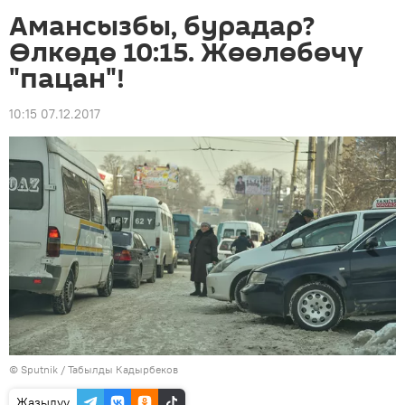
Амансызбы, бурадар?
Өлкөдө 10:15. Жөөлөбөчү
"пацан"!
10:15 07.12.2017
©
Sputnik / Табылды Кадырбеков
Жазылуу