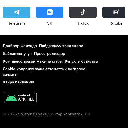
Telegram
VK
ТikТоk
Rutube
Долбоор жөнүндө
Пайдалануу эрежелери
Байланыш үчүн
Пресс-релиздер
Компаниялардын жаңылыктары
Купуялык саясаты
Cookie колдонуу жана автоматтык логирлөө
саясаты
Кайра байланыш
© 2026 Sputnik Бардык укуктар корголгон. 18+