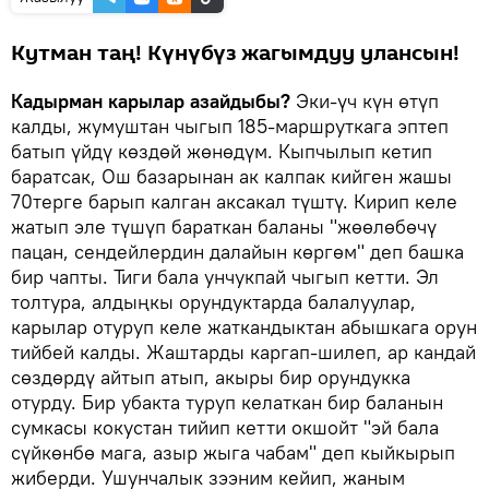
Кутман таң! Күнүбүз жагымдуу улансын!
Кадырман карылар азайдыбы?
Эки-үч күн өтүп
калды, жумуштан чыгып 185-маршруткага эптеп
батып үйдү көздөй жөнөдүм. Кыпчылып кетип
баратсак, Ош базарынан ак калпак кийген жашы
70терге барып калган аксакал түштү. Кирип келе
жатып эле түшүп бараткан баланы "жөөлөбөчү
пацан, сендейлердин далайын көргөм" деп башка
бир чапты. Тиги бала унчукпай чыгып кетти. Эл
толтура, алдыңкы орундуктарда балалуулар,
карылар отуруп келе жаткандыктан абышкага орун
тийбей калды. Жаштарды каргап-шилеп, ар кандай
сөздөрдү айтып атып, акыры бир орундукка
отурду. Бир убакта туруп келаткан бир баланын
сумкасы кокустан тийип кетти окшойт "эй бала
сүйкөнбө мага, азыр жыга чабам" деп кыйкырып
жиберди. Ушунчалык зээним кейип, жаным