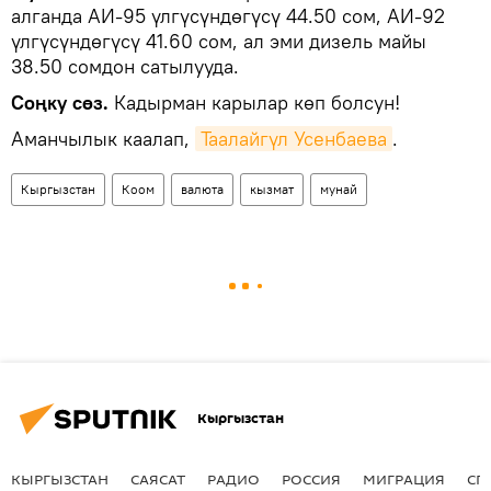
алганда АИ-95 үлгүсүндөгүсү 44.50 сом, АИ-92
үлгүсүндөгүсү 41.60 сом, ал эми дизель майы
38.50 сомдон сатылууда.
Соңку сөз.
Кадырман карылар көп болсун!
Аманчылык каалап,
Таалайгүл Усенбаева
.
Кыргызстан
Коом
валюта
кызмат
мунай
Кыргызстан
КЫРГЫЗСТАН
САЯСАТ
РАДИО
РОССИЯ
МИГРАЦИЯ
СП