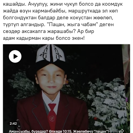
кашайды. Ачуулуу, жини чукул болсо да коомдук
жайда өзүн карманбайбы, маршруткада эл көп
болгондуктан балдар деле кокустан жөөлөп,
түртүп алгандыр. "Пацан, жыга чабам" деген
сөздөр аксакалга жарашабы? Ар бир
адам кадырман кары болсо экен!
Видеону
көрсөтүү
2:42
Амансызбы, бурадар? Өлкөдө 10:15. Жөөлөбөчү "пацан"!