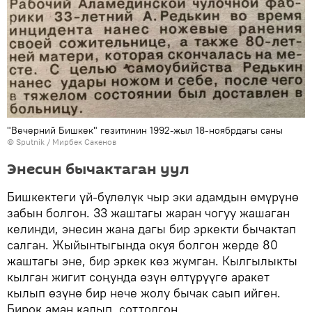
"Вечерний Бишкек" гезитинин 1992-жыл 18-ноябрдагы саны
©
Sputnik
/ Мирбек Сакенов
Энесин бычактаган уул
Бишкектеги үй-бүлөлүк чыр эки адамдын өмүрүнө
забын болгон. 33 жаштагы жаран чогуу жашаган
келинди, энесин жана дагы бир эркекти бычактап
салган. Жыйынтыгында окуя болгон жерде 80
жаштагы эне, бир эркек көз жумган. Кылгылыкты
кылган жигит соңунда өзүн өлтүрүүгө аракет
кылып өзүнө бир нече жолу бычак саып ийген.
Бирок аман калып, соттолгон.