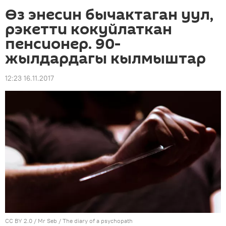
Өз энесин бычактаган уул,
рэкетти кокуйлаткан
пенсионер. 90-
жылдардагы кылмыштар
12:23 16.11.2017
CC BY 2.0
/
Mr Seb
/
The diary of a psychopath