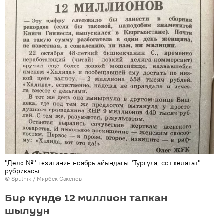
"Дело №" гезитинин ноябрь айындагы "Тургула, сот келатат"
рубрикасы
©
Sputnik
/ Мирбек Сакенов
Бир күндө 12 миллион тапкан
шылуун