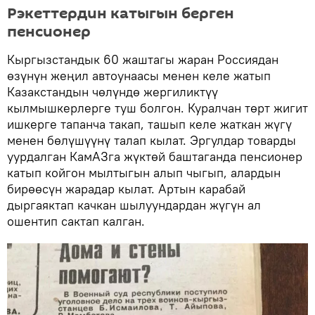
Рэкеттердин катыгын берген
пенсионер
Кыргызстандык 60 жаштагы жаран Россиядан
өзүнүн жеңил автоунаасы менен келе жатып
Казакстандын чөлүндө жергиликтүү
кылмышкерлерге туш болгон. Куралчан төрт жигит
ишкерге тапанча такап, ташып келе жаткан жүгү
менен бөлүшүүнү талап кылат. Эргулдар товарды
уурдалган КамАЗга жүктөй баштаганда пенсионер
катып койгон мылтыгын алып чыгып, алардын
бирөөсүн жарадар кылат. Артын карабай
дыргаяктап качкан шылуундардан жүгүн ал
ошентип сактап калган.