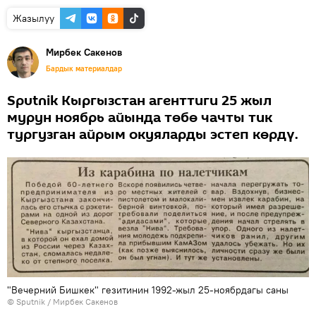
Жазылуу
Мирбек Сакенов
Бардык материалдар
Sputnik Кыргызстан агенттиги 25 жыл
мурун ноябрь айында төбө чачты тик
тургузган айрым окуяларды эстеп көрдү.
"Вечерний Бишкек" гезитинин 1992-жыл 25-ноябрдагы саны
©
Sputnik
/ Мирбек Сакенов