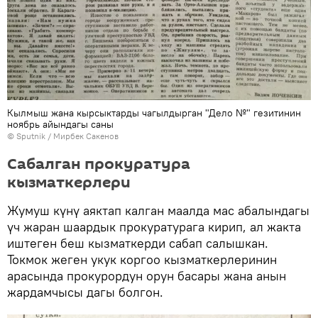
Кылмыш жана кырсыктарды чагылдырган "Дело №" гезитинин
ноябрь айындагы саны
©
Sputnik
/ Мирбек Сакенов
Сабалган прокуратура
кызматкерлери
Жумуш күнү аяктап калган маалда мас абалындагы
үч жаран шаардык прокуратурага кирип, ал жакта
иштеген беш кызматкерди сабап салышкан.
Токмок жеген укук коргоо кызматкерлеринин
арасында прокурордун орун басары жана анын
жардамчысы дагы болгон.