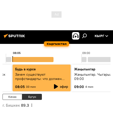
КЫРГ
Кыргызстан
08:05
09:00
Будь в курсе
Жаңылыктар
уск
Зачем существуют
Жаңылыктар. Чыгары
профстандарты: что должен
09:00
знать каждый специалист о
эфир
08:05
09:00
33 мин
4 мин
своей профессии
Кечээ
Бүгүн
г. Бишкек
89.3