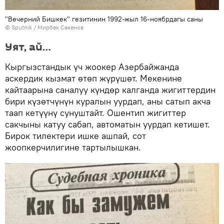
"Вечерний Бишкек" гезитинин 1992-жыл 16-ноябрдагы саны
©
Sputnik
/ Мирбек Сакенов
Уят, ай…
Кыргызстандык үч жоокер Азербайжанда
аскердик кызмат өтөп жүрүшөт. Мекенине
кайтаарына саналуу күндөр калганда жигиттердин
бири күзөтчүнүн куралын уурдап, аны сатып акча
таап кетүүнү сунуштайт. Ошентип жигиттер
сакчыны катуу сабап, автоматын уурдап кетишет.
Бирок тилектери ишке ашпай, сот
жоопкерчилигине тартылышкан.