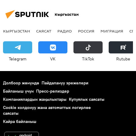
Кыргызстан
КЫРГЫЗСТАН
САЯСАТ
РАДИО
РОССИЯ
МИГРАЦИЯ
СП
Telegram
VK
ТikТоk
Rutube
Долбоор жөнүндө
Пайдалануу эрежелери
Байланыш үчүн
Пресс-релиздер
Компаниялардын жаңылыктары
Купуялык саясаты
Cookie колдонуу жана автоматтык логирлөө
саясаты
Кайра байланыш