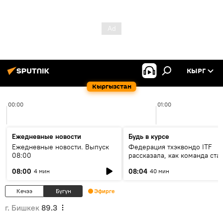
КЫРГ
Кыргызстан
00:00
01:00
Ежедневные новости
Будь в курсе
Ежедневные новости. Выпуск
Федерация тхэквондо ITF
08:00
рассказала, как команда ста
жертвой мошенников
08:00
08:04
4 мин
40 мин
Кечээ
Бүгүн
Эфирге
г. Бишкек
89.3