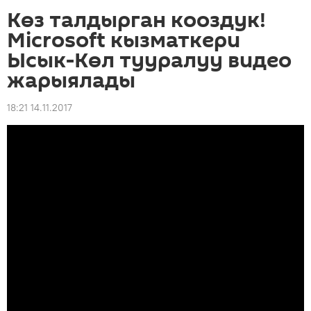
Көз талдырган кооздук!
Microsoft кызматкери
Ысык-Көл тууралуу видео
жарыялады
18:21 14.11.2017