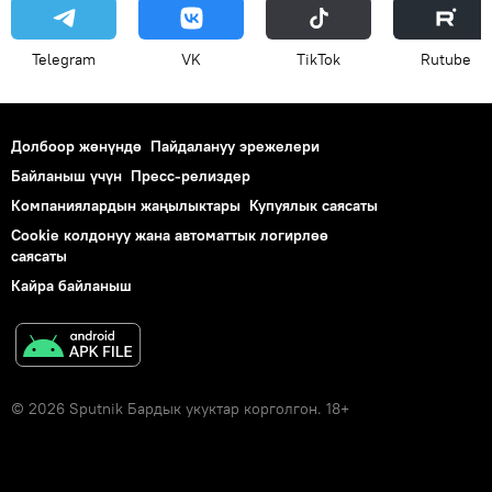
Telegram
VK
ТikТоk
Rutube
Долбоор жөнүндө
Пайдалануу эрежелери
Байланыш үчүн
Пресс-релиздер
Компаниялардын жаңылыктары
Купуялык саясаты
Cookie колдонуу жана автоматтык логирлөө
саясаты
Кайра байланыш
© 2026 Sputnik Бардык укуктар корголгон. 18+