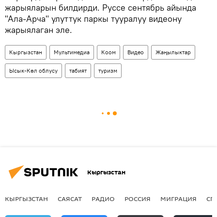
жарыяларын билдирди. Руссе сентябрь айында
"Ала-Арча" улуттук паркы тууралуу видеону
жарыялаган эле.
Кыргызстан
Мультимедиа
Коом
Видео
Жаңылыктар
Ысык-Көл облусу
табият
туризм
Кыргызстан
КЫРГЫЗСТАН
САЯСАТ
РАДИО
РОССИЯ
МИГРАЦИЯ
СП