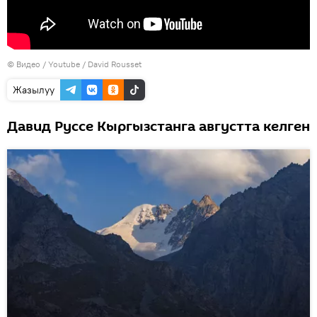
© Видео /
Youtube / David Rousset
Жазылуу
Давид Руссе Кыргызстанга августта келген