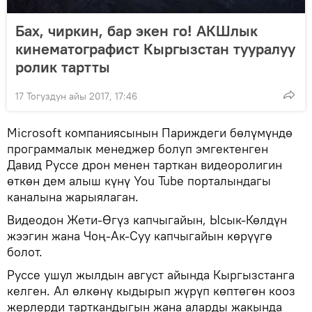
Бах, чиркин, бар экен го! АКШлык
кинематографист Кыргызстан тууралуу
ролик тартты
17 Тогуздун айы 2017, 17:46
Microsoft компаниясынын Париждеги бөлүмүндө
программалык менеджер болуп эмгектенген
Давид Руссе дрон менен тарткан видеоролигин
өткөн дем алыш күнү You Tube порталындагы
каналына жарыялаган.
Видеодон Жети-Өгүз капчыгайын, Ысык-Көлдүн
жээгин жана Чоң-Ак-Суу капчыгайын көрүүгө
болот.
Руссе ушул жылдын август айында Кыргызстанга
келген. Ал өлкөнү кыдырып жүрүп көптөгөн кооз
жерлерди тарткандыгын жана аларды жакында