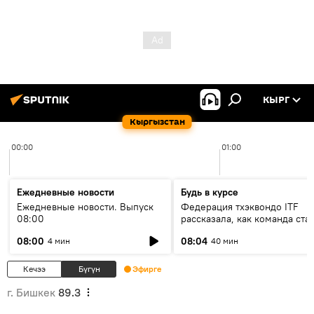
КЫРГ
Кыргызстан
00:00
01:00
Ежедневные новости
Будь в курсе
Ежедневные новости. Выпуск
Федерация тхэквондо ITF
08:00
рассказала, как команда ста
жертвой мошенников
08:00
08:04
4 мин
40 мин
Кечээ
Бүгүн
Эфирге
г. Бишкек
89.3