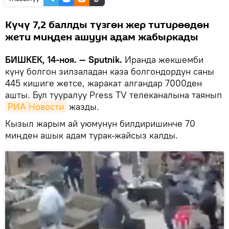
Күчү 7,2 баллды түзгөн жер титирөөдөн
жети миңден ашуун адам жабыркады
БИШКЕК, 14-ноя. — Sputnik.
Иранда жекшемби
күнү болгон зилзаладан каза болгондордун саны
445 кишиге жетсе, жаракат алгандар 7000ден
ашты. Бул тууралуу Press TV телеканалына таянып
РИА Новости
жазды.
Кызыл жарым ай уюмунун билдиришинче 70
миңден ашык адам турак-жайсыз калды.