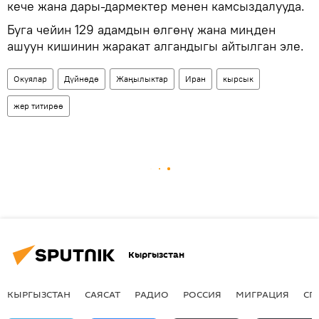
кече жана дары-дармектер менен камсыздалууда.
Буга чейин 129 адамдын өлгөнү жана миңден
ашуун кишинин жаракат алгандыгы айтылган эле.
Окуялар
Дүйнөдө
Жаңылыктар
Иран
кырсык
жер титирөө
Кыргызстан
КЫРГЫЗСТАН
САЯСАТ
РАДИО
РОССИЯ
МИГРАЦИЯ
СП