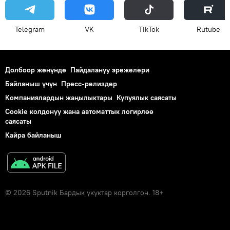
Telegram
VK
ТikТоk
Rutube
Долбоор жөнүндө
Пайдалануу эрежелери
Байланыш үчүн
Пресс-релиздер
Компаниялардын жаңылыктары
Купуялык саясаты
Cookie колдонуу жана автоматтык логирлөө
саясаты
Кайра байланыш
© 2026 Sputnik Бардык укуктар корголгон. 18+