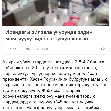
Ирандагы зилзала учурунда элдин
ызы-чуусу видеого түшүп калган
13 Жетинин айы 2017, 16:16
Акыркы убакыттарда магнитудасы 3,6-4,7 баллга
чейин жеткен 20 жолу жер титирөө катталып,
жергиликтүү тургундар көчөдө түнөштү. Иран
президентти Хасан Роуханинин буйругуна ылайык
кырсык катталган жерде издөө иштери күчөтүлгөн
тартипте жүрүүдө. Жабыркагандарды
ооруканаларга жеткирүү жана гуманитардык
жардамдарды ташуу үчүн 145 даана тик учак
тартылган. Жабырлануучулар тамак-аш, кийим-