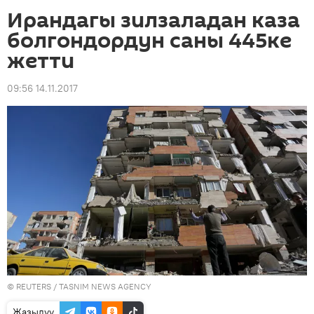
Ирандагы зилзаладан каза
болгондордун саны 445ке
жетти
09:56 14.11.2017
©
REUTERS
/ TASNIM NEWS AGENCY
Жазылуу