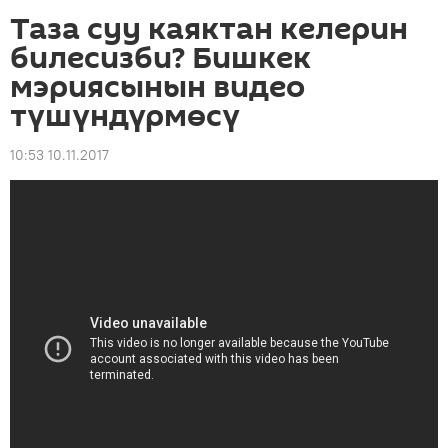
Таза суу каяктан келерин
билесизби? Бишкек
мэриясынын видео
түшүндүрмөсү
10:53 10.11.2017