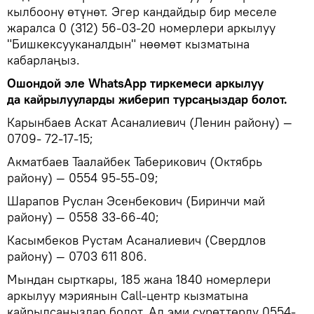
кылбоону өтүнөт. Эгер кандайдыр бир меселе
жаралса 0 (312) 56-03-20 номерлери аркылуу
"Бишкексууканалдын" нөөмөт кызматына
кабарлаңыз.
Ошондой эле WhatsApp тиркемеси аркылуу
да кайрылууларды жиберип турсаңыздар болот.
Карынбаев Аскат Асаналиевич (Ленин району) —
0709- 72-17-15;
Акматбаев Таалайбек Таберикович (Октябрь
району) — 0554 95-55-09;
Шарапов Руслан Эсенбекович (Биринчи май
району) — 0558 33-66-40;
Касымбеков Рустам Асаналиевич (Свердлов
району) — 0703 611 806.
Мындан сырткары, 185 жана 1840 номерлери
аркылуу мэриянын Call-центр кызматына
кайрылсаңыздар болот. Ал эми сүрөттөрдү 0554-