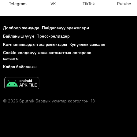
Telegram
VK
ТikТоk
Rutube
Долбоор жөнүндө
Пайдалануу эрежелери
Байланыш үчүн
Пресс-релиздер
Компаниялардын жаңылыктары
Купуялык саясаты
Cookie колдонуу жана автоматтык логирлөө
саясаты
Кайра байланыш
© 2026 Sputnik Бардык укуктар корголгон. 18+