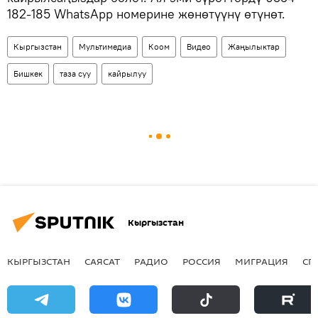
182-185 WhatsApp номерине жөнөтүүнү өтүнөт.
Кыргызстан
Мультимедиа
Коом
Видео
Жаңылыктар
Бишкек
таза суу
кайрылуу
Кыргызстан
КЫРГЫЗСТАН
САЯСАТ
РАДИО
РОССИЯ
МИГРАЦИЯ
СП