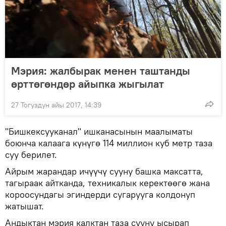
Мэрия: жалбырак менен таштанды
өрттөгөндөр айыпка жыгылат
27 Тогуздун айы 2017, 14:39
"Бишкексууканал" ишканасынын маалыматы
боюнча калаага күнүгө 114 миллион куб метр таза
суу берилет.
Айрым жарандар ичүүчү сууну башка максатта,
тагыраак айтканда, техникалык керектөөгө жана
короосундагы эгиндерди сугарууга колдонуп
жатышат.
Андыктан мэрия калктан таза сууну ысырап