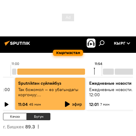
КЫРГ
Кыргызстан
11:00
11:54
Sputnikteн сүйлөйбүз
Ежедневные новости
11:00
Так божомол — өз убагындагы
Ежедневные новости. 
коргонуу:
12:00
гидрометеорологиялык кызмат
эфир
11:04
12:01
45 мин
7 мин
кантип өркүндөтүлүүдө
Кечээ
Бүгүн
г. Бишкек
89.3