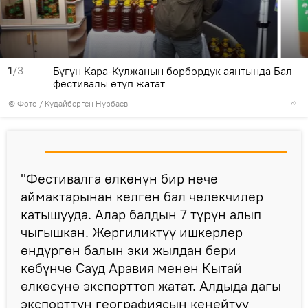
1
/3
Бүгүн Кара-Кулжанын борбордук аянтында Бал
фестивалы өтүп жатат
© Фото / Кудайберген Нурбаев
"Фестивалга өлкөнүн бир нече
аймактарынан келген бал челекчилер
катышууда. Алар балдын 7 түрүн алып
чыгышкан. Жергиликтүү ишкерлер
өндүргөн балын эки жылдан бери
көбүнчө Сауд Аравия менен Кытай
өлкөсүнө экспорттоп жатат. Алдыда дагы
экспорттун географиясын кеңейтүү