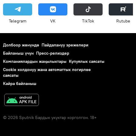
Telegram
VK
ТikТоk
Rutube
Долбоор жөнүндө
Пайдалануу эрежелери
Байланыш үчүн
Пресс-релиздер
Компаниялардын жаңылыктары
Купуялык саясаты
Cookie колдонуу жана автоматтык логирлөө
саясаты
Кайра байланыш
© 2026 Sputnik Бардык укуктар корголгон. 18+