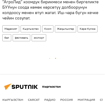
"АгроЛид" коомдук бирикмеси менен биргеликте
БУУнун соода көмөк көрсөтүү долбоорунун
колдоосу менен өтүп жатат. Иш-чара бүгүн кечке
чейин созулат.
Маданият
Кыргызстан
Коом
Жаңылыктар
Кара-Кулжа
бал
фестиваль
экспорт
Кыргызстан
КЫРГЫЗСТАН
САЯСАТ
РАДИО
РОССИЯ
МИГРАЦИЯ
СП