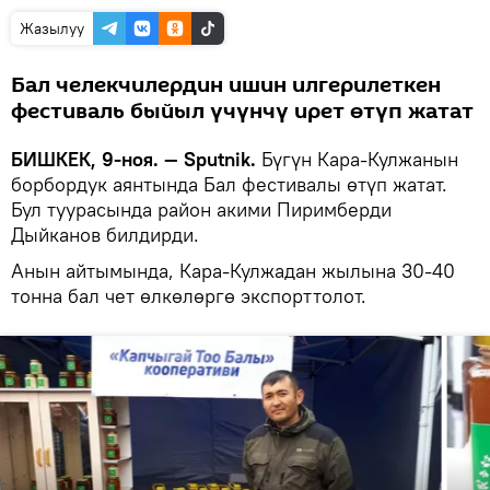
Жазылуу
Бал челекчилердин ишин илгерилеткен
фестиваль быйыл үчүнчү ирет өтүп жатат
БИШКЕК, 9-ноя. — Sputnik.
Бүгүн Кара-Кулжанын
борбордук аянтында Бал фестивалы өтүп жатат.
Бул туурасында район акими Пиримберди
Дыйканов билдирди.
Анын айтымында, Кара-Кулжадан жылына 30-40
тонна бал чет өлкөлөргө экспорттолот.