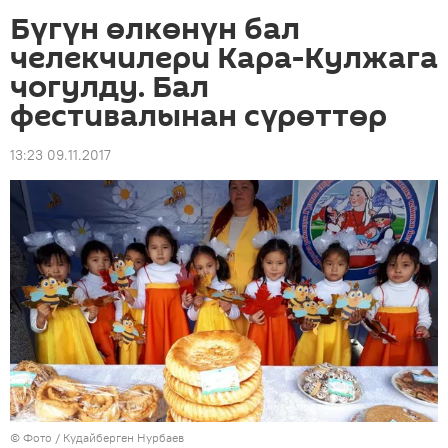
Бүгүн өлкөнүн бал
челекчилери Кара-Кулжага
чогулду. Бал
фестивалынан сүрөттөр
13:23 09.11.2017
© Фото / Кудайберген Нурбаев