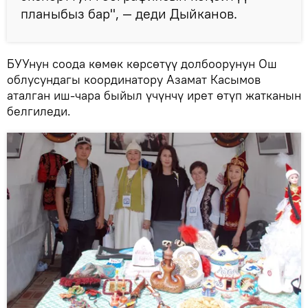
планыбыз бар", — деди Дыйканов.
БУУнун соода көмөк көрсөтүү долбоорунун Ош
облусундагы координатору Азамат Касымов
аталган иш-чара быйыл үчүнчү ирет өтүп жатканын
белгиледи.