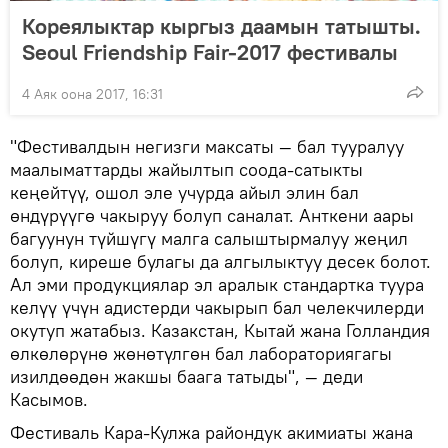
Кореялыктар кыргыз даамын татышты.
Seoul Friendship Fair-2017 фестивалы
4 Аяк оона 2017, 16:31
"Фестивалдын негизги максаты — бал тууралуу
маалыматтарды жайылтып соода-сатыкты
кеңейтүү, ошол эле учурда айыл элин бал
өндүрүүгө чакыруу болуп саналат. Анткени аары
багуунун түйшүгү малга салыштырмалуу жеңил
болуп, киреше булагы да алгылыктуу десек болот.
Ал эми продукциялар эл аралык стандартка туура
келүү үчүн адистерди чакырып бал челекчилерди
окутуп жатабыз. Казакстан, Кытай жана Голландия
өлкөлөрүнө жөнөтүлгөн бал лабораториягагы
изилдөөдөн жакшы баага татыды", — деди
Касымов.
Фестиваль Кара-Кулжа райондук акимиаты жана