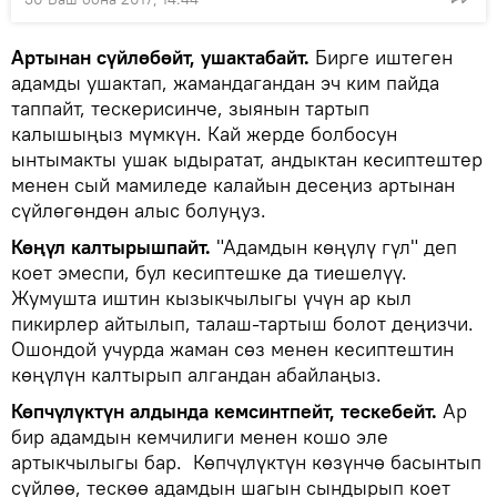
Артынан сүйлөбөйт, ушактабайт.
Бирге иштеген
адамды ушактап, жамандагандан эч ким пайда
таппайт, тескерисинче, зыянын тартып
калышыңыз мүмкүн. Кай жерде болбосун
ынтымакты ушак ыдыратат, андыктан кесиптештер
менен сый мамиледе калайын десеңиз артынан
сүйлөгөндөн алыс болуңуз.
Көңүл калтырышпайт.
"Адамдын көңүлү гүл" деп
коет эмеспи, бул кесиптешке да тиешелүү.
Жумушта иштин кызыкчылыгы үчүн ар кыл
пикирлер айтылып, талаш-тартыш болот деңизчи.
Ошондой учурда жаман сөз менен кесиптештин
көңүлүн калтырып алгандан абайлаңыз.
Көпчүлүктүн алдында кемсинтпейт, тескебейт.
Ар
бир адамдын кемчилиги менен кошо эле
артыкчылыгы бар. Көпчүлүктүн көзүнчө басынтып
сүйлөө, тескөө адамдын шагын сындырып коет