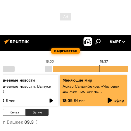
КЫРГ
Кыргызстан
18:00
18:37
едневные новости
Меняющие мир
едневные новости. Выпуск
Аскар Салымбеков: «Человек
:00
должен постоянно
совершенствоваться»
эфир
:00
18:05
5 мин
54 мин
Кечээ
Бүгүн
г. Бишкек
89.3