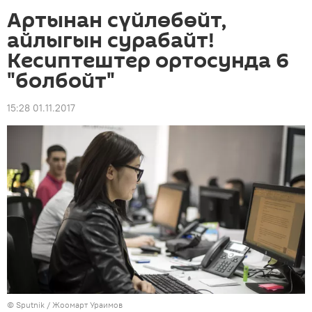
Артынан сүйлөбөйт,
айлыгын сурабайт!
Кесиптештер ортосунда 6
"болбойт"
15:28 01.11.2017
©
Sputnik
/ Жоомарт Ураимов