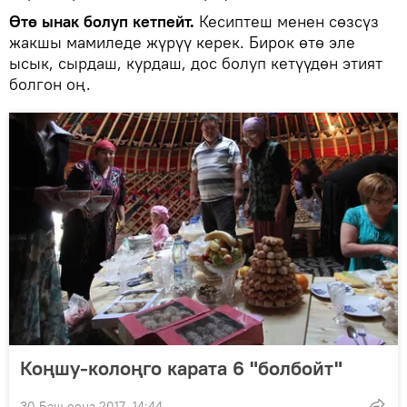
Өтө ынак болуп кетпейт.
Кесиптеш менен сөзсүз
жакшы мамиледе жүрүү керек. Бирок өтө эле
ысык, сырдаш, курдаш, дос болуп кетүүдөн этият
болгон оң.
Коңшу-колоңго карата 6 "болбойт"
30 Баш оона 2017, 14:44