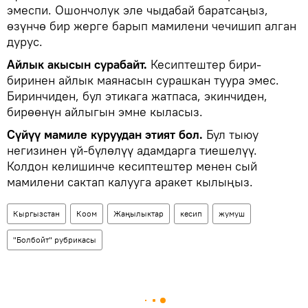
эмеспи. Ошончолук эле чыдабай баратсаңыз,
өзүнчө бир жерге барып мамилени чечишип алган
дурус.
Айлык акысын сурабайт.
Кесиптештер бири-
биринен айлык маянасын сурашкан туура эмес.
Биринчиден, бул этикага жатпаса, экинчиден,
бирөөнүн айлыгын эмне кыласыз.
Сүйүү мамиле куруудан этият бол.
Бул тыюу
негизинен үй-бүлөлүү адамдарга тиешелүү.
Колдон келишинче кесиптештер менен сый
мамилени сактап калууга аракет кылыңыз.
Кыргызстан
Коом
Жаңылыктар
кесип
жумуш
"Болбойт" рубрикасы