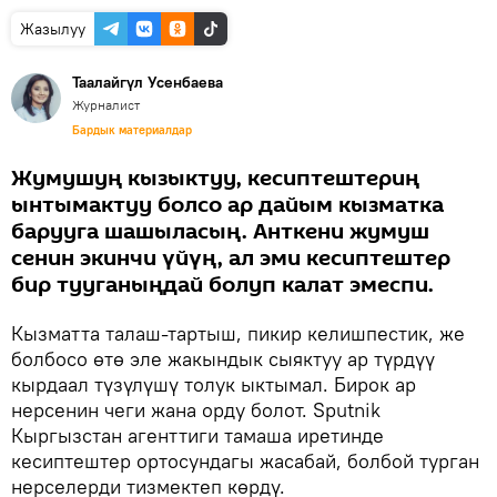
Жазылуу
Таалайгүл Усенбаева
Журналист
Бардык материалдар
Жумушуң кызыктуу, кесиптештериң
ынтымактуу болсо ар дайым кызматка
барууга шашыласың. Анткени жумуш
сенин экинчи үйүң, ал эми кесиптештер
бир тууганыңдай болуп калат эмеспи.
Кызматта талаш-тартыш, пикир келишпестик, же
болбосо өтө эле жакындык сыяктуу ар түрдүү
кырдаал түзүлүшү толук ыктымал. Бирок ар
нерсенин чеги жана орду болот. Sputnik
Кыргызстан агенттиги тамаша иретинде
кесиптештер ортосундагы жасабай, болбой турган
нерселерди тизмектеп көрдү.