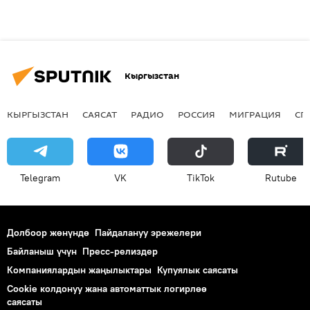
Кыргызстан
КЫРГЫЗСТАН
САЯСАТ
РАДИО
РОССИЯ
МИГРАЦИЯ
СП
Telegram
VK
ТikТоk
Rutube
Долбоор жөнүндө
Пайдалануу эрежелери
Байланыш үчүн
Пресс-релиздер
Компаниялардын жаңылыктары
Купуялык саясаты
Cookie колдонуу жана автоматтык логирлөө
саясаты