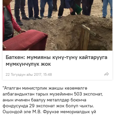
Баткен: мумияны күнү-түнү кайтарууга
мүмкүнчүлүк жок
22 Тогуздун айы 2017, 15:48
"Аталган министрлик жакшы көзөмөлгө
албагандыктан тарых музейинен 503 экспонат,
анын ичинен баалуу металлдар боюнча
фондусунда 29 экспонат жок болуп чыкты.
Ошондой эле М.В. Фрунзе мемориалдык үй