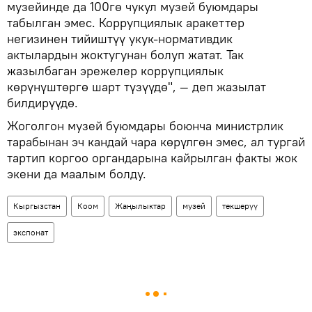
музейинде да 100гө чукул музей буюмдары
табылган эмес. Коррупциялык аракеттер
негизинен тийиштүү укук-нормативдик
актылардын жоктугунан болуп жатат. Так
жазылбаган эрежелер коррупциялык
көрүнүштөргө шарт түзүүдө", — деп жазылат
билдирүүдө.
Жоголгон музей буюмдары боюнча министрлик
тарабынан эч кандай чара көрүлгөн эмес, ал тургай
тартип коргоо органдарына кайрылган факты жок
экени да маалым болду.
Кыргызстан
Коом
Жаңылыктар
музей
текшерүү
экспонат