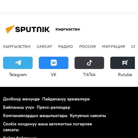
Кыргызстан
КЫРГЫЗСТАН
САЯСАТ
РАДИО
РОССИЯ
МИГРАЦИЯ
СП
Telegram
VK
ТikТоk
Rutube
Долбоор жөнүндө
Пайдалануу эрежелери
Байланыш үчүн
Пресс-релиздер
Компаниялардын жаңылыктары
Купуялык саясаты
Cookie колдонуу жана автоматтык логирлөө
саясаты
Кайра байланыш