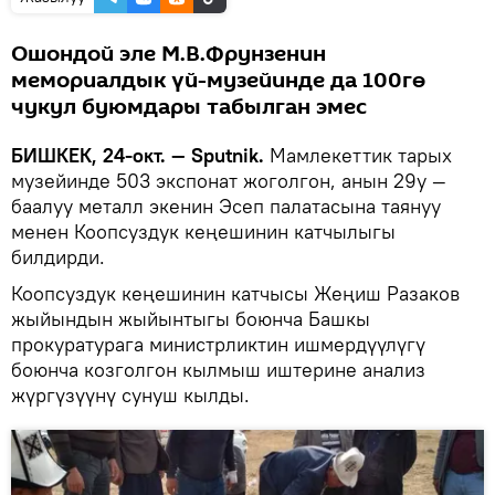
Ошондой эле М.В.Фрунзенин
мемориалдык үй-музейинде да 100гө
чукул буюмдары табылган эмес
БИШКЕК, 24-окт. — Sputnik.
Мамлекеттик тарых
музейинде 503 экспонат жоголгон, анын 29у —
баалуу металл экенин Эсеп палатасына таянуу
менен Коопсуздук кеңешинин катчылыгы
билдирди.
Коопсуздук кеңешинин катчысы Жеңиш Разаков
жыйындын жыйынтыгы боюнча Башкы
прокуратурага министрликтин ишмердүүлүгү
боюнча козголгон кылмыш иштерине анализ
жүргүзүүнү сунуш кылды.