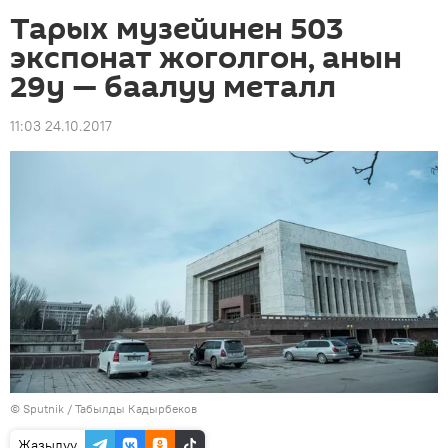
Тарых музейинен 503
экспонат жоголгон, анын
29у — баалуу металл
11:03 24.10.2017
©
Sputnik / Табылды Кадырбеков
Жазылуу