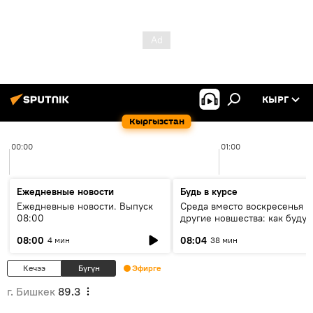
КЫРГ
Кыргызстан
00:00
01:00
Ежедневные новости
Будь в курсе
Ежедневные новости. Выпуск
Среда вместо воскресенья и
08:00
другие новшества: как будут
проходить выборы в КР?
08:00
08:04
4 мин
38 мин
Кечээ
Бүгүн
Эфирге
г. Бишкек
89.3