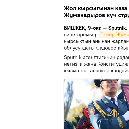
Жол кырсыгынан каза 
Жумакадыров күч стр
БИШКЕК, 9-окт. — Sputnik.
вице-премьер
Темир Жум
кырсыктын айынан жардам
облусундагы Садовое ай
Sputnik агенттигинин ред
негизги жана Конституци
кызматка талапкер кандай