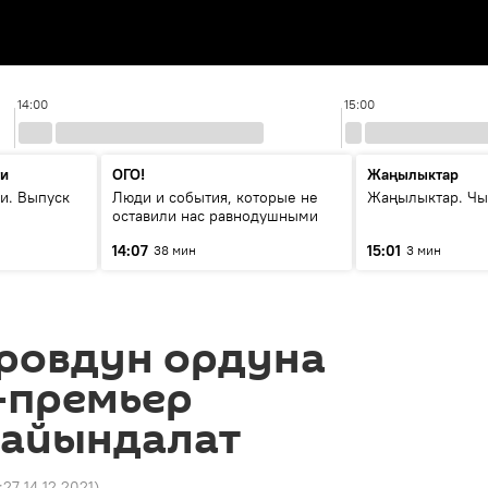
14:00
15:00
ти
ОГО!
Жаңылыктар
и. Выпуск
Люди и события, которые не
Жаңылыктар. Чы
оставили нас равнодушными
14:07
15:01
38 мин
3 мин
овдун ордуна
-премьер
дайындалат
:27 14.12.2021
)