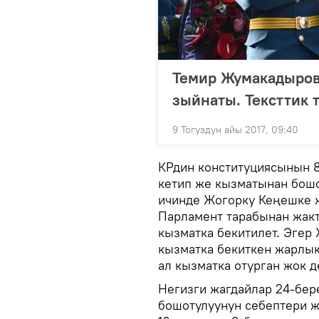
Темир Жумакадыровд
зыйнаты. Тексттик 
9 Тогуздун айы 2017, 09:40
КРдин конституциясынын 8
кетип же кызматынан бош
ичинде Жогорку Кеңешке 
Парламент тарабынан жак
кызматка бекитилет. Эгер
кызматка бекиткен жарлык
ал кызматка отурган жок д
Негизги жагдайлар 24-бер
бошотулуунун себептери ж