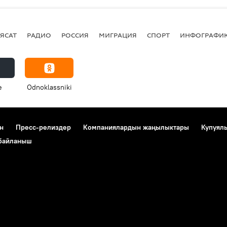
ЯСАТ
РАДИО
РОССИЯ
МИГРАЦИЯ
СПОРТ
ИНФОГРАФИ
e
Odnoklassniki
н
Пресс-релиздер
Компаниялардын жаңылыктары
Купуял
 байланыш