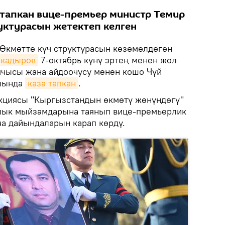
тапкан вице-премьер министр Темир
уктурасын жетектеп келген
Өкмөттө күч структурасын көзөмөлдөгөн
акадыров
7-октябрь күнү эртең менен жол
чысы жана айдоочусу менен кошо Чүй
ылында
каза тапкан
.
акциясы "Кыргызстандын өкмөтү жөнүндөгү"
ялык мыйзамдарына таянып вице-премьерлик
ча дайындаларын карап көрдү.