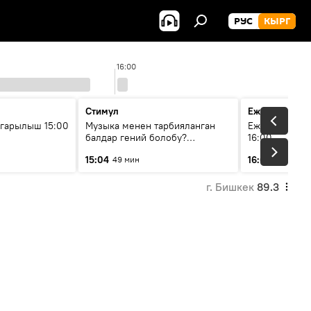
РУС
КЫРГ
16:00
Стимул
Ежедневные 
гарылыш 15:00
Музыка менен тарбияланган
Ежедневные н
балдар гений болобу?
16:00
Кыргыздын жашоосунда
15:04
16:01
49 мин
3 мин
музыканын орду
г. Бишкек
89.3