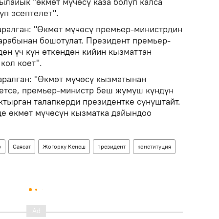
ылайык "өкмөт мүчөсү каза болуп калса
уп эсептелет".
аралган: "Өкмөт мүчөсү премьер-министрдин
арабынан бошотулат. Президент премьер-
дөн үч күн өткөндөн кийин кызматтан
кол коет".
аралган: "Өкмөт мүчөсү кызматынан
кетсе, премьер-министр беш жумуш күндүн
тырган талапкерди президентке сунуштайт.
де өкмөт мүчөсүн кызматка дайындоо
р
Саясат
Жогорку Кеңеш
президент
конституция