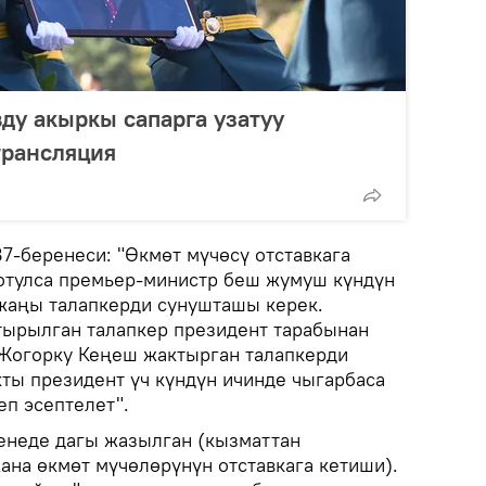
у акыркы сапарга узатуу
трансляция
7-беренеси: "Өкмөт мүчөсү отставкага
отулса премьер-министр беш жумуш күндүн
жаңы талапкерди сунушташы керек.
тырылган талапкер президент тарабынан
 Жогорку Кеңеш жактырган талапкерди
ты президент үч күндүн ичинде чыгарбаса
еп эсептелет".
енеде дагы жазылган (кызматтан
ана өкмөт мүчөлөрүнүн отставкага кетиши).