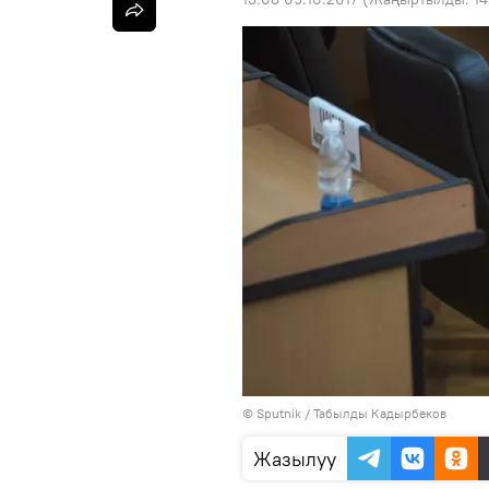
©
Sputnik / Табылды Кадырбеков
Жазылуу