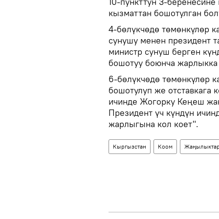
10-пункттун 3-беренесине 
кызматтан бошотулган бол
4-бөлүкчөдө төмөнкүлөр к
сунушу менен президент т
министр сунуш берген күн
бошотуу боюнча жарлыкка 
6-бөлүкчөдө төмөнкүлөр к
бошотулуп же отставкага 
ичинде Жогорку Кеңеш жак
Президент үч күндүн ичин
жарлыгына кол коет".
Кыргызстан
Коом
Жаңылыкта