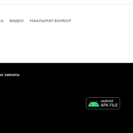
КА
ВИДЕО
МААЛЫМАТ БОРБОР
ык саясаты