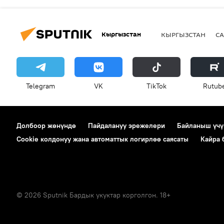
Кыргызстан
КЫРГЫЗСТАН
СА
Telegram
VK
ТikТоk
Rutub
Долбоор жөнүндө
Пайдалануу эрежелери
Байланыш үчү
Cookie колдонуу жана автоматтык логирлөө саясаты
Кайра
© 2026 Sputnik Бардык укуктар корголгон. 18+