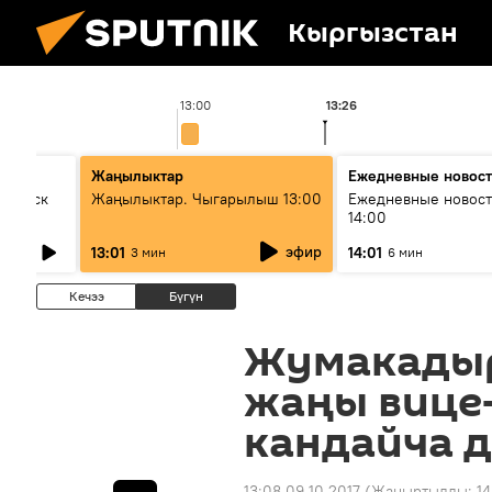
Кыргызстан
13:00
13:26
Жаңылыктар
Ежедневные новос
Выпуск
Жаңылыктар. Чыгарылыш 13:00
Ежедневные новост
14:00
эфир
13:01
14:01
3 мин
6 мин
Кечээ
Бүгүн
Жумакадыр
жаңы вице
кандайча 
13:08 09.10.2017
(Жаңыртылды:
14