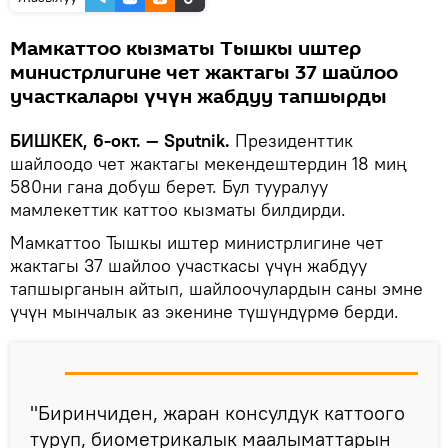
Мамкаттоо кызматы Тышкы иштер
министрлигине чет жактагы 37 шайлоо
участкалары үчүн жабдуу тапшырды
БИШКЕК, 6-окт. — Sputnik.
Президенттик
шайлоодо чет жактагы мекендештердин 18 миң
580ни гана добуш берет. Бул тууралуу
мамлекеттик каттоо кызматы билдирди.
Мамкаттоо Тышкы иштер министрлигине чет
жактагы 37 шайлоо участкасы үчүн жабдуу
тапшырганын айтып, шайлоочулардын саны эмне
үчүн мынчалык аз экенине түшүндүрмө берди.
"Биринчиден, жаран консулдук каттоого
туруп, биометрикалык маалыматтарын