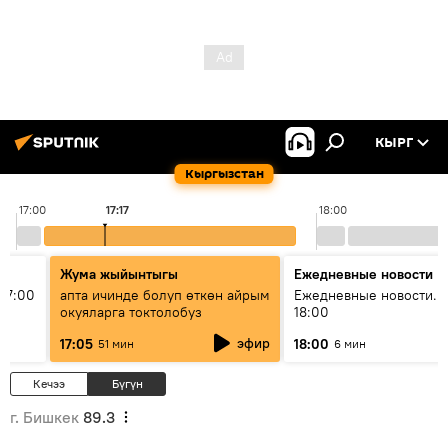
КЫРГ
Кыргызстан
17:00
17:17
18:00
Жума жыйынтыгы
Ежедневные новости
17:00
апта ичинде болуп өткөн айрым
Ежедневные новости. 
окуяларга токтолобуз
18:00
эфир
17:05
18:00
51 мин
6 мин
Кечээ
Бүгүн
г. Бишкек
89.3