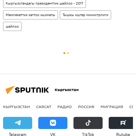
Кыргызстандагы президенттик шайлоо - 2017
Мамлекеттик каттоо кызматы
Тышкы иштер министрлиги
шайлоо
Кыргызстан
КЫРГЫЗСТАН
САЯСАТ
РАДИО
РОССИЯ
МИГРАЦИЯ
СП
Telegram
VK
ТikТоk
Rutube