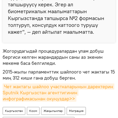
тапшыруусу керек. Эгер ал
биометрикалык маалыматтарын
Кыргызстанда тапшырса №2 формасын
толтуруп, консулдук каттоого турушу
кажет", — деп айтылат маалыматта.
Жогорудагыдай процедуралардан улам добуш
бергиси келген жарандардын саны аз экенин
мекеме баса белгиледи.
2015-жылы парламенттик шайлоого чет жактагы 15
миң 312 киши гана добуш берген.
Чет жактагы шайлоо участкаларынын даректерин 
Sputnik Кыргызстан агенттигинин 
инфографикасынан окуңуздар>>
Кыргызстан
Коом
Жаңылыктар
Миграция