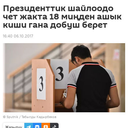
Президенттик шайлоодо
чет жакта 18 миңден ашык
киши гана добуш берет
16:40 06.10.2017
©
Sputnik / Табылды Кадырбеков
Жазылуу