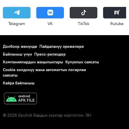
Telegram
VK
ТikТоk
Rutube
Долбоор жөнүндө
Пайдалануу эрежелери
Байланыш үчүн
Пресс-релиздер
Компаниялардын жаңылыктары
Купуялык саясаты
Cookie колдонуу жана автоматтык логирлөө
саясаты
Кайра байланыш
© 2026 Sputnik Бардык укуктар корголгон. 18+