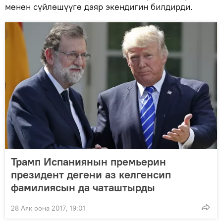
менен сүйлөшүүгө даяр экендигин билдирди.
Трамп Испаниянын премьерин
президент дегени аз келгенсип
фамилиясын да чаташтырды
28 Аяк оона 2017, 19:01