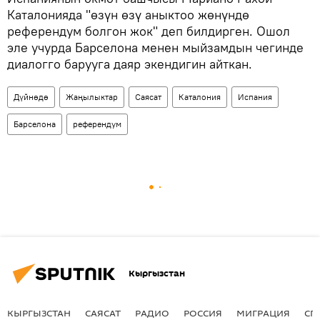
Каталонияда "өзүн өзү аныктоо жөнүндө
референдум болгон жок" деп билдирген. Ошол
эле учурда Барселона менен мыйзамдын чегинде
диалогго барууга даяр экендигин айткан.
Дүйнөдө
Жаңылыктар
Саясат
Каталония
Испания
Барселона
референдум
Кыргызстан
КЫРГЫЗСТАН
САЯСАТ
РАДИО
РОССИЯ
МИГРАЦИЯ
СП