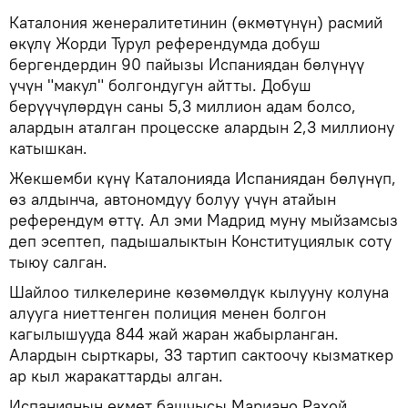
Каталония женералитетинин (өкмөтүнүн) расмий
өкүлү Жорди Турул референдумда добуш
бергендердин 90 пайызы Испаниядан бөлүнүү
үчүн "макул" болгондугун айтты. Добуш
берүүчүлөрдүн саны 5,3 миллион адам болсо,
алардын аталган процесске алардын 2,3 миллиону
катышкан.
Жекшемби күнү Каталонияда Испаниядан бөлүнүп,
өз алдынча, автономдуу болуу үчүн атайын
референдум өттү. Ал эми Мадрид муну мыйзамсыз
деп эсептеп, падышалыктын Конституциялык соту
тыюу салган.
Шайлоо тилкелерине көзөмөлдүк кылууну колуна
алууга ниеттенген полиция менен болгон
кагылышууда 844 жай жаран жабырланган.
Алардын сырткары, 33 тартип сактоочу кызматкер
ар кыл жаракаттарды алган.
Испаниянын өкмөт башчысы Мариано Рахой