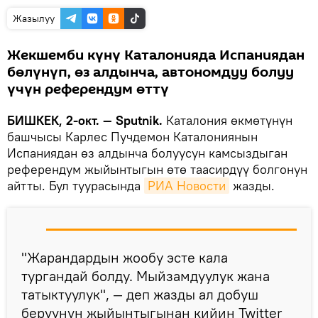
Жазылуу
Жекшемби күнү Каталонияда Испаниядан
бөлүнүп, өз алдынча, автономдуу болуу
үчүн референдум өттү
БИШКЕК, 2-окт. — Sputnik.
Каталония өкмөтүнүн
башчысы Карлес Пучдемон Каталониянын
Испаниядан өз алдынча болуусун камсыздыган
референдум жыйынтыгын өтө таасирдүү болгонун
айтты. Бул туурасында
РИА Новости
жазды.
"Жарандардын жообу эсте кала
тургандай болду. Мыйзамдуулук жана
татыктуулук", — деп жазды ал добуш
берүүнүн жыйынтыгынан кийин Twitter