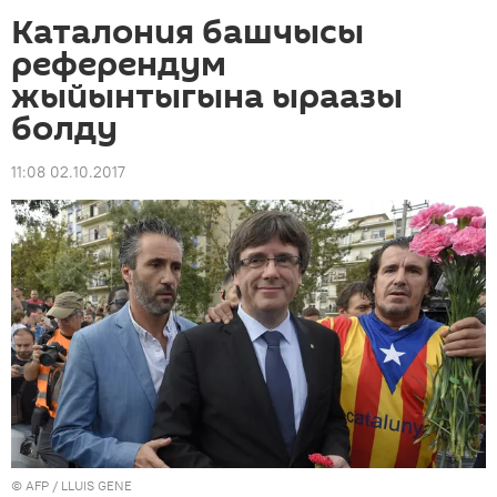
Каталония башчысы
референдум
жыйынтыгына ыраазы
болду
11:08 02.10.2017
©
AFP
/ LLUIS GENE