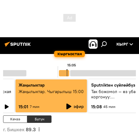
КЫРГ
Кыргызстан
15:05
Жаңылыктар
Sputnikteн сүйлөйбүз
еская
Жаңылыктар. Чыгарылыш 15:00
Так божомол — өз убаг
коргонуу:
гидрометеорологиялык
эфир
15:01
15:08
7 мин
45 мин
кантип өркүндөтүлүүдө
Кечээ
Бүгүн
г. Бишкек
89.3