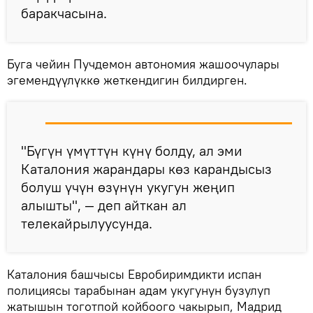
баракчасына.
Буга чейин Пучдемон автономия жашоочулары
эгемендүүлүккө жеткендигин билдирген.
"Бүгүн үмүттүн күнү болду, ал эми
Каталония жарандары көз карандысыз
болуш үчүн өзүнүн укугун жеңип
алышты", — деп айткан ал
телекайрылуусунда.
Каталония башчысы Евробиримдикти испан
полициясы тарабынан адам укугунун бузулуп
жатышын тоготпой койбоого чакырып, Мадрид