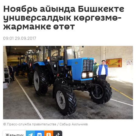
Ноябрь айында Бишкекте
универсалдык көргөзмө-
жарманке өтөт
09:01 29.09.2017
©
Пресс-служба правительства / Сабыр Аильчиев
Жазылуу