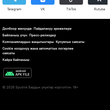
Telegram
VK
ТikТоk
Rutube
Долбоор жөнүндө
Пайдалануу эрежелери
Байланыш үчүн
Пресс-релиздер
Компаниялардын жаңылыктары
Купуялык саясаты
Cookie колдонуу жана автоматтык логирлөө
саясаты
Кайра байланыш
© 2026 Sputnik Бардык укуктар корголгон. 18+