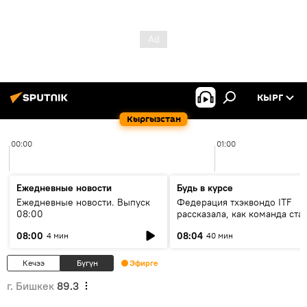
КЫРГ
Кыргызстан
00:00
01:00
Ежедневные новости
Будь в курсе
Ежедневные новости. Выпуск
Федерация тхэквондо ITF
08:00
рассказала, как команда ста
жертвой мошенников
08:00
08:04
4 мин
40 мин
Кечээ
Бүгүн
Эфирге
г. Бишкек
89.3