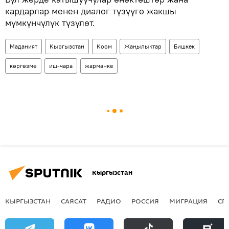
кардарлар менен диалог түзүүгө жакшы
мүмкүнчүлүк түзүлөт.
Маданият
Кыргызстан
Коом
Жаңылыктар
Бишкек
көргөзмө
иш-чара
жарманке
Кыргызстан
КЫРГЫЗСТАН
САЯСАТ
РАДИО
РОССИЯ
МИГРАЦИЯ
СП