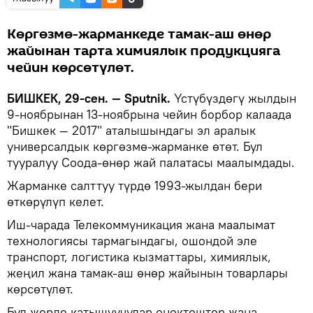
Көргөзмө-жарманкеде тамак-аш өнөр
жайынан тарта химиялык продукцияга
чейин көрсөтүлөт.
БИШКЕК, 29-сен. — Sputnik.
Үстүбүздөгү жылдын
9-ноябрынан 13-ноябрына чейин борбор калаада
"Бишкек — 2017" аталышындагы эл аралык
универсалдык көргөзмө-жарманке өтөт. Бул
тууралуу Соода-өнөр жай палатасы маалымдады.
Жарманке салттуу түрдө 1993-жылдан бери
өткөрүлүп келет.
Иш-чарада Телекоммуникация жана маалымат
технологиясы тармагындагы, ошондой эле
транспорт, логистика кызматтары, химиялык,
жеңил жана тамак-аш өнөр жайынын товарлары
көрсөтүлөт.
Бул жерде катышуучулар өнөктөштөр жана