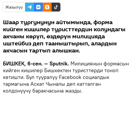
Жазылуу
Шаар тургунунун айтымында, форма
кийген кишилер туристтердин колундагы
акчаны көрүп, өздөрүн милицияда
иштейбиз деп тааныштырып, алардын
акчасын тартып алышкан.
БИШКЕК, 6-сен. — Sputnik.
Милициянын формасын
кийген кишилер Бишкектен туристтерди тоноп
кетишти. Бул тууралуу Facebook социалдык
тармагына Аскат Чыналы деп катталган
колдонуучу баракчасына жазды.