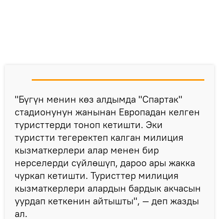
"Бүгүн менин көз алдымда "Спартак"
стадионунун жанынан Европадан келген
туристтерди тоноп кетишти. Эки
туристти тегеректеп калган милиция
кызматкерлери алар менен бир
нерселерди сүйлөшүп, дароо ары жакка
чуркап кетишти. Туристтер милиция
кызматкерлери алардын бардык акчасын
уурдап кеткенин айтышты", — деп жазды
ал.