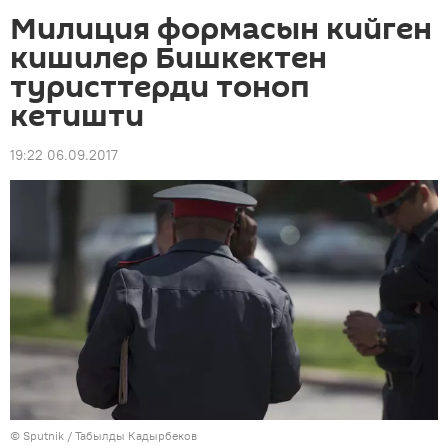
Милиция формасын кийген
кишилер Бишкектен
туристтерди тоноп
кетишти
19:22 06.09.2017
©
Sputnik / Табылды Кадырбеков