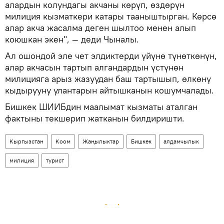
алардын колундагы акчаны көрүп, өздөрүн
милиция кызматкери катары тааныштырган. Көрсө
алар акча жасалма деген шылтоо менен алып
коюшкан экен", — деди Чыналы.
Ал ошондой эле чет элдиктерди үйүнө түнөткөнүн,
алар акчасын тартып алгандардын үстүнөн
милицияга арыз жазуудан баш тартышып, өлкөнү
кыдырууну улантарын айтышканын кошумчалады.
Бишкек ШИИБдин маалымат кызматы аталган
фактыны текшерип жатканын билдиришти.
Кыргызстан
Коом
Жаңылыктар
Бишкек
алдамчылык
милиция
турист