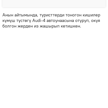
Анын айтымында, туристтерди тоногон кишилер
күмүш түстөгү Audi-4 автоунаасына отуруп, окуя
болгон жерден из жашырып кетишкен.