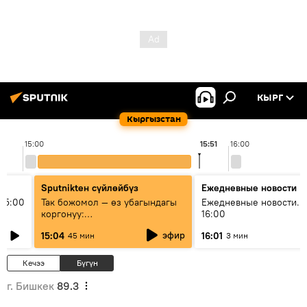
КЫРГ
Кыргызстан
15:00
15:51
16:00
Sputnikteн сүйлөйбүз
Ежедневные новости
15:00
Так божомол — өз убагындагы
Ежедневные новости. 
коргонуу:
16:00
гидрометеорологиялык кызмат
эфир
15:04
16:01
45 мин
3 мин
кантип өркүндөтүлүүдө
Кечээ
Бүгүн
г. Бишкек
89.3