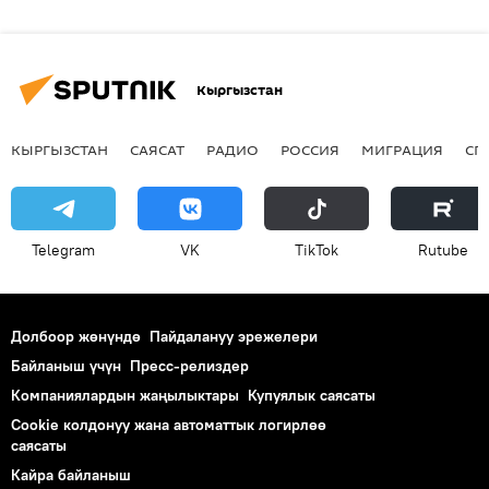
Кыргызстан
КЫРГЫЗСТАН
САЯСАТ
РАДИО
РОССИЯ
МИГРАЦИЯ
СП
Telegram
VK
ТikТоk
Rutube
Долбоор жөнүндө
Пайдалануу эрежелери
Байланыш үчүн
Пресс-релиздер
Компаниялардын жаңылыктары
Купуялык саясаты
Cookie колдонуу жана автоматтык логирлөө
саясаты
Кайра байланыш