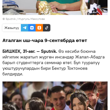
© Sputnik / Нургуль Максутова
Жазылуу
Аталган иш-чара 9-сентябрда өтөт
БИШКЕК, 31-авг. — Sputnik.
Өз кесиби боюнча
ийгилик жаратып жүргөн инсандар Жалал-Абадга
барып студенттерга семинар өтөт. Бул тууралуу
уюштуручулардын бири Бектур Токтоноев
билдирди.