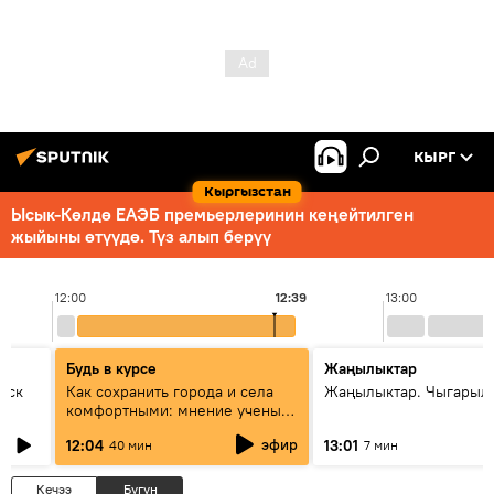
КЫРГ
Кыргызстан
Ысык-Көлдө ЕАЭБ премьерлеринин кеңейтилген
жыйыны өтүүдө. Түз алып берүү
12:00
12:39
13:00
Будь в курсе
Жаңылыктар
уск
Как сохранить города и села
Жаңылыктар. Чыгарыл
комфортными: мнение ученых
Евразии
эфир
12:04
13:01
40 мин
7 мин
Кечээ
Бүгүн