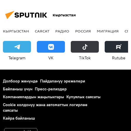
Кыргызстан
КЫРГЫЗСТАН
САЯСАТ
РАДИО
РОССИЯ
МИГРАЦИЯ
СП
Telegram
VK
ТikТоk
Rutube
Долбоор жөнүндө
Пайдалануу эрежелери
Байланыш үчүн
Пресс-релиздер
Компаниялардын жаңылыктары
Купуялык саясаты
Cookie колдонуу жана автоматтык логирлөө
саясаты
Кайра байланыш