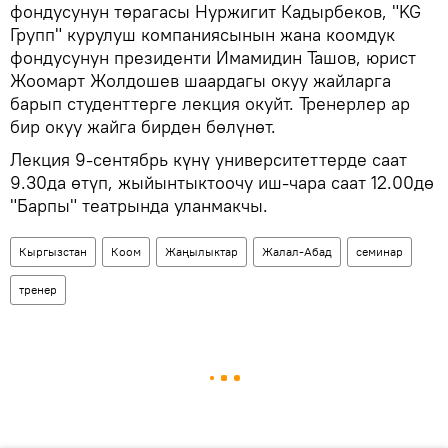
фондусунун төрагасы Нуржигит Кадырбеков, "KG
Групп" курулуш компаниясынын жана коомдук
фондусунун президенти Имамидин Ташов, юрист
Жоомарт Жолдошев шаардагы окуу жайларга
барып студенттерге лекция окуйт. Тренерлер ар
бир окуу жайга бирден бөлүнөт.
Лекция 9-сентябрь күнү университеттерде саат
9.30да өтүп, жыйынтыктоочу иш-чара саат 12.00дө
"Барпы" театрында уланмакчы.
Кыргызстан
Коом
Жаңылыктар
Жалал-Абад
семинар
тренер