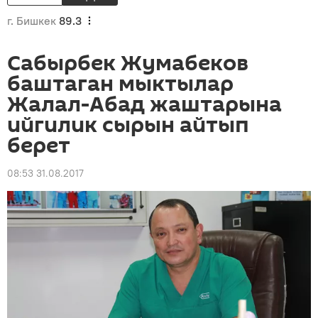
г. Бишкек
89.3
Сабырбек Жумабеков
баштаган мыктылар
Жалал-Абад жаштарына
ийгилик сырын айтып
берет
08:53 31.08.2017