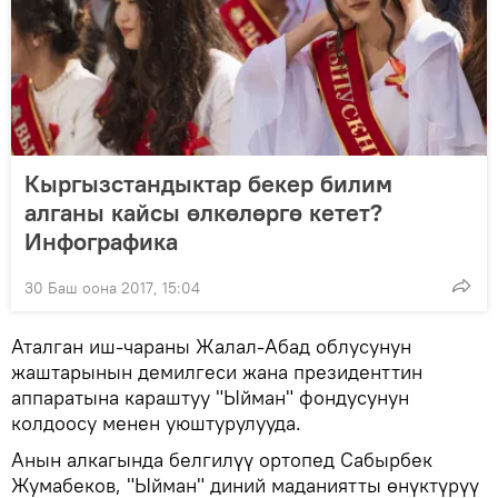
Кыргызстандыктар бекер билим
алганы кайсы өлкөлөргө кетет?
Инфографика
30 Баш оона 2017, 15:04
Аталган иш-чараны Жалал-Абад облусунун
жаштарынын демилгеси жана президенттин
аппаратына караштуу "Ыйман" фондусунун
колдоосу менен уюштурулууда.
Анын алкагында белгилүү ортопед Сабырбек
Жумабеков, "Ыйман" диний маданиятты өнүктүрүү