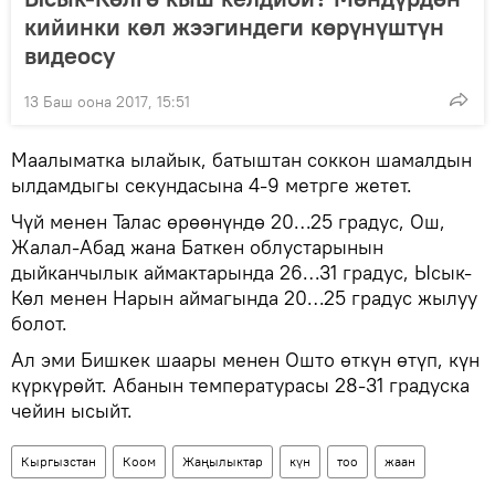
кийинки көл жээгиндеги көрүнүштүн
видеосу
13 Баш оона 2017, 15:51
Маалыматка ылайык, батыштан соккон шамалдын
ылдамдыгы секундасына 4-9 метрге жетет.
Чүй менен Талас өрөөнүндө 20…25 градус, Ош,
Жалал-Абад жана Баткен облустарынын
дыйканчылык аймактарында 26…31 градус, Ысык-
Көл менен Нарын аймагында 20…25 градус жылуу
болот.
Ал эми Бишкек шаары менен Ошто өткүн өтүп, күн
күркүрөйт. Абанын температурасы 28-31 градуска
чейин ысыйт.
Кыргызстан
Коом
Жаңылыктар
күн
тоо
жаан