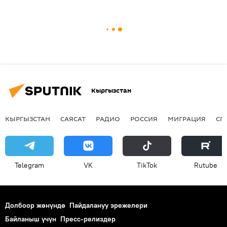
Кыргызстан
КЫРГЫЗСТАН
САЯСАТ
РАДИО
РОССИЯ
МИГРАЦИЯ
СП
Telegram
VK
ТikТоk
Rutube
Долбоор жөнүндө
Пайдалануу эрежелери
Байланыш үчүн
Пресс-релиздер