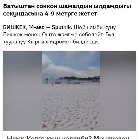
Батыштан соккон шамалдын ылдамдыгы
секундасына 4-9 метрге жетет
БИШКЕК, 14-авг. — Sputnik.
Шейшемби күнү
Бишкек менен Ошто жамгыр себелейт. Бул
тууралуу Кыргызгидромет билдирди.
Ысык-Көлгө кыш келдиби? Мөндүрдөн