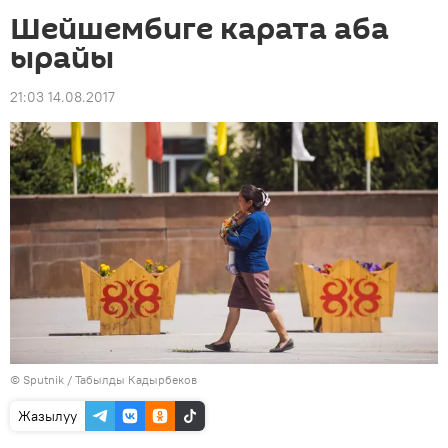
Шейшембиге карата аба
ырайы
21:03 14.08.2017
©
Sputnik / Табылды Кадырбеков
Жазылуу