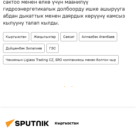
сактоо менен өлкө үчүн маанилүү
гидроэнергетикалык долбоорду ишке ашырууга
абдан дыкаттык менен даярдык көрүүнү камсыз
кылууну талап кылды.
Кыргызстан
Жаңылыктар
Саясат
Алмазбек Атамбаев
Дүйшөнбек Зилалиев
ГЭС
Чехиянын Liglass Trading CZ, SRO компаниясы менен болгон чыр
Кыргызстан