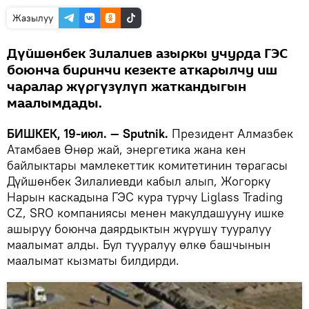
Жазылуу
Дүйшөнбек Зилалиев азыркы учурда ГЭС
боюнча биринчи кезекте аткарылчу иш
чаралар жүргүзүлүп жаткандыгын
маалымдады.
БИШКЕК, 19-июл. — Sputnik.
Президент Алмазбек
Атамбаев Өнөр жай, энергетика жана кен
байлыктары мамлекеттик комитетинин төрагасы
Дүйшөнбек Зилалиевди кабыл алып, Жогорку
Нарын каскадына ГЭС кура турчу Liglass Trading
CZ, SRO компаниясы менен макулдашууну ишке
ашыруу боюнча даярдыктын жүрүшү тууралуу
маалымат алды. Бул тууралуу өлкө башчынын
маалымат кызматы билдирди.