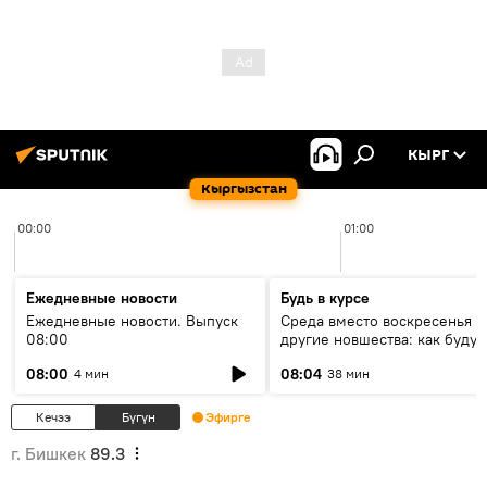
КЫРГ
Кыргызстан
00:00
01:00
Ежедневные новости
Будь в курсе
Ежедневные новости. Выпуск
Среда вместо воскресенья и
08:00
другие новшества: как будут
проходить выборы в КР?
08:00
08:04
4 мин
38 мин
Кечээ
Бүгүн
Эфирге
г. Бишкек
89.3