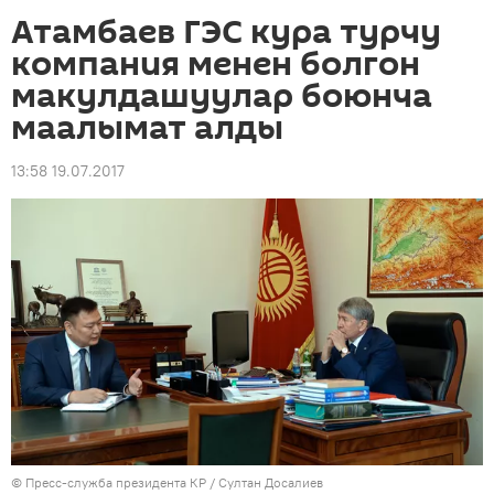
Атамбаев ГЭС кура турчу
компания менен болгон
макулдашуулар боюнча
маалымат алды
13:58 19.07.2017
©
Пресс-служба президента КР / Султан Досалиев