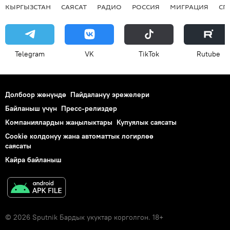
КЫРГЫЗСТАН
САЯСАТ
РАДИО
РОССИЯ
МИГРАЦИЯ
СП
Telegram
VK
ТikТоk
Rutube
Долбоор жөнүндө
Пайдалануу эрежелери
Байланыш үчүн
Пресс-релиздер
Компаниялардын жаңылыктары
Купуялык саясаты
Cookie колдонуу жана автоматтык логирлөө
саясаты
Кайра байланыш
© 2026 Sputnik Бардык укуктар корголгон. 18+