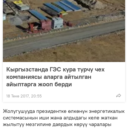
Кыргызстанда ГЭС кура турчу чех
компаниясы аларга айтылган
айыптарга жооп берди
18 Теке 2017, 20:55
Жолугушууда президентке өлкөнүн энергетикалык
системасынын иши жана алдыдагы келе жаткан
жылытуу мезгилине даярдык көрүү чаралары