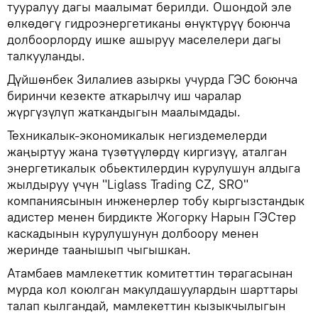
тууралуу дагы маалымат берилди. Ошондой эле
өлкөдөгү гидроэнергетиканы өнүктүрүү боюнча
долбоорлорду ишке ашыруу маселелери дагы
талкууланды.
Дүйшөнбек Зилалиев азыркы учурда ГЭС боюнча
биринчи кезекте аткарылчу иш чаралар
жүргүзүлүп жаткандыгын маалымдады.
Техникалык-экономикалык негиздемелерди
жаңыртуу жана түзөтүүлөрдү киргизүү, аталган
энергетикалык обьектилердин курулушун алдыга
жылдыруу үчүн "Liglass Trading CZ, SRO"
компаниясынын инженерлер тобу кыргызстандык
адистер менен бирдикте Жогорку Нарын ГЭСтер
каскадынын курулушунун долбоору менен
жеринде таанышып чыгышкан.
Атамбаев мамлекеттик комитеттин төрагасынан
мурда кол коюлган макулдашуулардын шарттары
талап кылгандай, мамлекеттин кызыкчылыгын