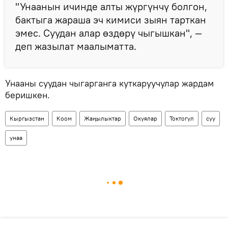
"Унаанын ичинде алты жүргүнчү болгон,
бактыга жараша эч кимиси зыян тарткан
эмес. Суудан алар өздөрү чыгышкан", —
деп жазылат маалыматта.
Унааны суудан чыгарганга куткаруучулар жардам
беришкен.
Кыргызстан
Коом
Жаңылыктар
Окуялар
Токтогул
суу
унаа