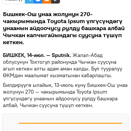
Бишкек-Ош унаа жолунун 270-
чакырымында Toyota Ipsum үлгүсүндөгү
унаанын айдоочусу рулду башкара албай
Чычкан капчыгайындагы суусуна түшүп
кеткен.
БИШКЕК, 14-июл. — Sputnik.
Жалал-Абад
облусунун Токтогул районунда Чычкан суусуна
агып кеткен алты адам аман калды. Бул тууралуу
ӨКМдин маалымат кызматынан кабарлашты.
Билдирүүгө ылайык, 13-июль күнү Бишкек-Ош унаа
жолунун 270 — чакырымында Toyota Ipsum
үлгүсүндөгү унаанын айдоочусу рулду башкара
албай, Чычкан суусуна түшүп кеткен.