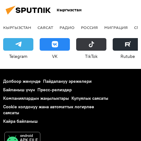
Кыргызстан
КЫРГЫЗСТАН
САЯСАТ
РАДИО
РОССИЯ
МИГРАЦИЯ
СП
Telegram
VK
ТikТоk
Rutube
Долбоор жөнүндө
Пайдалануу эрежелери
Байланыш үчүн
Пресс-релиздер
Компаниялардын жаңылыктары
Купуялык саясаты
Cookie колдонуу жана автоматтык логирлөө
саясаты
Кайра байланыш