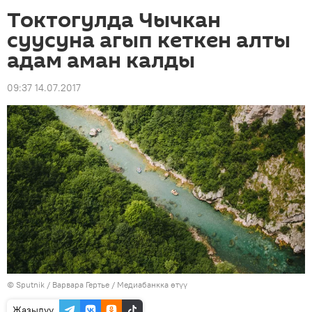
Токтогулда Чычкан
суусуна агып кеткен алты
адам аман калды
09:37 14.07.2017
©
Sputnik
/ Варвара Гертье
/
Медиабанкка өтүү
Жазылуу