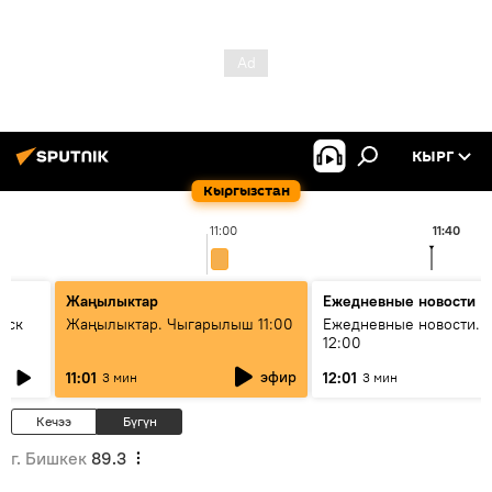
КЫРГ
Кыргызстан
11:00
11:40
Жаңылыктар
Ежедневные новости
уск
Жаңылыктар. Чыгарылыш 11:00
Ежедневные новости. 
12:00
эфир
11:01
12:01
3 мин
3 мин
Кечээ
Бүгүн
г. Бишкек
89.3