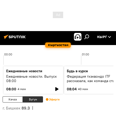
КЫРГ
Кыргызстан
00:00
01:00
Ежедневные новости
Будь в курсе
Ежедневные новости. Выпуск
Федерация тхэквондо ITF
08:00
рассказала, как команда ста
жертвой мошенников
08:00
08:04
4 мин
40 мин
Кечээ
Бүгүн
Эфирге
г. Бишкек
89.3