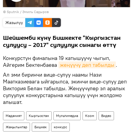
Видеону
©
Sputnik / Эмиль Садыров
көрсөтүү
Жазылуу
Шейшемби күнү Бишкекте "Кыргызстан
сулуусу – 2017" сулуулук сынагы өттү
Конкурстун финалына 19 катышуучу чыгып,
Айгерим Бектенбаева
жеңүүчү деп табылды
.
Ал эми биринчи вице-сулуу наамы Нази
Маатказиевага ыйгарылса, экинчи вице-сулуу деп
Виктория Белан табылды. Жеңүүчүлөр эл аралык
сулуулук конкурстарына катышуу үчүн жолдомо
алышат.
Маданият
Кыргызстан
Мультимедиа
Коом
Видео
Жаңылыктар
Бишкек
конкурс