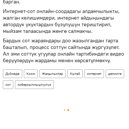
барган.
Интернет-сот онлайн-соодадагы алдамчылыкты,
жалган келишимдери, интернет айдыңындагы
автордук укуктардын бузулушун териштирип,
мыйзам талаасында жөнгө салмакчы.
Бардык сот жараяндары доо жазылгандан тарта
башталып, процесс соттун сайтында жүргүзүлөт.
Ал эми соттук угуулар онлайн тартибиндеги видео
берүүлөрдүн жардамы менен көрсөтүлмөкчү.
Дүйнөдө
Коом
Жаңылыктар
Кытай
интернет
демилге
сот
киберкылмыштуулук