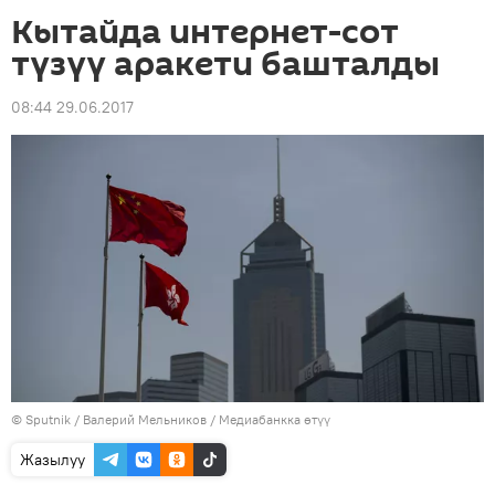
Кытайда интернет-сот
түзүү аракети башталды
08:44 29.06.2017
©
Sputnik
/ Валерий Мельников
/
Медиабанкка өтүү
Жазылуу