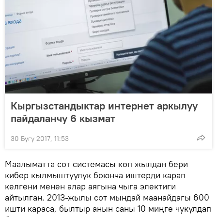
Кыргызстандыктар интернет аркылуу
пайдаланчу 6 кызмат
30 Бугу 2017, 11:53
Маалыматта сот системасы көп жылдан бери
кибер кылмыштуулук боюнча иштерди карап
келгени менен алар аягына чыга электиги
айтылган. 2013-жылы сот мындай маанайдагы 600
ишти караса, былтыр анын саны 10 миңге чукулдап