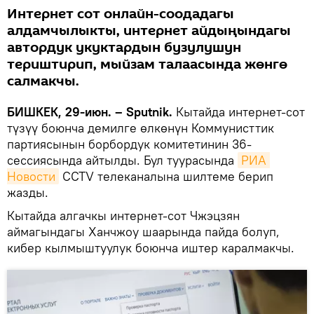
Интернет сот онлайн-соодадагы
алдамчылыкты, интернет айдыңындагы
автордук укуктардын бузулушун
териштирип, мыйзам талаасында жөнгө
салмакчы.
БИШКЕК, 29-июн. – Sputnik.
Кытайда интернет-сот
түзүү боюнча демилге өлкөнүн Коммунисттик
партиясынын борбордук комитетинин 36-
сессиясында айтылды. Бул туурасында
РИА 
Новости
CCTV телеканалына шилтеме берип
жазды.
Кытайда алгачкы интернет-сот Чжэцзян
аймагындагы Ханчжоу шаарында пайда болуп,
кибер кылмыштуулук боюнча иштер каралмакчы.