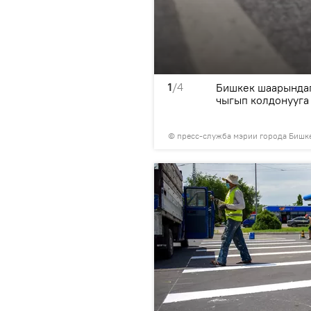
1
/4
 көчөлөрүнүн ортосундагы
Бишкек шаарындаг
гилери орнотулуп бүттү.
чыгып колдонууга
©
пресс-служба мэрии города Бишк