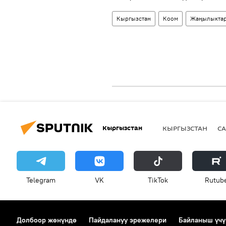
Кыргызстан
Коом
Жаңылыкта
Кыргызстан
КЫРГЫЗСТАН
СА
Telegram
VK
ТikТоk
Rutub
Долбоор жөнүндө
Пайдалануу эрежелери
Байланыш үчү