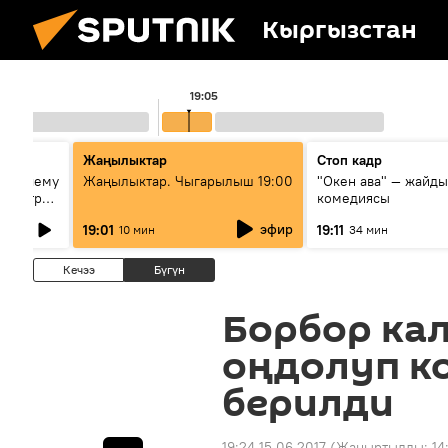
Кыргызстан
19:05
Жаңылыктар
Стоп кадр
ц: почему
Жаңылыктар. Чыгарылыш 19:00
"Окен ава" — жайды
 центре
комедиясы
эфир
19:01
19:11
10 мин
34 мин
Кечээ
Бүгүн
Борбор кал
оңдолуп к
берилди
19:24 15.06.2017
(Жаңыртылды:
14