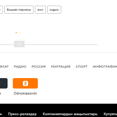
р
Бишкек мэриясы
жол
оңдоо
ЯСАТ
РАДИО
РОССИЯ
МИГРАЦИЯ
СПОРТ
ИНФОГРАФИ
e
Odnoklassniki
н
Пресс-релиздер
Компаниялардын жаңылыктары
Купуял