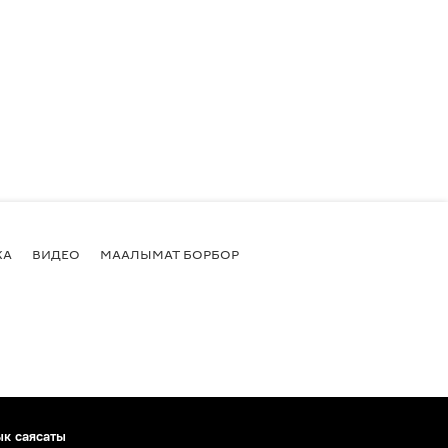
КА
ВИДЕО
МААЛЫМАТ БОРБОР
ык саясаты