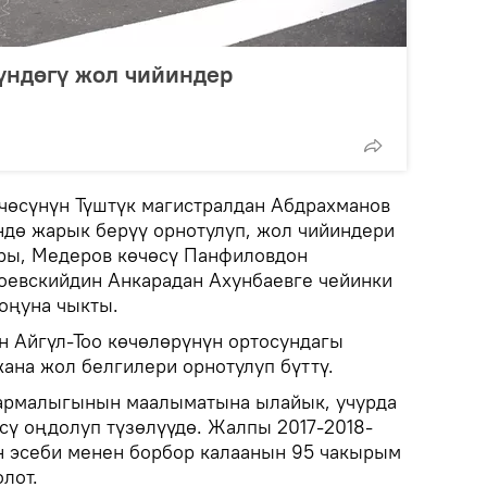
үндөгү жол чийиндер
чөсүнүн Түштүк магистралдан Абдрахманов
ндө жарык берүү орнотулуп, жол чийиндери
ры, Медеров көчөсү Панфиловдон
тоевскийдин Анкарадан Ахунбаевге чейинки
оңуна чыкты.
 Айгүл-Тоо көчөлөрүнүн ортосундагы
ана жол белгилери орнотулуп бүттү.
армалыгынын маалыматына ылайык, учурда
ү оңдолуп түзөлүүдө. Жалпы 2017-2018-
 эсеби менен борбор калаанын 95 чакырым
лот.