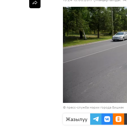
©
пресс-служба мэрии города Бишкек
Жазылуу