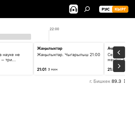
РУС
КЫРГ
22:00
Жаңылыктар
Ачык кеп
в науке не
Жаңылыктар. Чыгарылыш 21:00
Сейрек кезде
 — три
менен: анын 
удничестве
жолу эмнеден
21:01
21:05
3 мин
43 мин
стана в
сследованиях
г. Бишкек
89.3