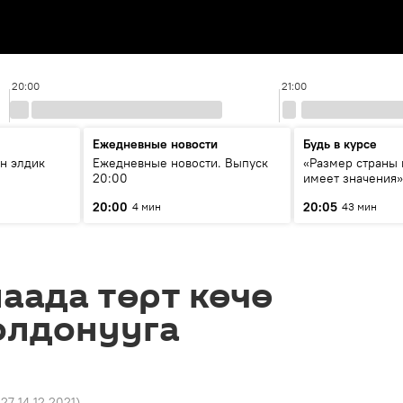
20:00
21:00
Ежедневные новости
Будь в курсе
н элдик
Ежедневные новости. Выпуск
«Размер страны 
20:00
имеет значения»
эксперта о сотр
20:00
20:05
4 мин
43 мин
России и Кыргыз
образовании и и
аада төрт көчө
олдонууга
:27 14.12.2021
)