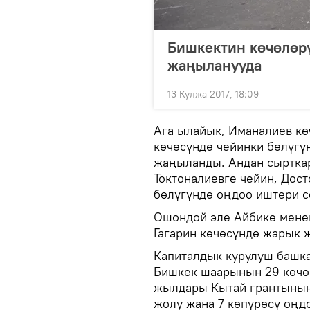
Бишкектин көчөлөр
жаңыланууда
13 Кулжа 2017, 18:09
Ага ылайык, Иманалиев кө
көчөсүндө чейинки бөлүгү
жаңыланды. Андан сыртка
Токтоналиевге чейин, Дос
бөлүгүндө оңдоо иштери с
Ошондой эле Айбике менен
Гагарин көчөсүндө жарык ж
Капиталдык курулуш башк
Бишкек шаарынын 29 көчөс
жылдары Кытай грантынын
жолу жана 7 көпүрөсү оңдо