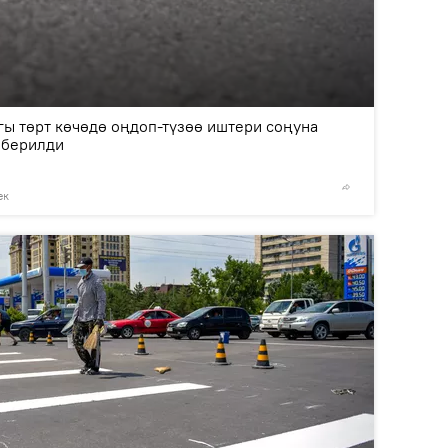
2
/4
ы төрт көчөдө оңдоп-түзөө иштери соңуна
 берилди
ек
©
пресс-