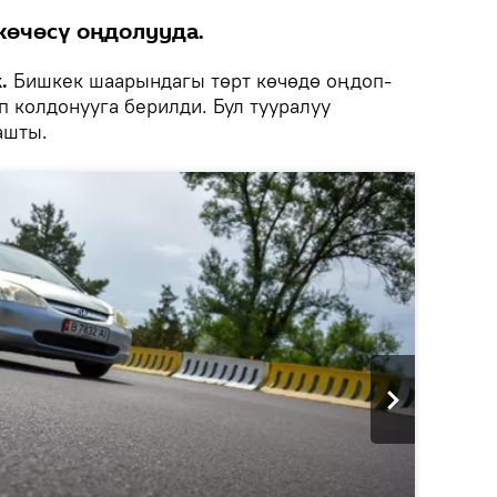
көчөсү оңдолууда.
.
Бишкек шаарындагы төрт көчөдө оңдоп-
 колдонууга берилди. Бул тууралуу
ашты.