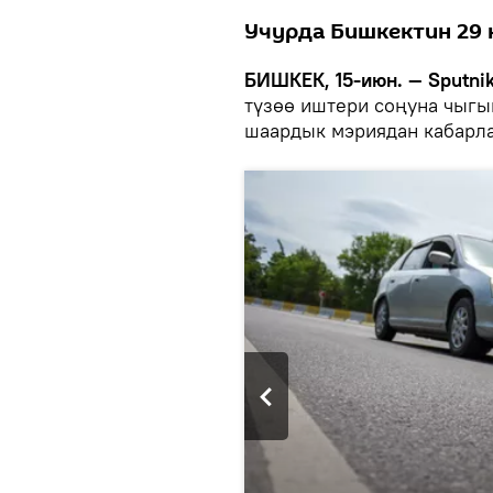
Учурда Бишкектин 29 
БИШКЕК, 15-июн. — Sputnik
түзөө иштери соңуна чыгып
шаардык мэриядан кабарл