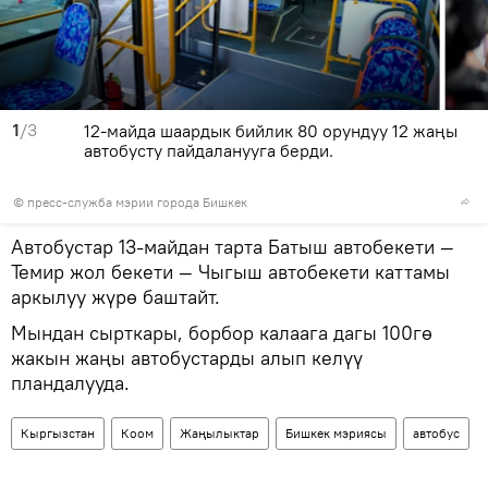
1
/3
12-майда шаардык бийлик 80 орундуу 12 жаңы
автобусту пайдаланууга берди.
©
пресс-служба мэрии города Бишкек
Автобустар 13-майдан тарта Батыш автобекети —
Темир жол бекети — Чыгыш автобекети каттамы
аркылуу жүрө баштайт.
Мындан сырткары, борбор калаага дагы 100гө
жакын жаңы автобустарды алып келүү
пландалууда.
Кыргызстан
Коом
Жаңылыктар
Бишкек мэриясы
автобус