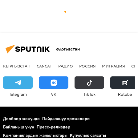
Кыргызстан
КЫРГЫЗСТАН
САЯСАТ
РАДИО
РОССИЯ
МИГРАЦИЯ
СП
Telegram
VK
ТikТоk
Rutube
Долбоор жөнүндө
Пайдалануу эрежелери
Байланыш үчүн
Пресс-релиздер
Компаниялардын жаңылыктары
Купуялык саясаты