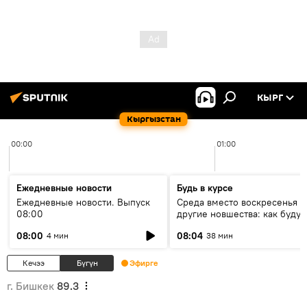
КЫРГ
Кыргызстан
00:00
01:00
Ежедневные новости
Будь в курсе
Ежедневные новости. Выпуск
Среда вместо воскресенья и
08:00
другие новшества: как будут
проходить выборы в КР?
08:00
08:04
4 мин
38 мин
Кечээ
Бүгүн
Эфирге
г. Бишкек
89.3