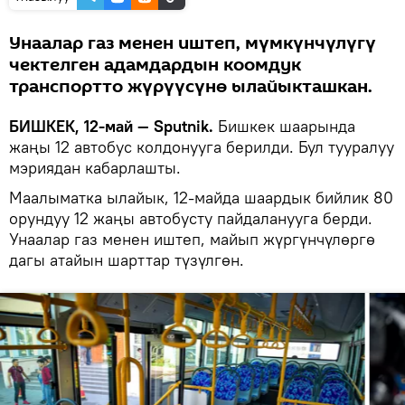
Унаалар газ менен иштеп, мүмкүнчүлүгү
чектелген адамдардын коомдук
транспортто жүрүүсүнө ылайыкташкан.
БИШКЕК, 12-май — Sputnik.
Бишкек шаарында
жаңы 12 автобус колдонууга берилди. Бул тууралуу
мэриядан кабарлашты.
Маалыматка ылайык, 12-майда шаардык бийлик 80
орундуу 12 жаңы автобусту пайдаланууга берди.
Унаалар газ менен иштеп, майып жүргүнчүлөргө
дагы атайын шарттар түзүлгөн.