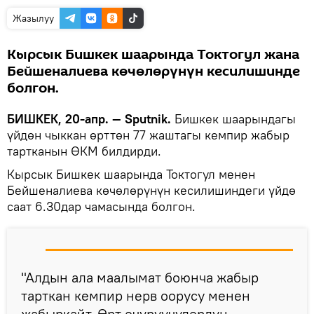
Жазылуу
Кырсык Бишкек шаарында Токтогул жана
Бейшеналиева көчөлөрүнүн кесилишинде
болгон.
БИШКЕК, 20-апр. — Sputnik.
Бишкек шаарындагы
үйдөн чыккан өрттөн 77 жаштагы кемпир жабыр
тартканын ӨКМ билдирди.
Кырсык Бишкек шаарында Токтогул менен
Бейшеналиева көчөлөрүнүн кесилишиндеги үйдө
саат 6.30дар чамасында болгон.
"Алдын ала маалымат боюнча жабыр
тарткан кемпир нерв оорусу менен
жабыркайт. Өрт өчүрүүчүлөрдүн