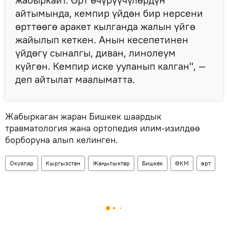
айтымында, кемпир үйдөн бир нерсени
өрттөөгө аракет кылганда жалын үйгө
жайылып кеткен. Анын кесепетинен
үйдөгү сыналгы, диван, линолеум
күйгөн. Кемпир иске ууланып калган", —
деп айтылат маалыматта.
Жабыркаган жаран Бишкек шаардык
травматология жана ортопедия илим-изилдөө
борборуна алып келинген.
Окуялар
Кыргызстан
Жаңылыктар
Бишкек
ӨКМ
өрт