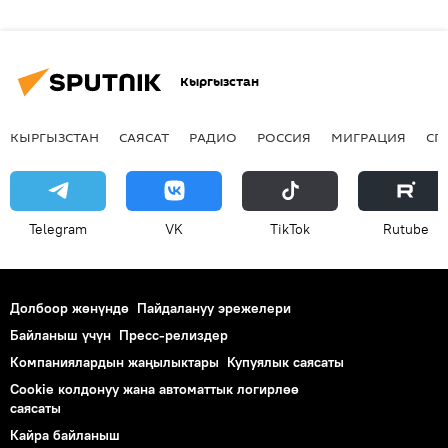
Кыргызстан
КЫРГЫЗСТАН
САЯСАТ
РАДИО
РОССИЯ
МИГРАЦИЯ
СП
Telegram
VK
ТikТоk
Rutube
Долбоор жөнүндө
Пайдалануу эрежелери
Байланыш үчүн
Пресс-релиздер
Компаниялардын жаңылыктары
Купуялык саясаты
Cookie колдонуу жана автоматтык логирлөө
саясаты
Кайра байланыш