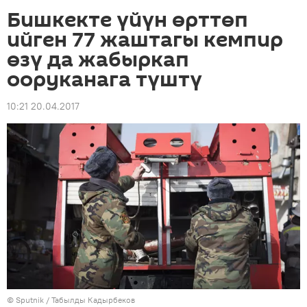
Бишкекте үйүн өрттөп
ийген 77 жаштагы кемпир
өзү да жабыркап
ооруканага түштү
10:21 20.04.2017
©
Sputnik / Табылды Кадырбеков