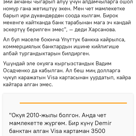
эми акчаны чыгарып алуу үчүн алдамчыларга ошол
номур гана жетиштүү экен. Мен чет мамлекетке
барып ири дүкөндөрдөн соода кылгам. Бирок
мекенге кайтканда банк тарабынан мага эч кандай
эскертүү берилген эмес", — деди Харсанова.
Ал бул маселе боюнча Улуттук банкка кайрылса,
коммерциялык банктардын ишине кийлигише
албай тургандыктарын билдирген.
Ушундай эле окуяга кыргызстандык Вадим
Осадченко да кабылган. Ал беш миң долларга
чукул каражатын Visa картасынан уурдатып, кайра
кайтара алган эмес.
"Окуя 2010-жылы болгон. Анда чет
мамлекетте жүргөм. Бир күнү Demir
банктан алган Visa картаман 3500