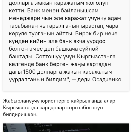
долларга жакын каражатым жоголуп
кетти. Банк менен байланышсам
менеджери чын эле каражат үчүнчү адам
тарабынан чыгарылганын ырастап, чара
көрүлө турганын айтты. Бирок бир нече
күндөн кийин эле банк акча уурдоо
болгон эмес деп башкача сүйлөй
баштады. Соттошуу үчүн Кыргызстанга
келгенде банк берген жаңы картадан
дагы 1500 долларга жакын каражатым
уурдалганын билдим", — деди Осадченко.
Жабырлануучу юристтерге кайрылганда алар
Кыргызстанда кардарлар корголбогонун
билдиришкен.