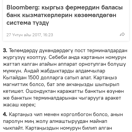
Bloomberg: кыргыз фермердин баласы
банк кызматкерлерин көзөмөлдөгөн
система түздү
27 Үчтүн айы 2017, 16:23
3.
Төлөмдөрдү дүкөндөрдөгү пост терминалдардан
жүргүзүү кооптуу. Себеби анда картанын номурун
жаттап калган атайын аппарат орнотулган болушу
мүмкүн. Андай жабдыктарды алдамчылар
Кытайдан 1500 долларга сатып алат. Картаңыз
магниттик болсо, бат эле акчаңызды шыпырып
кетишет. Ошондуктан каражатты банктын өзүнөн
же банктын терминалдарынан чыгарууга аракет
жасаш керек;
4.
Картаңыз чип менен корголбогон болсо, анын
паролун миң жолу алмаштыруудан майнап
чыкпайт. Картаңыздын номурун билип алган