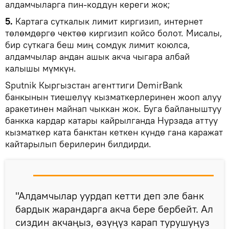
алдамчыларга пин-коддун кереги жок;
5.
Картага суткалык лимит киргизип, интернет
төлөмдөргө чектөө киргизип койсо болот. Мисалы,
бир суткага беш миң сомдук лимит коюлса,
алдамчылар андан ашык акча чыгара албай
калышы мүмкүн.
Sputnik Кыргызстан агенттиги DemirBank
банкынын тиешелүү кызматкерлеринен жооп алуу
аракетинен майнап чыккан жок. Буга байланыштуу
банкка кардар катары кайрылганда Нурзада аттуу
кызматкер ката банктан кеткен күндө гана каражат
кайтарылып берилерин билдирди.
"Алдамчылар уурдап кетти деп эле банк
бардык жарандарга акча бере бербейт. Ал
сиздин акчаңыз, өзүңүз карап турушуңуз