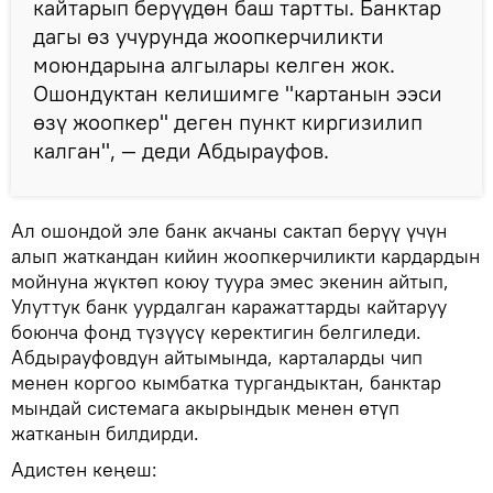
кайтарып берүүдөн баш тартты. Банктар
дагы өз учурунда жоопкерчиликти
моюндарына алгылары келген жок.
Ошондуктан келишимге "картанын ээси
өзү жоопкер" деген пункт киргизилип
калган", — деди Абдырауфов.
Ал ошондой эле банк акчаны сактап берүү үчүн
алып жаткандан кийин жоопкерчиликти кардардын
мойнуна жүктөп коюу туура эмес экенин айтып,
Улуттук банк уурдалган каражаттарды кайтаруу
боюнча фонд түзүүсү керектигин белгиледи.
Абдырауфовдун айтымында, карталарды чип
менен коргоо кымбатка тургандыктан, банктар
мындай системага акырындык менен өтүп
жатканын билдирди.
Адистен кеңеш: