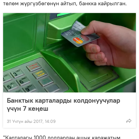
төлөм жүргүзбөгөнүн айтып, банкка кайрылган.
Банктык карталарды колдонуучулар
үчүн 7 кеңеш
31 Үчтүн айы 2017, 14:09
"Картадагы 1000 доллардан ашык каражатым