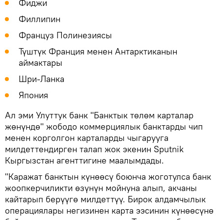
Фиджи
Филлипин
Француз Полинезиясы
Түштүк Франция менен Антарктиканын
аймактары
Шри-Ланка
Япония
Ал эми Улуттук банк "Банктык төлөм карталар
жөнүндө" жободо коммерциялык банктарды чип
менен корголгон карталарды чыгарууга
милдеттендирген талап жок экенин Sputnik
Кыргызстан агенттигине маалымдады.
"Каражат банктын күнөөсү боюнча жоготулса банк
жоопкерчиликти өзүнүн мойнуна алып, акчаны
кайтарып берүүгө милдеттүү. Бирок алдамчылык
операциялары негизинен карта ээсинин күнөөсүнө