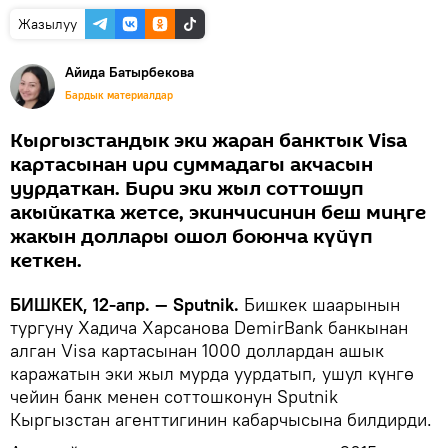
Жазылуу
Айида Батырбекова
Бардык материалдар
Кыргызстандык эки жаран банктык Visa
картасынан ири суммадагы акчасын
уурдаткан. Бири эки жыл соттошуп
акыйкатка жетсе, экинчисинин беш миңге
жакын доллары ошол боюнча күйүп
кеткен.
БИШКЕК, 12-апр. — Sputnik.
Бишкек шаарынын
тургуну Хадича Харсанова DemirBank банкынан
алган Visa картасынан 1000 доллардан ашык
каражатын эки жыл мурда уурдатып, ушул күнгө
чейин банк менен соттошконун Sputnik
Кыргызстан агенттигинин кабарчысына билдирди.