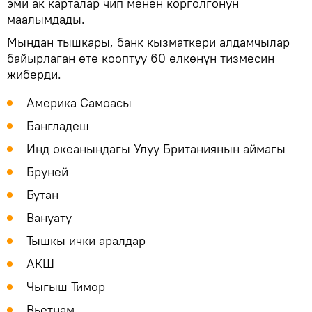
эми ак карталар чип менен корголгонун
маалымдады.
Мындан тышкары, банк кызматкери алдамчылар
байырлаган өтө кооптуу 60 өлкөнүн тизмесин
жиберди.
Америка Самоасы
Бангладеш
Инд океанындагы Улуу Британиянын аймагы
Бруней
Бутан
Вануату
Тышкы ички аралдар
АКШ
Чыгыш Тимор
Вьетнам