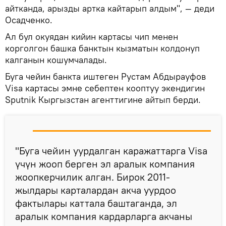
айтканда, арызды артка кайтарып алдым", — деди
Осадченко.
Ал бул окуядан кийин картасы чип менен
корголгон башка банктын кызматын колдонуп
калганын кошумчалады.
Буга чейин банкта иштеген Рустам Абдырауфов
Visa картасы эмне себептен кооптуу экендигин
Sputnik Кыргызстан агенттигине айтып берди.
"Буга чейин уурдалган каражаттарга Visa
үчүн жооп берген эл аралык компания
жоопкерчилик алган. Бирок 2011-
жылдары карталардан акча уурдоо
фактылары каттала баштаганда, эл
аралык компания кардарларга акчаны