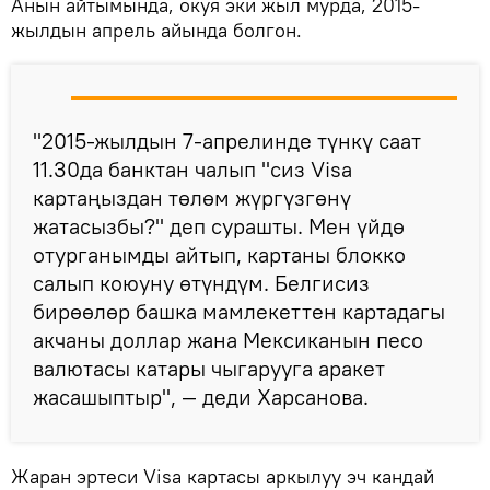
Анын айтымында, окуя эки жыл мурда, 2015-
жылдын апрель айында болгон.
"2015-жылдын 7-апрелинде түнкү саат
11.30да банктан чалып "сиз Visa
картаңыздан төлөм жүргүзгөнү
жатасызбы?" деп сурашты. Мен үйдө
отурганымды айтып, картаны блокко
салып коюуну өтүндүм. Белгисиз
бирөөлөр башка мамлекеттен картадагы
акчаны доллар жана Мексиканын песо
валютасы катары чыгарууга аракет
жасашыптыр", — деди Харсанова.
Жаран эртеси Visa картасы аркылуу эч кандай