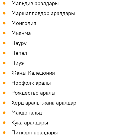
Мальдив аралдары
Маршалловдор аралдары
Монголия
Мьянма
Науру
Непал
Ниуэ
Жаңы Каледония
Норфолк аралы
Рождество аралы
Херд аралы жана аралдар
Макдональд
Кука аралдары
Питкэрн аралдары