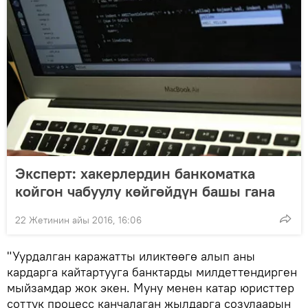
Эксперт: хакерлердин банкоматка
койгон чабуулу көйгөйдүн башы гана
22 Жетинин айы 2016, 16:06
"Уурдалган каражатты иликтөөгө алып аны
кардарга кайтартууга банктарды милдеттендирген
мыйзамдар жок экен. Муну менен катар юристтер
соттук процесс канчалаган жылдарга созулаарын