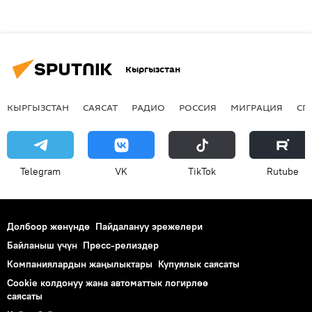
Кыргызстан
КЫРГЫЗСТАН
САЯСАТ
РАДИО
РОССИЯ
МИГРАЦИЯ
СП
Telegram
VK
ТikТоk
Rutube
Долбоор жөнүндө
Пайдалануу эрежелери
Байланыш үчүн
Пресс-релиздер
Компаниялардын жаңылыктары
Купуялык саясаты
Cookie колдонуу жана автоматтык логирлөө
саясаты