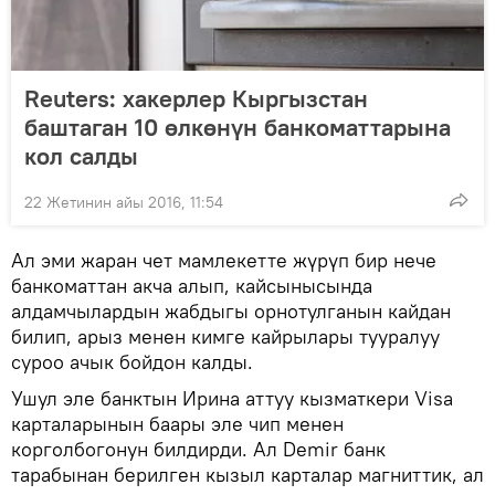
Reuters: хакерлер Кыргызстан
баштаган 10 өлкөнүн банкоматтарына
кол салды
22 Жетинин айы 2016, 11:54
Ал эми жаран чет мамлекетте жүрүп бир нече
банкоматтан акча алып, кайсынысында
алдамчылардын жабдыгы орнотулганын кайдан
билип, арыз менен кимге кайрылары тууралуу
суроо ачык бойдон калды.
Ушул эле банктын Ирина аттуу кызматкери Visa
карталарынын баары эле чип менен
корголбогонун билдирди. Ал Demir банк
тарабынан берилген кызыл карталар магниттик, ал