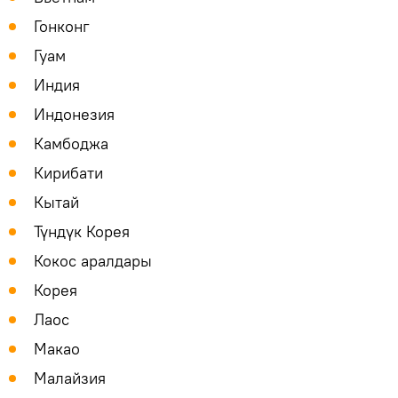
Гонконг
Гуам
Индия
Индонезия
Камбоджа
Кирибати
Кытай
Түндүк Корея
Кокос аралдары
Корея
Лаос
Макао
Малайзия