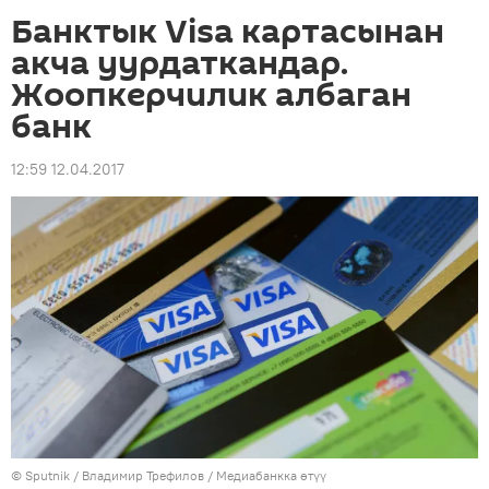
Банктык Visa картасынан
акча уурдаткандар.
Жоопкерчилик албаган
банк
12:59 12.04.2017
©
Sputnik
/ Владимир Трефилов
/
Медиабанкка өтүү