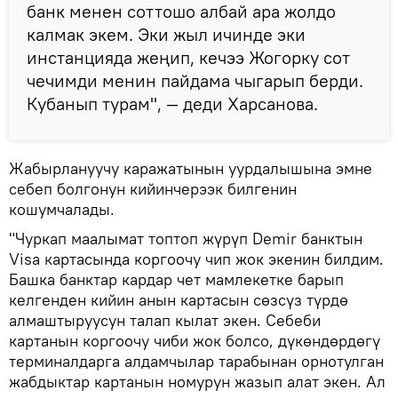
банк менен соттошо албай ара жолдо
калмак экем. Эки жыл ичинде эки
инстанцияда жеңип, кечээ Жогорку сот
чечимди менин пайдама чыгарып берди.
Кубанып турам", — деди Харсанова.
Жабырлануучу каражатынын уурдалышына эмне
себеп болгонун кийинчерээк билгенин
кошумчалады.
"Чуркап маалымат топтоп жүрүп Demir банктын
Visa картасында коргоочу чип жок экенин билдим.
Башка банктар кардар чет мамлекетке барып
келгенден кийин анын картасын сөзсүз түрдө
алмаштыруусун талап кылат экен. Себеби
картанын коргоочу чиби жок болсо, дүкөндөрдөгү
терминалдарга алдамчылар тарабынан орнотулган
жабдыктар картанын номурун жазып алат экен. Ал