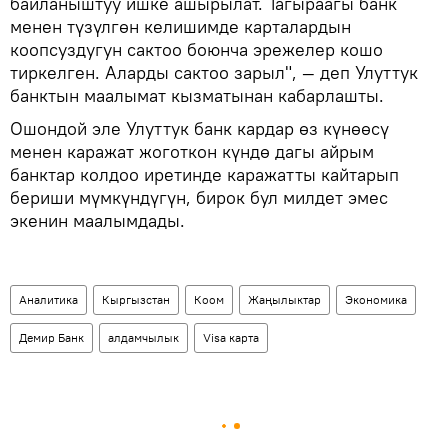
байланыштуу ишке ашырылат. Тагыраагы банк
менен түзүлгөн келишимде карталардын
коопсуздугун сактоо боюнча эрежелер кошо
тиркелген. Аларды сактоо зарыл", — деп Улуттук
банктын маалымат кызматынан кабарлашты.
Ошондой эле Улуттук банк кардар өз күнөөсү
менен каражат жоготкон күндө дагы айрым
банктар колдоо иретинде каражатты кайтарып
бериши мүмкүндүгүн, бирок бул милдет эмес
экенин маалымдады.
Аналитика
Кыргызстан
Коом
Жаңылыктар
Экономика
Демир Банк
алдамчылык
Visa карта