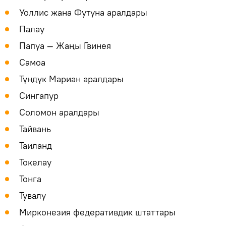
Уоллис жана Футуна аралдары
Палау
Папуа — Жаңы Гвинея
Самоа
Түндүк Мариан аралдары
Сингапур
Соломон аралдары
Тайвань
Таиланд
Токелау
Тонга
Тувалу
Мирконезия федеративдик штаттары