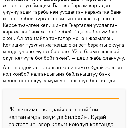
жоголгонун билдим. Банкка барсам картадан
үчүнчү адам тарабынан уурдалган каражатка банк
жооп бербей турганын айтып таң калтырышты.
Көрсө түзүлгөн келишимде "картадан уурдалган
каражатка банк жооп бербейт" деген бөлүм бар
экен. Ал өтө майда тамгалар менен жазылган.
Келишим түзүлүп жатканда эки бет баракты окууга
менде үч эле мүнөт бар эле. Үйгө барып шашпай
окуп келүүгө болбойт экен", — деди жабырлануучу.
Ал ошондой эле аталган келишимге Кудай жалгап
кол койбой калгандыгына байланыштуу банк
менен соттошууга мүмкүн болгонун белгиледи.
"Келишимге кандайча кол койбой
калганымды өзүм да билбейм. Кудай
сактаптыр, эгер колум коюлуп калганда