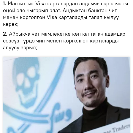
1.
Магниттик Visa карталардан алдамчылар акчаны
оңой эле чыгарып алат. Андыктан банктан чип
менен корголгон Visa карталарды талап кылуу
керек;
2.
Айрыкча чет мамлекетке көп каттаган адамдар
сөзсүз түрдө чип менен корголгон карталарды
алуусу зарыл;