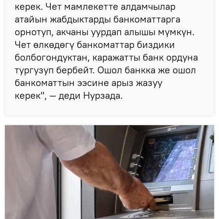
керек. Чет мамлекетте алдамчылар
атайын жабдыктарды банкоматтарга
орнотуп, акчаны уурдап алышы мүмкүн.
Чет өлкөдөгү банкоматтар биздики
болбогондуктан, каражатты банк ордуна
тургузуп бербейт. Ошол банкка же ошол
банкоматтын ээсине арыз жазуу
керек", — деди Нурзада.