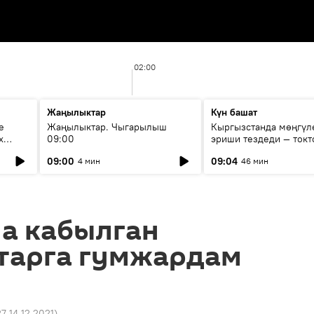
02:00
Жаңылыктар
Күн башат
е
Жаңылыктар. Чыгарылыш
Кыргызстанда мөңгүл
х
09:00
эриши тездеди — токт
мүмкүн эмеспи?
09:00
09:04
4 мин
46 мин
на кабылган
тарга гумжардам
27 14.12.2021
)