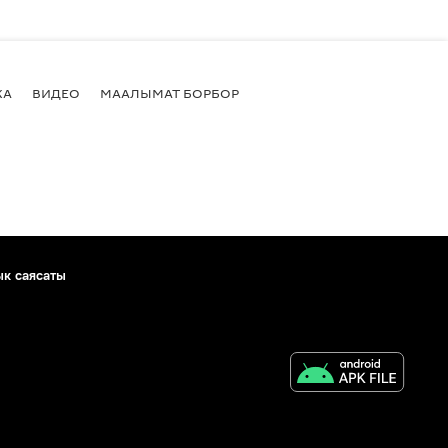
КА
ВИДЕО
МААЛЫМАТ БОРБОР
ык саясаты