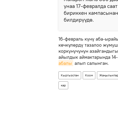
унаа 17-февралда са
бириккен кампасынан 
билдирүүдө.
16-февраль күнү аба-ырай
көчкүлөрдү тазалоо жумуш
коркунучунун азайгандыг
айылдык аймактарында 14
абалы
алып салынган.
Кыргызстан
Коом
Жаңылыкта
кар