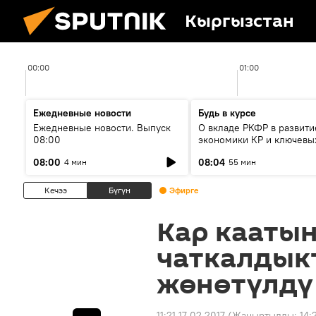
Кыргызстан
00:00
01:00
Ежедневные новости
Будь в курсе
Ежедневные новости. Выпуск
О вкладе РКФР в развити
08:00
экономики КР и ключевы
секторах до 2030 года
08:00
08:04
4 мин
55 мин
Кечээ
Бүгүн
Эфирге
Кар кааты
чаткалдык
жөнөтүлдү
11:21 17.02.2017
(Жаңыртылды:
14: