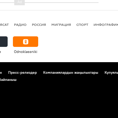
ЯСАТ
РАДИО
РОССИЯ
МИГРАЦИЯ
СПОРТ
ИНФОГРАФИ
e
Odnoklassniki
н
Пресс-релиздер
Компаниялардын жаңылыктары
Купуял
 байланыш