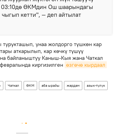
ат 03:10дө ӨКМдин Ош шаарындагы
чыгып кетти", — деп айтылат
ы турукташып, унаа жолдорго түшкөн кар
тары аткарылып, кар көчкү түшүү
ына байланыштуу Каныш-Кыя жана Чаткал
-февралында киргизилген
өзгөчө кырдаал 
р
Чаткал
ӨКМ
аба ырайы
жардам
азык-түлүк