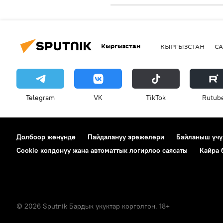
Кыргызстан
КЫРГЫЗСТАН
СА
Telegram
VK
ТikТоk
Rutub
Долбоор жөнүндө
Пайдалануу эрежелери
Байланыш үчү
Cookie колдонуу жана автоматтык логирлөө саясаты
Кайра
© 2026 Sputnik Бардык укуктар корголгон. 18+