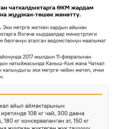
ган чаткалдыктарга ӨКМ жардам
на жууркан-төшөк жөнөттү.
.
Эки метрге жеткен кардын айынан
ктарга Өзгөчө кырдаалдар министрлиги
м бөлгөнүн аталган ведомствонун маалымат
 районунда 2017-жылдын 11-февралынан
рдын натыйжасында Каныш-Кыя жана Чаткал
 калыңдыгы эки метрге чейин жетип, ички
н.
кал айыл аймактарынын
иретинде 108 кг чай, 300 даана
 180 кг консерваланган эт, 150 кг
на жууркан жүктөгөн жүк ташуучу