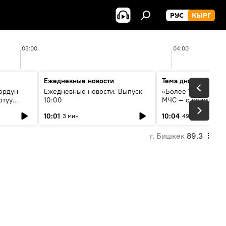
РУС
КЫРГ
03:00
04:00
Ежедневные новости
Тема дня
өрдүн
Ежедневные новости. Выпуск
«Более 1200 сёл в 
отуу
10:00
МЧС — о климате, 
системе оповещен
10:01
10:04
3 мин
49 мин
населения
г. Бишкек
89.3