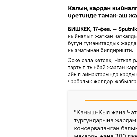
Калың кардан кыйнал
иретинде тамак-аш жа
БИШКЕК, 17-фев. — Sputnik
кыйналып жаткан чаткалды
бүгүн гуманитардык жарда
кызматынан билдиришти.
Эске сала кетсек, Чаткал
тартып тынбай жааган ка
айыл аймактарында кардын
чарбалык жолдор жабылга
"Каныш-Кыя жана Чат
тургундарына жардам 
консерваланган балык,
макарон жана 300 даа