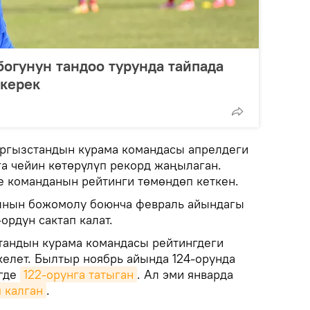
богунун тандоо турунда тайпада
 керек
ргызстандын курама командасы апрелдеги
га чейин көтөрүлүп рекорд жаңылаган.
ле команданын рейтинги төмөндөп кеткен.
айтынын божомолу боюнча февраль айындагы
ордун сактап калат.
тандын курама командасы рейтингдеги
келет. Былтыр ноябрь айында 124-орунда
нгде
122-орунга татыган
. Ал эми январда
 калган
.