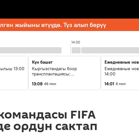
ген жыйыны өтүүдө. Түз алып берүү
14:00
Күн башат
Ежедневные нов
рылыш 13:00
Кыргызстандагы боор
Ежедневные нов
трансплантациясы:
14:00
жетишкендиктер жана өнүгүү
13:08
14:01
46 мин
6 мин
келечеги
командасы FIFA
е ордун сактап