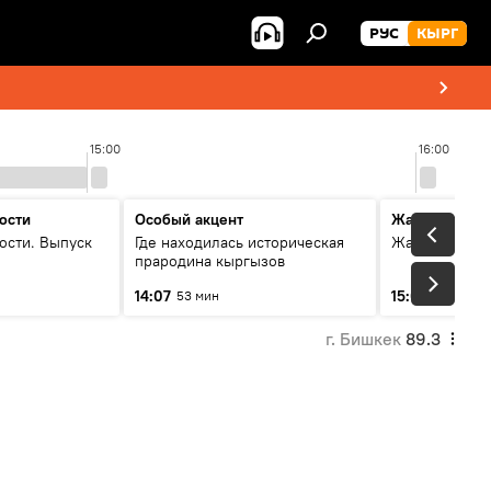
РУС
КЫРГ
15:00
16:00
ости
Особый акцент
Жаңылыктар
ости. Выпуск
Где находилась историческая
Жаңылыктар.
прародина кыргызов
14:07
15:01
53 мин
3 мин
г. Бишкек
89.3