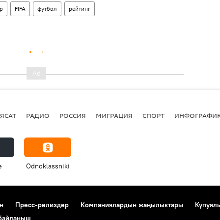
р
FIFA
футбол
рейтинг
ЯСАТ
РАДИО
РОССИЯ
МИГРАЦИЯ
СПОРТ
ИНФОГРАФИ
e
Odnoklassniki
н
Пресс-релиздер
Компаниялардын жаңылыктары
Купуял
 байланыш