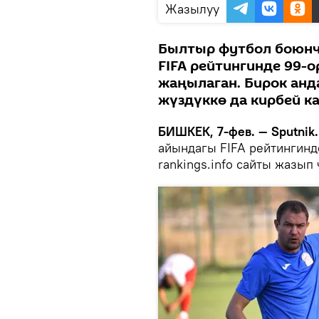
Жазылуу
Былтыр футбол боюнч
FIFA рейтингинде 99-
жаңылаган. Бирок анд
жүздүккө да кирбей ка
БИШКЕК, 7-фев. — Sputnik.
айындагы FIFA рейтингинде
rankings.info сайты жазып