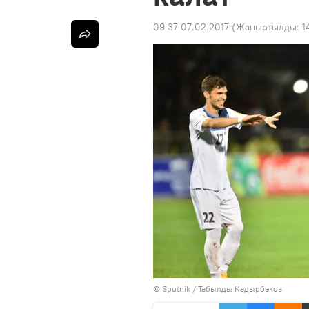
09:37 07.02.2017
(Жаңыртылды:
1
©
Sputnik / Табылды Кадырбеков