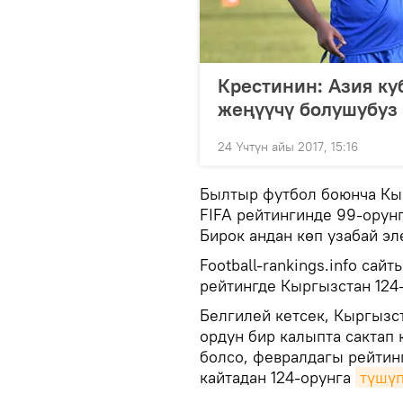
Крестинин: Азия ку
жеңүүчү болушубуз
24 Үчтүн айы 2017, 15:16
Былтыр футбол боюнча Кы
FIFA рейтингинде 99-орун
Бирок андан көп узабай э
Football-rankings.info с
рейтингде Кыргызстан 124-
Белгилей кетсек, Кыргызс
ордун бир калыпта сактап 
болсо, февралдагы рейти
кайтадан 124-орунга
түшүп