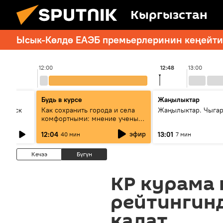
Кыргызстан
Ысык-Көлдө ЕАЭБ премьерлеринин кеңейтил
12:00
12:48
13:00
Будь в курсе
Жаңылыктар
Выпуск
Как сохранить города и села
Жаңылыктар. Чыга
комфортными: мнение ученых
Евразии
эфир
12:04
13:01
40 мин
7 мин
Кечээ
Бүгүн
КР курама 
рейтингинд
калат