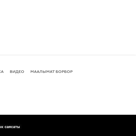
КА
ВИДЕО
МААЛЫМАТ БОРБОР
ык саясаты