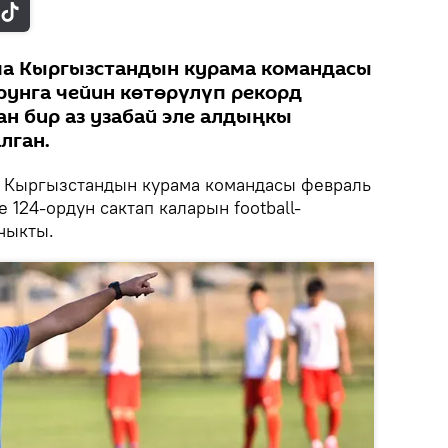
а Кыргызстандын курама командасы
орунга чейин көтөрүлүп рекорд
ан бир аз узабай эле алдыңкы
лган.
Кыргызстандын курама командасы февраль
 124-ордун сактап каларын football-
 чыкты.