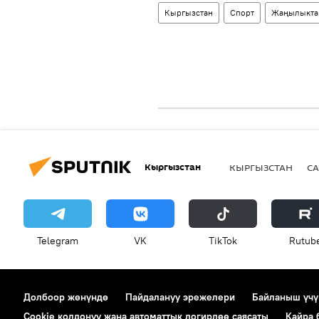
Кыргызстан
Спорт
Жаңылыкта
Кыргызстан
КЫРГЫЗСТАН
СА
Telegram
VK
ТikТоk
Rutub
Долбоор жөнүндө
Пайдалануу эрежелери
Байланыш үчү
Cookie колдонуу жана автоматтык логирлөө саясаты
Кайра