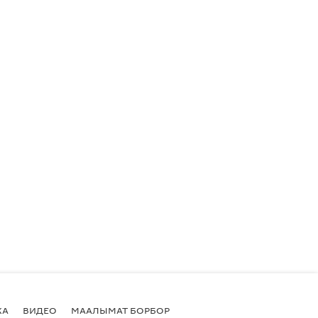
КА
ВИДЕО
МААЛЫМАТ БОРБОР