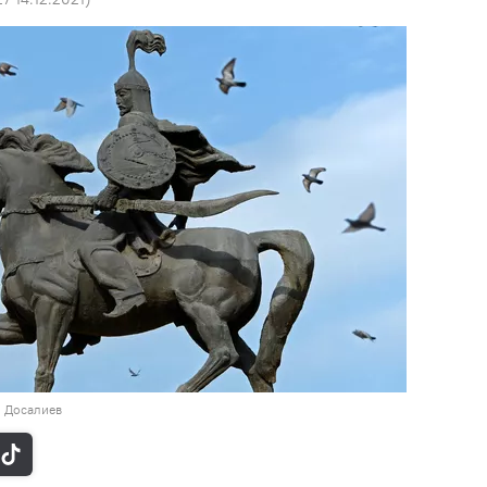
н Досалиев