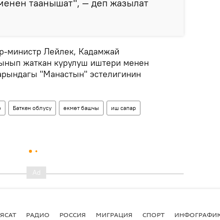
менен таанышат", — деп жазылат
р-министр Лейлек, Кадамжай
ынып жаткан курулуш иштери менен
рындагы "Манастын" эстелигинин
р
Баткен облусу
өкмөт башчы
иш сапар
ЯСАТ
РАДИО
РОССИЯ
МИГРАЦИЯ
СПОРТ
ИНФОГРАФИ