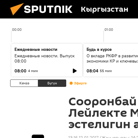
Кыргызстан
00:00
01:00
Ежедневные новости
Будь в курсе
Ежедневные новости. Выпуск
О вкладе РКФР в развити
08:00
экономики КР и ключевы
секторах до 2030 года
08:00
08:04
4 мин
55 мин
Кечээ
Бүгүн
Эфирге
Сооронбай
Лейлекте 
эстелигин 
13:16 12.01.2017
(Жаңыртылды:
14: