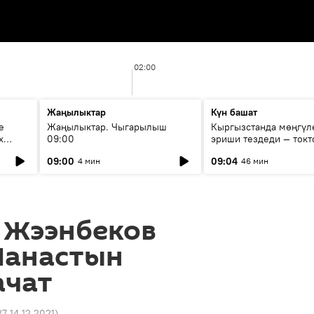
02:00
Жаңылыктар
Күн башат
е
Жаңылыктар. Чыгарылыш
Кыргызстанда мөңгүл
х
09:00
эриши тездеди — токт
мүмкүн эмеспи?
09:00
09:04
4 мин
46 мин
 Жээнбеков
Манастын
ачат
27 14.12.2021
)