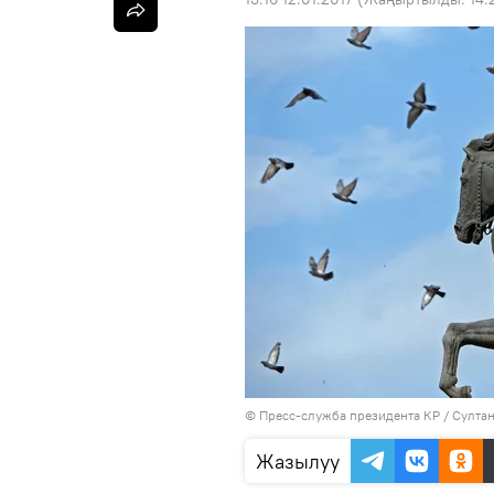
©
Пресс-служба президента КР / Султа
Жазылуу