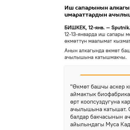
Иш сапарынын алкагы
имараттардын ачылы
БИШКЕК, 12-янв. — Sputnik
12-13-январда иш сапары м
өкмөттүн маалымат кызма
Анын алкагында өкмөт ба
ачылышына катышмакчы.
"Өкмөт башчы аскер 
аймактык биофабрика
өрт коопсуздугуна к
ачылышына катышат. 
балдар бакчасынын а
айылындагы Муса Кад