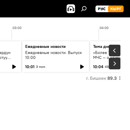
РУС
КЫРГ
03:00
04:00
Ежедневные новости
Тема дня
өрдүн
Ежедневные новости. Выпуск
«Более 1200 сёл в 
отуу
10:00
МЧС — о климате, 
системе оповещен
10:01
10:04
3 мин
49 мин
населения
г. Бишкек
89.3