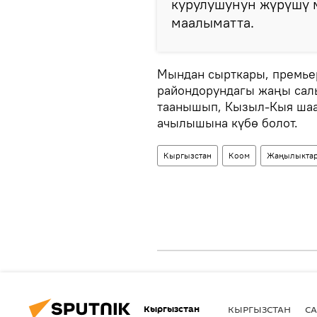
курулушунун жүрүшү 
маалыматта.
Мындан сырткары, премье
райондорундагы жаңы сал
таанышып, Кызыл-Кыя шаа
ачылышына күбө болот.
Кыргызстан
Коом
Жаңылыкта
Кыргызстан
КЫРГЫЗСТАН
СА