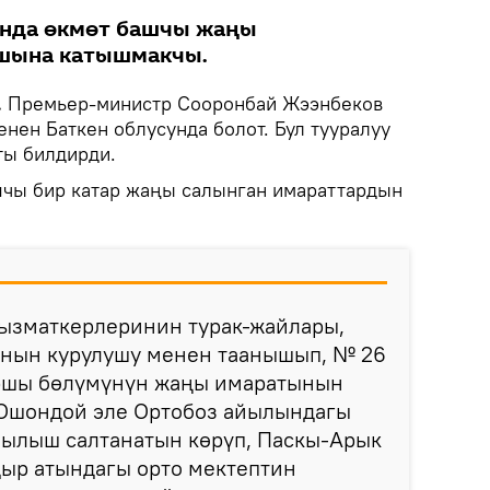
нда өкмөт башчы жаңы
шына катышмакчы.
.
Премьер-министр Сооронбай Жээнбеков
енен Баткен облусунда болот. Бул тууралуу
ты билдирди.
шчы бир катар жаңы салынган имараттардын
кызматкерлеринин турак-жайлары,
нын курулушу менен таанышып, № 26
аршы бөлүмүнүн жаңы имаратынын
Ошондой эле Ортобоз айылындагы
чылыш салтанатын көрүп, Паскы-Арык
ыр атындагы орто мектептин