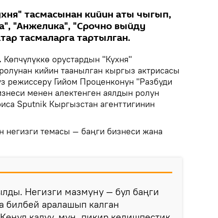
хня" тасмасынан кийин аты чыгып,
а", "Анжелика", "Срочно выйду
тар тасмаларга тартылган.
.
Көпчүлүккө орустардын "Кухня"
ролунан кийин таанылган кыргыз актрисасы
з режиссеру Гийом Проценконун "Разбуди
изнеси менен алектенген аялдын ролун
риса Sputnik Кыргызстан агенттигинин
 негизги темасы — баңги бизнеси жана
ылды. Негизги мазмуну — бул баңги
а билбей аралашып калган
Көңүл калуу, муң, пикир келишпестик