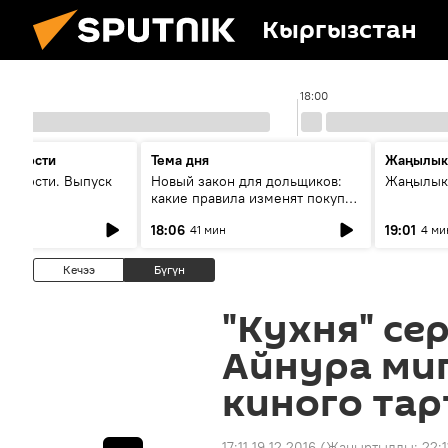
Кыргызстан
17:00
18:00
 новости
Тема дня
Жаңылык
новости. Выпуск
Новый закон для дольщиков:
Жаңылыкт
какие правила изменят покупку
квартир
18:06
19:01
41 мин
4 ми
Кечээ
Бүгүн
"Кухня" с
Айнура ми
киного та
17:11 19.12.2016
(Жаңыртылды:
22:1