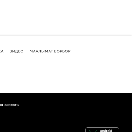
КА
ВИДЕО
МААЛЫМАТ БОРБОР
ык саясаты