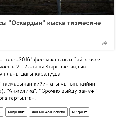
асы "Оскардын" кыска тизмесине
нотавр-2016" фестивалынын байге ээси
смасын 2017-жылы Кыргызстандын
ү планы дагы каралууда.
 тасмасынан кийин аты чыгып, кийин
а), "Анжелика", "Срочно выйду замуж"
рга тартылган.
р
Маданият
Жаңыл Асанбекова
Мигрант