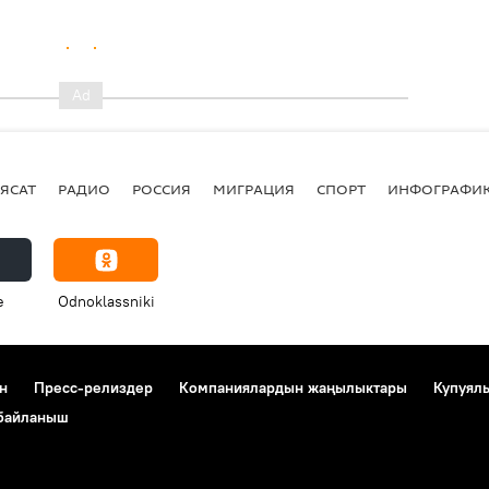
ЯСАТ
РАДИО
РОССИЯ
МИГРАЦИЯ
СПОРТ
ИНФОГРАФИ
e
Odnoklassniki
н
Пресс-релиздер
Компаниялардын жаңылыктары
Купуял
 байланыш