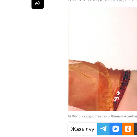
© Фото / предоставлено Жаныл Асанбе
Жазылуу