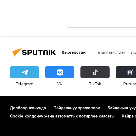
Кыргызстан
КЫРГЫЗСТАН
СА
Telegram
VK
ТikТоk
Rutub
Долбоор жөнүндө
Пайдалануу эрежелери
Байланыш үчү
Cookie колдонуу жана автоматтык логирлөө саясаты
Кайра