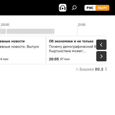
РУС
КЫРГ
20:00
21:00
евные новости
Об экономике и не только
евные новости. Выпуск
Почему демографический бум
Кыргызстана может
превратиться в проблему и как
20:05
4 мин
37 мин
этого избежать
г. Бишкек
89.3