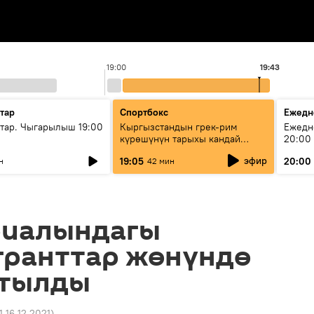
19:00
19:43
тар
Спортбокс
Ежедн
ар. Чыгарылыш 19:00
Кыргызстандын грек-рим
Ежедн
күрөшүнүн тарыхы кандай
20:00
башталган?
эфир
19:05
20:00
н
42 мин
ериалындагы
гранттар жөнүндө
ртылды
1 16.12.2021
)