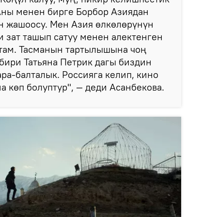
 Аны менен бирге Борбор Азиядан
н жашоосу. Мен Азия өлкөлөрүнүн
и зат ташып сатуу менен алектенген
там. Тасманын тартылышына чоң
бири Татьяна Петрик дагы биздин
ра-балталык. Россияга келип, кино
 көп болуптур", — деди Асанбекова.