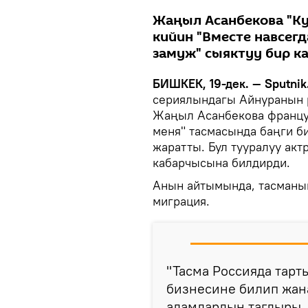
Жаңыл Асанбекова "Ку
кийин "Вместе навсегд
замуж" сыяктуу бир ка
БИШКЕК, 19-дек. — Sputnik
сериялындагы Айнуранын 
Жаңыл Асанбекова францу
меня" тасмасында баңги б
жаратты. Бул тууралуу акт
кабарчысына билдирди.
Анын айтымында, тасманын
миграция.
"Тасма Россияда тарт
бизнесине билип жан
адамдардын тагдыры. 