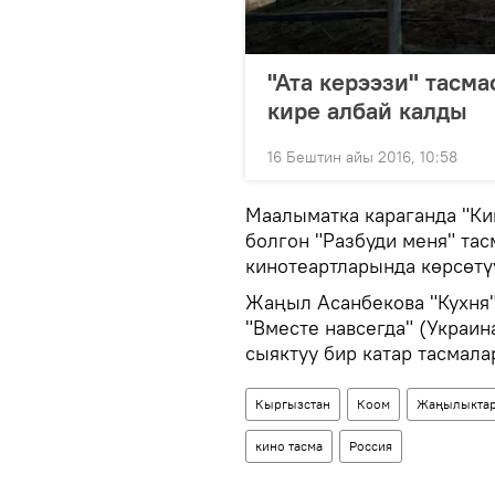
"Ата керээзи" тасм
кире албай калды
16 Бештин айы 2016, 10:58
Маалыматка караганда "Ки
болгон "Разбуди меня" та
кинотеартларында көрсөтү
Жаңыл Асанбекова "Кухня"
"Вместе навсегда" (Украин
сыяктуу бир катар тасмала
Кыргызстан
Коом
Жаңылыкта
кино тасма
Россия