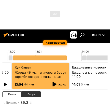
КЫРГ
Кыргызстан
13:00
13:21
14:00
Күн башат
Ежедневные новости
13:00
Жерди 49 жылга ижарага берүү
Ежедневные новости. 
тартиби өзгөрөт: жаңы талаптар
14:00
эмнени көздөйт?
эфир
13:04
14:01
44 мин
3 мин
Кечээ
Бүгүн
г. Бишкек
89.3