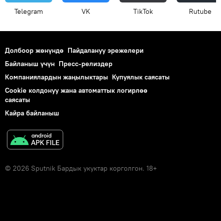
Telegram
VK
ТikТоk
Rutube
Долбоор жөнүндө
Пайдалануу эрежелери
Байланыш үчүн
Пресс-релиздер
Компаниялардын жаңылыктары
Купуялык саясаты
Cookie колдонуу жана автоматтык логирлөө
саясаты
Кайра байланыш
© 2026 Sputnik Бардык укуктар корголгон. 18+