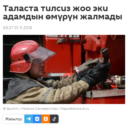
Таласта тилсиз жоо эки
адамдын өмүрүн жалмады
09:27 01.11.2016
©
Sputnik
/ Наталья Селиверстова
/
Медиабанкка өтүү
Жазылуу