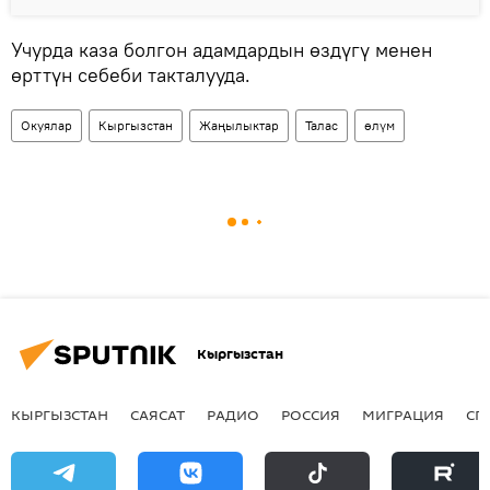
Учурда каза болгон адамдардын өздүгү менен
өрттүн себеби такталууда.
Окуялар
Кыргызстан
Жаңылыктар
Талас
өлүм
Кыргызстан
КЫРГЫЗСТАН
САЯСАТ
РАДИО
РОССИЯ
МИГРАЦИЯ
СП