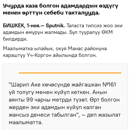
Учурда каза болгон адамдардын өздүгү
менен өрттүн себеби такталууда.
БИШКЕК, 1-ноя.— Sputnik.
Таласта тилсиз жоо эки
адамдын өмүрүн жалмады. Бул тууралуу ӨКМ
билдирди.
Маалыматка ылайык, окуя Манас районуна
караштуу Үч-Коргон айылында болгон.
"Шарип Аке көчөсүндө жайгашкан №161
үй толугу менен күйүп кеткен. Анын
аянты 99 чарчы метрди түзөт. Өрт болгон
жерден эки адамдын күйүп калган
жансыз денеси табылган", — деп жазылат
маалыматта.