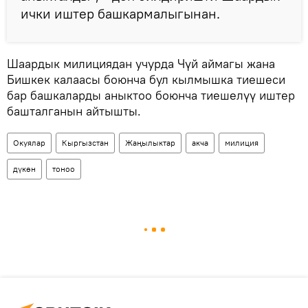
ички иштер башкармалыгынан.
Шаардык милициядан учурда Чүй аймагы жана
Бишкек калаасы боюнча бул кылмышка тиешеси
бар башкаларды аныктоо боюнча тиешелүү иштер
башталганын айтышты.
Окуялар
Кыргызстан
Жаңылыктар
акча
милиция
дүкөн
тоноо