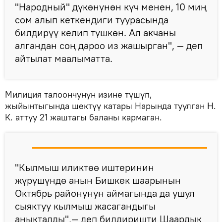
"Народный" дүкөнүнөн күч менен, 10 миң
сом алып кеткендиги туурасында
билдирүү келип түшкөн. Ал акчаны
алгандан соң дароо из жашырган", — деп
айтылат маалыматта.
Милиция талоончунун изине түшүп,
жыйынтыгында шектүү катары Нарында туулган Н.
К. аттуу 21 жаштагы баланы кармаган.
"Кылмыш иликтөө иштеринин
жүрүшүндө анын Бишкек шаарынын
Октябрь районунун аймагында да ушул
сыяктуу кылмыш жасагандыгы
аныкталды",— деп билдиришти Шаардык