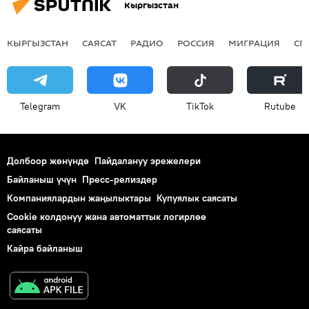
Кыргызстан
КЫРГЫЗСТАН
САЯСАТ
РАДИО
РОССИЯ
МИГРАЦИЯ
СП
Telegram
VK
ТikТоk
Rutube
Долбоор жөнүндө
Пайдалануу эрежелери
Байланыш үчүн
Пресс-релиздер
Компаниялардын жаңылыктары
Купуялык саясаты
Cookie колдонуу жана автоматтык логирлөө
саясаты
Кайра байланыш