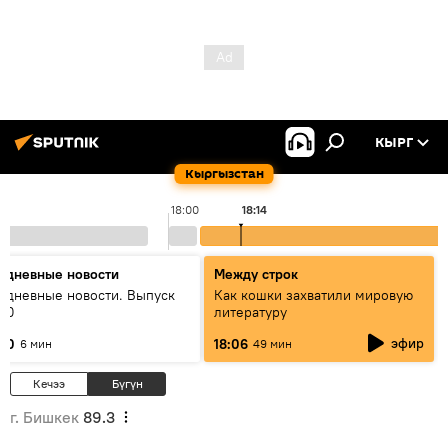
КЫРГ
Кыргызстан
18:00
18:14
едневные новости
Между строк
едневные новости. Выпуск
Как кошки захватили мировую
:00
литературу
эфир
:00
18:06
6 мин
49 мин
Кечээ
Бүгүн
г. Бишкек
89.3