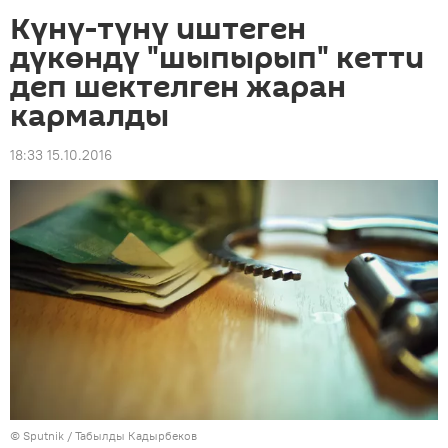
Күнү-түнү иштеген
дүкөндү "шыпырып" кетти
деп шектелген жаран
кармалды
18:33 15.10.2016
©
Sputnik / Табылды Кадырбеков