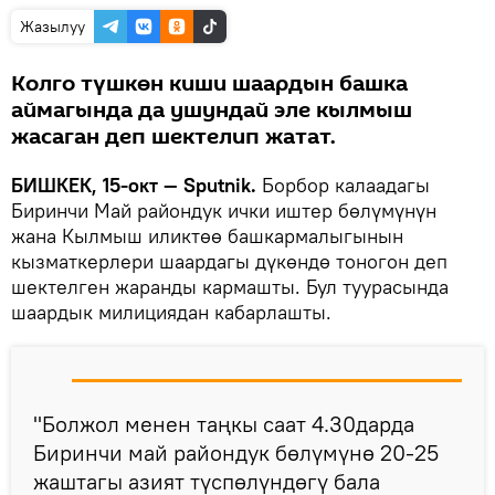
Жазылуу
Колго түшкөн киши шаардын башка
аймагында да ушундай эле кылмыш
жасаган деп шектелип жатат.
БИШКЕК, 15-окт — Sputnik.
Борбор калаадагы
Биринчи Май райондук ички иштер бөлүмүнүн
жана Кылмыш иликтөө башкармалыгынын
кызматкерлери шаардагы дүкөндө тоногон деп
шектелген жаранды кармашты. Бул туурасында
шаардык милициядан кабарлашты.
"Болжол менен таңкы саат 4.30дарда
Биринчи май райондук бөлүмүнө 20-25
жаштагы азият түспөлүндөгү бала