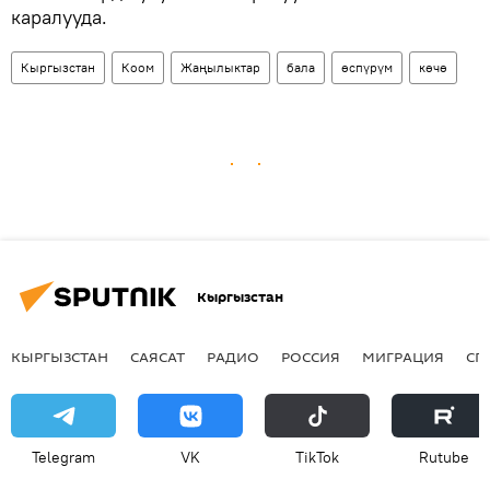
каралууда.
Кыргызстан
Коом
Жаңылыктар
бала
өспүрүм
көчө
Кыргызстан
КЫРГЫЗСТАН
САЯСАТ
РАДИО
РОССИЯ
МИГРАЦИЯ
СП
Telegram
VK
ТikТоk
Rutube