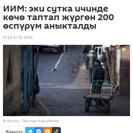
ИИМ: эки сутка ичинде
көчө таптап жүргөн 200
өспүрүм аныкталды
11:39 01.10.2016
©
Sputnik / Табылды Кадырбеков
Жазылуу