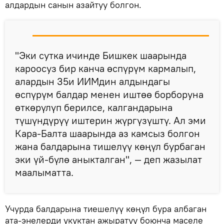
алдардын санын азайтуу болгон.
"Эки сутка ичинде Бишкек шаарында
кароосуз бир канча өспүрүм кармалып,
алардын 35и ИИМдин алдындагы
өспүрүм балдар менен иштөө борборуна
өткөрүлүп берилсе, калгандарына
түшүндүрүү иштерин жүргүзүштү. Ал эми
Кара-Балта шаарында аз камсыз болгон
жана балдарына тишелүү көңүл бурбаган
эки үй-бүлө аныкталган", — деп жазылат
маалыматта.
Учурда балдарына тиешелүү көңүл бура албаган
ата-энелерди укуктан ажыратуу боюнча маселе