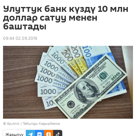
Улуттук банк күздү 10 млн
доллар сатуу менен
баштады
09:44 02.09.2016
©
Sputnik / Табылды Кадырбеков
Жазылуу