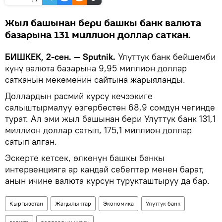
Жыл башынан бери башкы банк валюта
базарына 131 миллион доллар саткан.
БИШКЕК, 2-сен. — Sputnik.
Улуттук банк бейшемби
күнү валюта базарына 9,95 миллион доллар
сатканын мекеменин сайтына жарыяланды.
Доллардын расмий курсу кечээкиге
салыштырмалуу өзгөрбөстөн 68,9 сомдун чегинде
турат. Ал эми жыл башынан бери Улуттук банк 131,1
миллион доллар сатып, 175,1 миллион доллар
сатып алган.
Эскерте кетсек, өлкөнүн башкы банкы
интервенцияга ар кандай себептер менен барат,
анын ичине валюта курсун турукташтыруу да бар.
Кыргызстан
Жаңылыктар
Экономика
Улуттук банк