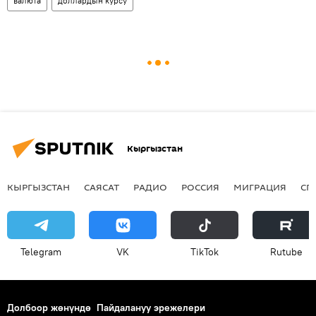
валюта
доллардын курсу
Кыргызстан
КЫРГЫЗСТАН
САЯСАТ
РАДИО
РОССИЯ
МИГРАЦИЯ
СП
Telegram
VK
ТikТоk
Rutube
Долбоор жөнүндө
Пайдалануу эрежелери