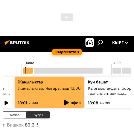
КЫРГ
Кыргызстан
13:02
14:00
Жаңылыктар
Күн башат
ела
Жаңылыктар. Чыгарылыш 13:00
Кыргызстандагы боор
еных
трансплантациясы:
жетишкендиктер жана 
эфир
13:01
13:08
7 мин
46 мин
келечеги
Кечээ
Бүгүн
г. Бишкек
89.3