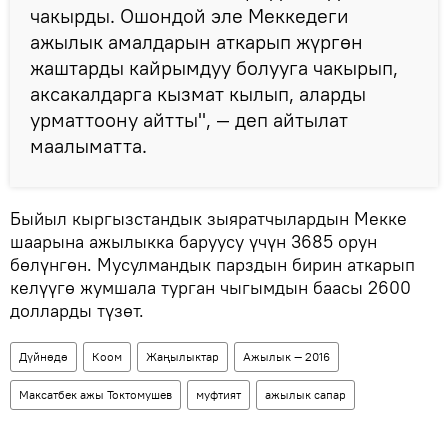
чакырды. Ошондой эле Меккедеги
ажылык амалдарын аткарып жүргөн
жаштарды кайрымдуу болууга чакырып,
аксакалдарга кызмат кылып, аларды
урматтоону айтты", — деп айтылат
маалыматта.
Быйыл кыргызстандык зыяратчылардын Мекке
шаарына ажылыкка баруусу үчүн 3685 орун
бөлүнгөн. Мусулмандык парздын бирин аткарып
келүүгө жумшала турган чыгымдын баасы 2600
долларды түзөт.
Дүйнөдө
Коом
Жаңылыктар
Ажылык — 2016
Максатбек ажы Токтомушев
муфтият
ажылык сапар