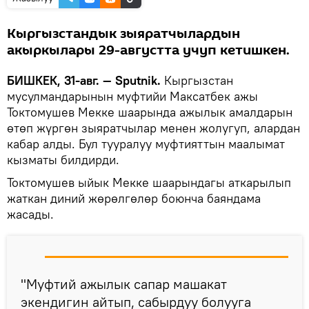
Кыргызстандык зыяратчылардын
акыркылары 29-августта учуп кетишкен.
БИШКЕК, 31-авг. — Sputnik.
Кыргызстан
мусулмандарынын муфтийи Максатбек ажы
Токтомушев Мекке шаарында ажылык амалдарын
өтөп жүргөн зыяратчылар менен жолугуп, алардан
кабар алды. Бул тууралуу муфтияттын маалымат
кызматы билдирди.
Токтомушев ыйык Мекке шаарындагы аткарылып
жаткан диний жөрөлгөлөр боюнча баяндама
жасады.
"Муфтий ажылык сапар машакат
экендигин айтып, сабырдуу болууга