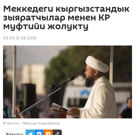
Меккедеги кыргызстандык
зыяратчылар менен КР
муфтийи жолукту
09:09 31.08.2016
©
Sputnik / Табылды Кадырбеков
Жазылуу