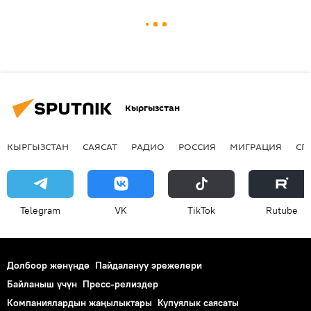
Кыргызстан
КЫРГЫЗСТАН
САЯСАТ
РАДИО
РОССИЯ
МИГРАЦИЯ
СП
Telegram
VK
ТikТоk
Rutube
Долбоор жөнүндө
Пайдалануу эрежелери
Байланыш үчүн
Пресс-релиздер
Компаниялардын жаңылыктары
Купуялык саясаты