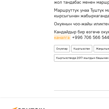
жол тандабас менен маршр
Маршруттук унаа Түштүк м
кырсыгынан жабыркаганда
Окуянын чоо-жайы иликтен
Кандайдыр бир өзгөчө оку
каналга
+996 706 566 544
Окуялар
Кыргызстан
Жаңылык
Кыргызстанда 2017-жылдын башынан