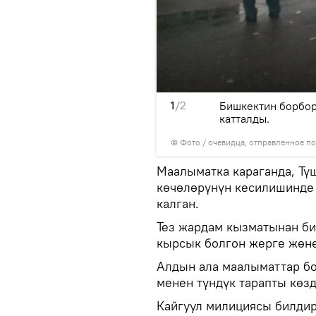
1
/2
ыр көчөлөрүнүн
Бишкектин борбор
утка оодарылып калган.
катталды.
© Фото / очевидца, отправленное п
Маалыматка караганда, Тү
көчөлөрүнүн кесилишинде
калган.
Тез жардам кызматынан б
кырсык болгон жерге жөнө
Алдын ала маалыматтар бо
менен түндүк тарапты көзд
Кайгуул милициясы билдир