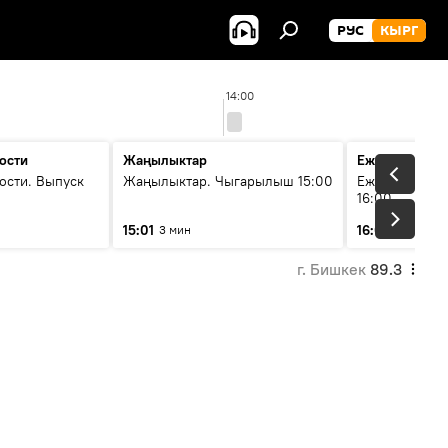
РУС
КЫРГ
14:00
ости
Жаңылыктар
Ежедневные 
ости. Выпуск
Жаңылыктар. Чыгарылыш 15:00
Ежедневные н
16:00
15:01
16:01
3 мин
3 мин
г. Бишкек
89.3