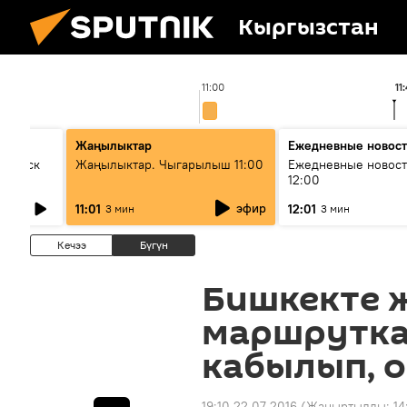
Кыргызстан
11:00
11
Жаңылыктар
Ежедневные новос
Выпуск
Жаңылыктар. Чыгарылыш 11:00
Ежедневные новост
12:00
эфир
11:01
12:01
3 мин
3 мин
Кечээ
Бүгүн
Бишкекте 
маршрутка
кабылып, 
19:10 22.07.2016
(Жаңыртылды:
14