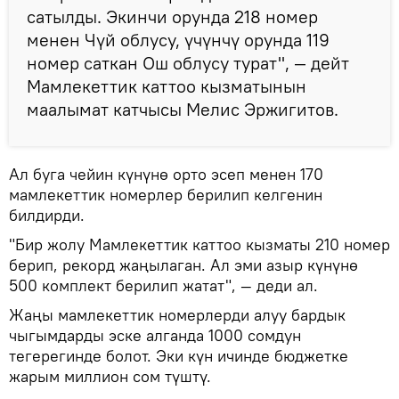
сатылды. Экинчи орунда 218 номер
менен Чүй облусу, үчүнчү орунда 119
номер саткан Ош облусу турат", — дейт
Мамлекеттик каттоо кызматынын
маалымат катчысы Мелис Эржигитов.
Ал буга чейин күнүнө орто эсеп менен 170
мамлекеттик номерлер берилип келгенин
билдирди.
"Бир жолу Мамлекеттик каттоо кызматы 210 номер
берип, рекорд жаңылаган. Ал эми азыр күнүнө
500 комплект берилип жатат", — деди ал.
Жаңы мамлекеттик номерлерди алуу бардык
чыгымдарды эске алганда 1000 сомдун
тегерегинде болот. Эки күн ичинде бюджетке
жарым миллион сом түштү.