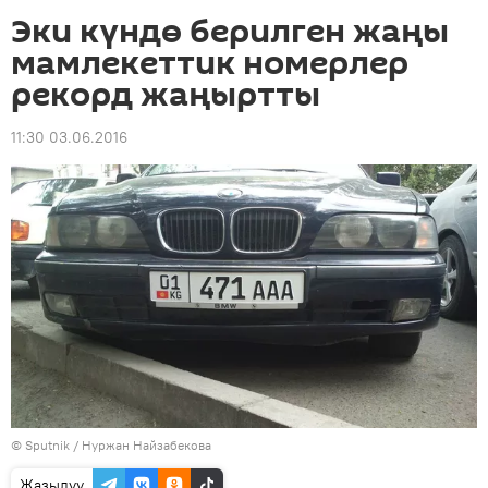
Эки күндө берилген жаңы
мамлекеттик номерлер
рекорд жаңыртты
11:30 03.06.2016
©
Sputnik
/ Нуржан Найзабекова
Жазылуу