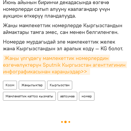
Июнь айынын биринчи декадасында өзгөчө
номерлерди сатып алууну каалагандар үчүн
аукцион өткөрүү пландалууда.
Жаңы мамлекеттик номерлерде Кыргызстандын
аймактары тамга эмес, сан менен белгиленген.
Номерде мурдагыдай эле мамлекеттик желек
жана Кыргызстандын эл аралык коду — KG болот.
Жаңы үлгүдөгү мамлекеттик номерлердин 
өзгөчөлүктөрүн Sputnik Кыргызстан агенттигинин 
инфографикасынан караңыздар>> 
Коом
Жаңылыктар
Кыргызстан
Мамлекеттик каттоо кызматы
автоунаа
номер