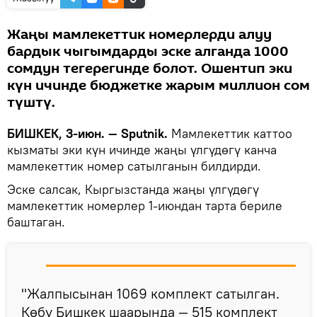
Жаңы мамлекеттик номерлерди алуу
бардык чыгымдарды эске алганда 1000
сомдун тегерегинде болот. Ошентип эки
күн ичинде бюджетке жарым миллион сом
түштү.
БИШКЕК, 3-июн. — Sputnik.
Мамлекеттик каттоо
кызматы эки күн ичинде жаңы үлгүдөгү канча
мамлекеттик номер сатылганын билдирди.
Эске салсак, Кыргызстанда жаңы үлгүдөгү
мамлекеттик номерлер 1-июндан тарта бериле
баштаган.
"Жалпысынан 1069 комплект сатылган.
Көбү Бишкек шаарында — 515 комплект