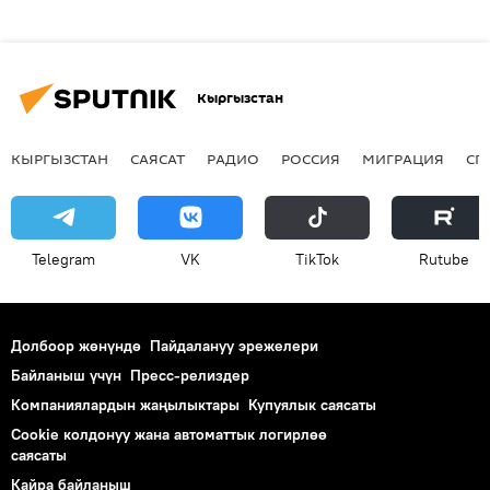
Кыргызстан
КЫРГЫЗСТАН
САЯСАТ
РАДИО
РОССИЯ
МИГРАЦИЯ
СП
Telegram
VK
ТikТоk
Rutube
Долбоор жөнүндө
Пайдалануу эрежелери
Байланыш үчүн
Пресс-релиздер
Компаниялардын жаңылыктары
Купуялык саясаты
Cookie колдонуу жана автоматтык логирлөө
саясаты
Кайра байланыш