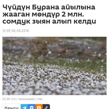
Чүйдүн Бурана айылына
жааган мөндүр 2 млн.
сомдук зыян алып келди
12:35 30.04.2016
CC BY 2.0
/
Vanerpaddel
/
Hail
Жазылуу