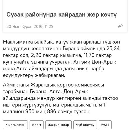
Сузак районунда кайрадан жер көчтү
30 Чын Куран 2016, 11:29
Маалыматка ылайык, катуу жаан аралаш түшкөн
мөндүрдүн кесепетинен Бурана айылында 25,34
гектар соя, 2,20 гектар кызылча, 11,70 гектар
кулпунайга зыянга учураган. Ал эми Дөң-Арык
жана Алга айылдарында дагы айыл-чарба
өсүмдүктөрү жабыркаган.
Аймактагы Жарандык коргоо комиссиясы
тарабынан Бурана, Алга, Дөң-Арык
айылдарында мөндүр келтирген зыянды тактоо
иштери жүргүзүлүп, материалдык чыгым 1
миллион 956 миң 836 сомду түзгөн.
Кыргызстан
Коом
Жаңылыктар
Чүй облусу
ӨКМ