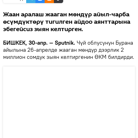
Жаан аралаш жааган мөндүр айыл-чарба
өсүмдүктөрү тигилген айдоо аянттарына
эбегейсиз зыян келтирген.
БИШКЕК, 30-апр. — Sputnik.
Чүй облусунун Бурана
айылына 26-апрелде жааган мөндүр дээрлик 2
миллион сомдук зыян келтиргенин ӨКМ билдирди.