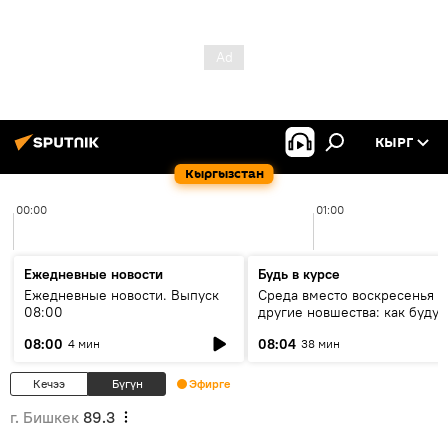
КЫРГ
Кыргызстан
00:00
01:00
Ежедневные новости
Будь в курсе
Ежедневные новости. Выпуск
Среда вместо воскресенья и
08:00
другие новшества: как будут
проходить выборы в КР?
08:00
08:04
4 мин
38 мин
Кечээ
Бүгүн
Эфирге
г. Бишкек
89.3