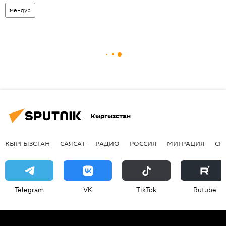
мөндүр
Кыргызстан
КЫРГЫЗСТАН
САЯСАТ
РАДИО
РОССИЯ
МИГРАЦИЯ
СП
Telegram
VK
ТikТоk
Rutube