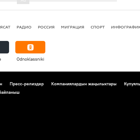
ЯСАТ
РАДИО
РОССИЯ
МИГРАЦИЯ
СПОРТ
ИНФОГРАФИ
e
Odnoklassniki
н
Пресс-релиздер
Компаниялардын жаңылыктары
Купуял
 байланыш