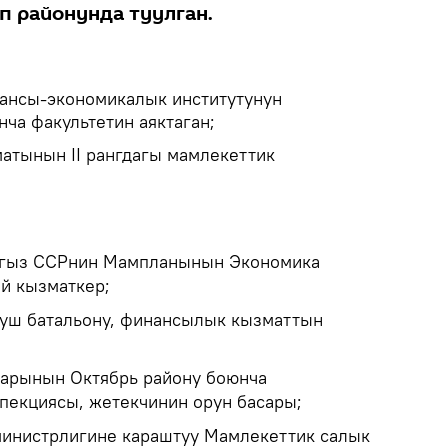
п районунда туулган.
ансы-экономикалык институтунун
ча факультетин аяктаган;
атынын II рангдагы мамлекеттик
ргыз ССРнин Мампланынын Экономика
ий кызматкер;
луш батальону, финансылык кызматтын
аарынын Октябрь району боюнча
пекциясы, жетекчинин орун басары;
министрлигине караштуу Мамлекеттик салык