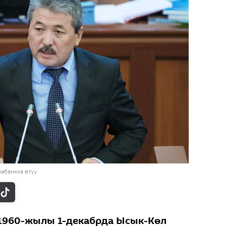
абанкка өтүү
1960-жылы 1-декабрда Ысык-Көл