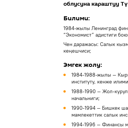
облусуна караштуу Тү
Билими:
1984-жылы Ленинград фин
“Экономист” адистиги боюн
Чен даражасы: Салык кызм
кеңешчиси;
Эмгек жолу:
1984-1988-жылы — Кы
институту, кенже илим
1988-1990 — Жол-куру
начальниги;
1990-1994 — Бишкек ш
мамлекеттик салык инс
1994-1996 — Финансы 