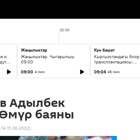
02:00
Жаңылыктар
Күн башат
я и
Жаңылыктар. Чыгарылыш
Кыргызстандагы боор
дут
09:00
трансплантациясы:
жетишкендиктер жана
09:00
09:04
4 мин
46 мин
келечеги
в Адылбек
 Өмүр баяны
:14 15.06.2022
)