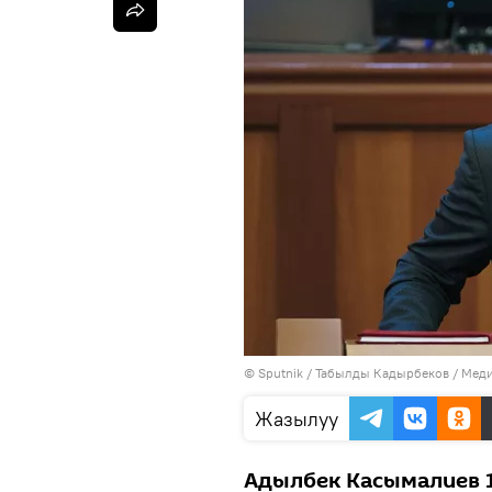
©
Sputnik
/ Табылды Кадырбеков
/
Меди
Жазылуу
Адылбек Касымалиев 