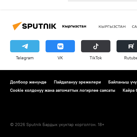
Кыргызстан
КЫРГЫЗСТАН
СА
Telegram
VK
ТikТоk
Rutub
Долбоор жөнүндө
Пайдалануу эрежелери
Байланыш үчү
Cookie колдонуу жана автоматтык логирлөө саясаты
Кайра
© 2026 Sputnik Бардык укуктар корголгон. 18+