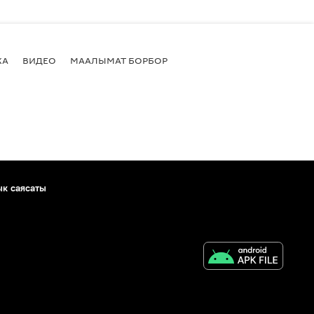
КА
ВИДЕО
МААЛЫМАТ БОРБОР
ык саясаты