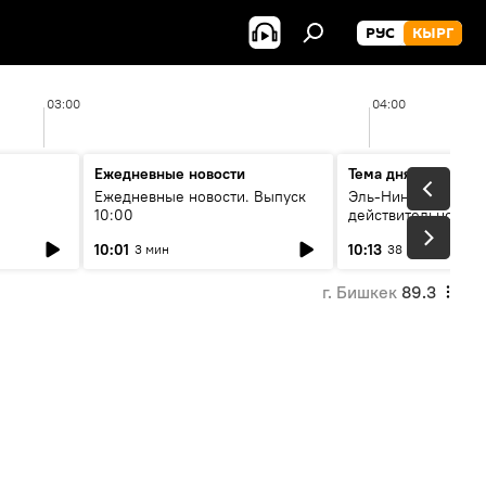
РУС
КЫРГ
03:00
04:00
Ежедневные новости
Тема дня
Ежедневные новости. Выпуск
Эль-Ниньо, жара и 
10:00
действительно вли
 өнүгүү
погоду в Кыргызст
10:01
10:13
3 мин
38 мин
г. Бишкек
89.3