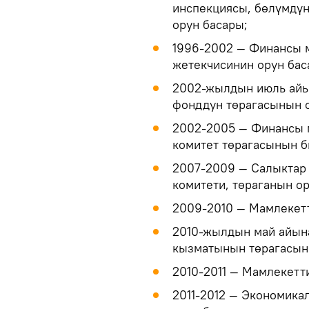
инспекциясы, бөлүмдү
орун басары;
1996-2002 — Финансы 
жетекчисинин орун бас
2002-жылдын июль айы
фонддун төрагасынын о
2002-2005 — Финансы 
комитет төрагасынын б
2007-2009 — Салыктар
комитети, төраганын ор
2009-2010 — Мамлекетт
2010-жылдын май айын
кызматынын төрагасыны
2010-2011 — Мамлекетт
2011-2012 — Экономика