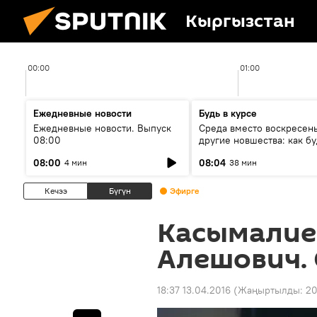
Кыргызстан
00:00
01:00
Ежедневные новости
Будь в курсе
Ежедневные новости. Выпуск
Среда вместо воскресень
08:00
другие новшества: как бу
проходить выборы в КР?
08:00
08:04
4 мин
38 мин
Кечээ
Бүгүн
Эфирге
Касымалие
Алешович.
18:37 13.04.2016
(Жаңыртылды:
20