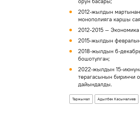
орун басары;
2012-жылдын мартынан
монополияга каршы сая
2012-2015 — Экономика
2015-жылдын февралын
2018-жылдын 6-декабр
бошотулган;
2022-жылдын 15-июнун
төрагасынын биринчи о
дайындалды.
Таржымал
Адылбек Касымалиев