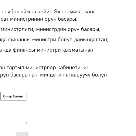
 ноябрь айына чейин Экономика жана
сат министринин орун басары;
 министрлиги, министрдин орун басары;
да финансы министри болуп дайындалган;
ында финансы министри кызматынан
ан тартып министрлер кабинетинин
рун басарынын милдетин аткаруучу болуп
Өмүр баяны