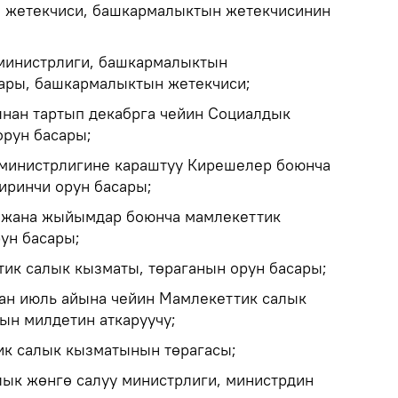
н жетекчиси, башкармалыктын жетекчисинин
министрлиги, башкармалыктын
ары, башкармалыктын жетекчиси;
нан тартып декабрга чейин Социалдык
рун басары;
министрлигине караштуу Кирешелер боюнча
иринчи орун басары;
 жана жыйымдар боюнча мамлекеттик
ун басары;
ик салык кызматы, төраганын орун басары;
ан июль айына чейин Мамлекеттик салык
н милдетин аткаруучу;
ик салык кызматынын төрагасы;
лык жөнгө салуу министрлиги, министрдин