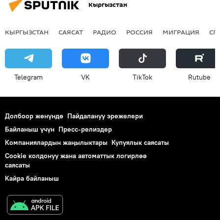
Кыргызстан
КЫРГЫЗСТАН
САЯСАТ
РАДИО
РОССИЯ
МИГРАЦИЯ
СП
Telegram
VK
ТikТоk
Rutube
Долбоор жөнүндө
Пайдалануу эрежелери
Байланыш үчүн
Пресс-релиздер
Компаниялардын жаңылыктары
Купуялык саясаты
Cookie колдонуу жана автоматтык логирлөө
саясаты
Кайра байланыш