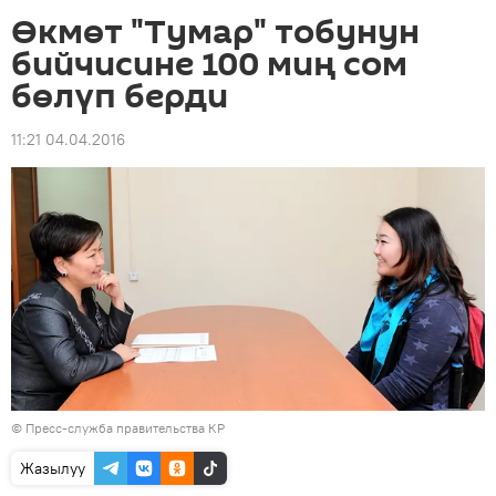
Өкмөт "Тумар" тобунун
бийчисине 100 миң сом
бөлүп берди
11:21 04.04.2016
©
Пресс-служба правительства КР
Жазылуу