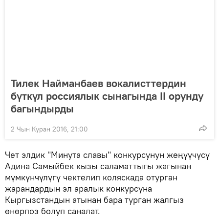
Тилек Найманбаев вокалисттердин
бүткүл россиялык сынагында II орунду
багындырды
2 Чын Куран 2016, 21:00
Чет элдик "Минута славы" конкурсунун жеңүүчүсү
Адина Самыйбек кызы саламаттыгы жагынан
мүмкүнчүлүгү чектелип коляскада отурган
жарандардын эл аралык конкурсуна
Кыргызстандын атынан бара турган жалгыз
өнөрпоз болуп саналат.