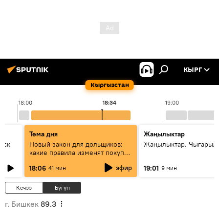
КЫРГ
Кыргызстан
18:00
18:34
19:00
Тема дня
Жаңылыктар
уск
Новый закон для дольщиков:
Жаңылыктар. Чыгарыл
какие правила изменят покупку
квартир
эфир
18:06
19:01
41 мин
9 мин
Кечээ
Бүгүн
г. Бишкек
89.3