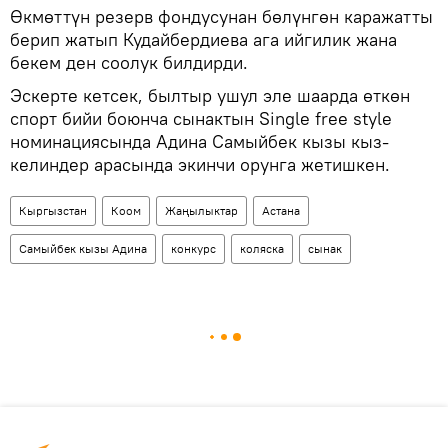
Өкмөттүн резерв фондусунан бөлүнгөн каражатты
берип жатып Кудайбердиева ага ийгилик жана
бекем ден соолук билдирди.
Эскерте кетсек, былтыр ушул эле шаарда өткөн
спорт бийи боюнча сынактын Single free style
номинациясында Адина Самыйбек кызы кыз-
келиндер арасында экинчи орунга жетишкен.
Кыргызстан
Коом
Жаңылыктар
Астана
Самыйбек кызы Адина
конкурс
коляска
сынак