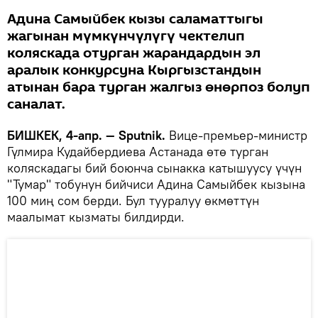
Адина Самыйбек кызы саламаттыгы
жагынан мүмкүнчүлүгү чектелип
коляскада отурган жарандардын эл
аралык конкурсуна Кыргызстандын
атынан бара турган жалгыз өнөрпоз болуп
саналат.
БИШКЕК, 4-апр. — Sputnik.
Вице-премьер-министр
Гүлмира Кудайбердиева Астанада өтө турган
коляскадагы бий боюнча сынакка катышуусу үчүн
"Тумар" тобунун бийчиси Адина Самыйбек кызына
100 миң сом берди. Бул тууралуу өкмөттүн
маалымат кызматы билдирди.